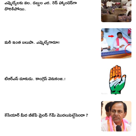
ఎమ్మెల్యేల‌కు వ‌ల‌.. డ‌బ్బుల ఎర‌.. రెడ్ హ్యాండెడ్‌గా
దొరికిపోయి..
మ‌రీ ఇంత బ‌లుపా.. ఎమ్మెల్యేగారూ!!
టీఆర్ఎస్ దూకుడు.. కాంగ్రెస్ వెనుకంజ‌..!
కేసీయార్ మీద బీజేపీ మైండ్ గేమ్ మొదలుపెట్టేసిందా ?