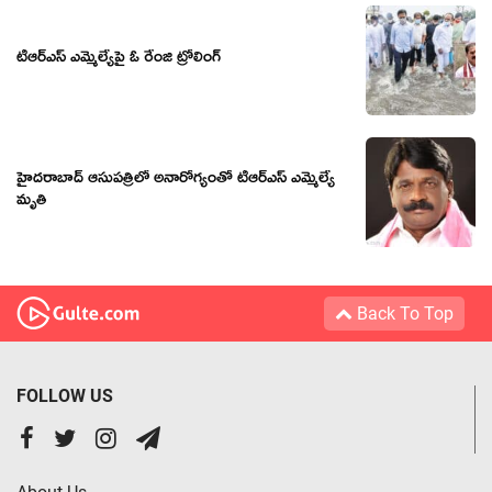
టీఆర్ఎస్ ఎమ్మెల్యేపై ఓ రేంజి ట్రోలింగ్
హైదరాబాద్ ఆసుపత్రిలో అనారోగ్యంతో టీఆర్ఎస్ ఎమ్మెల్యే
మృతి
Back To Top
FOLLOW US