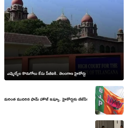
ఎమ్మెల్యేల కొనుగోలు కేసు సీబీఐకి.. తెలంగాణ హైకోర్టు
మ‌రింత ముదిరిన ఫామ్ హౌజ్ ఇష్యూ.. హైకోర్టుకు బీజేపీ!