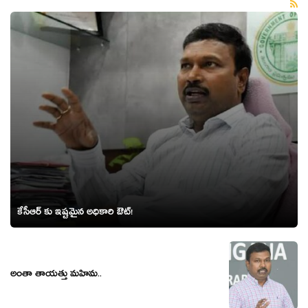
కేసీఆర్ కు ఇష్టమైన అధికారి ఔట్!
అంతా తాయత్తు మహిమ..