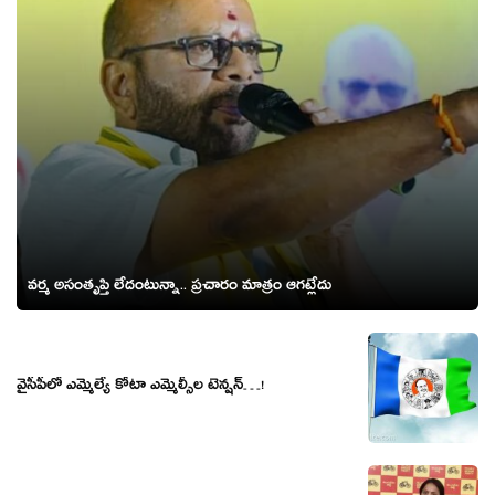
వర్మ అసంతృప్తి లేదంటున్నా.. ప్రచారం మాత్రం ఆగట్లేదు
వైసీపీలో ఎమ్మెల్యే కోటా ఎమ్మెల్సీల టెన్ష‌న్‌…!