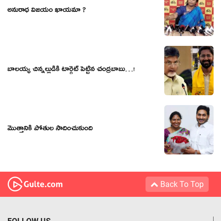
అనురాధ విజయం ఖాయమా ?
బాల‌య్య చిన్న‌ల్లుడికి టార్గెట్ పెట్టిన చంద్ర‌బాబు…!
మొత్తానికి పోతుల సాదించుకుంది
Back To Top