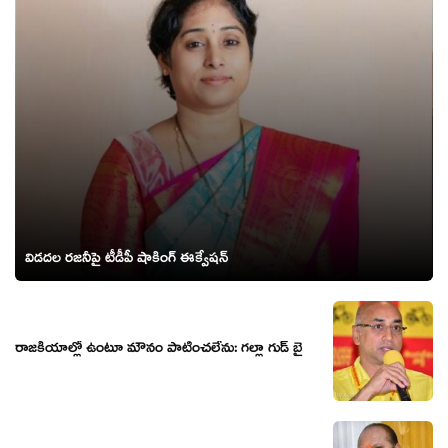
విడ‌ద‌ల ర‌జ‌నీపై టీడీపీ షాకింగ్ ఈక్వేష‌న్‌
రాజ‌కీయాల్లో ఉంటూ మౌనం పాటించ‌లేను: గ‌ల్లా గుడ్ బై