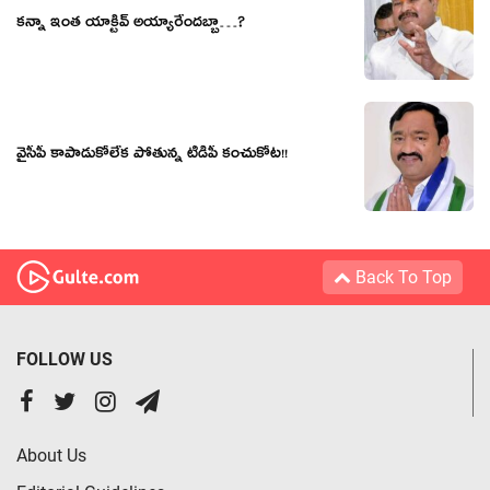
కన్నా ఇంత యాక్టివ్ అయ్యారేందబ్బా…?
వైసీపీ కాపాడుకోలేక పోతున్న టీడీపీ కంచుకోట‌!!
Back To Top
FOLLOW US
About Us