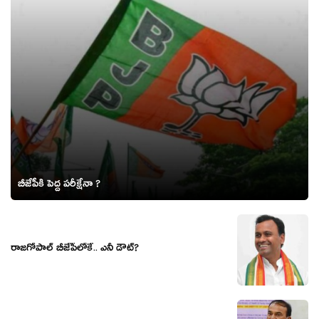
బీజేపీకి పెద్ద పరీక్షేనా ?
రాజ‌గోపాల్ బీజేపీలోకే.. ఎనీ డౌట్‌?