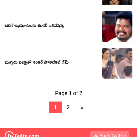
చరణ్ అభిమానులకు శంకర్ ఎలివేషన్లు
ముగ్గురు విలన్లతో శంకర్ పొలిటికల్ గేమ్
Page 1 of 2
1
2
»
Back To Top