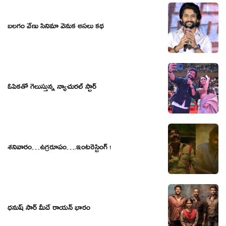
బలగం వేణు సినిమా వెనుక అసలు కథ
ఓపికతో గెలుస్తున్న న్యాచురల్ స్టార్
శనివారం…ఉగ్రరూపం….ఇంటరెస్టింగ్ !
ధనుష్ సార్ మీదే రాయన్ భారం