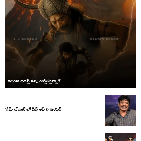
అధిరని చూస్తే కల్కి గుర్తొస్తున్నాడే
‘గేమ్ చేంజర్’లో సీన్ ఆఫ్ ద ఇయర్