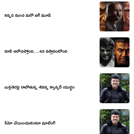
కన్నడ నుంచి మరో బిగ్ మూవీ
కూలీ ఆలోచిస్తోంది….45 వస్తానంటోంది
బుల్లితెరపై రాబోతున్న శివన్న క్యాన్సర్ యుద్ధం
కీమో చేయించుుకంటూ షూటింగ్