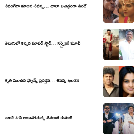
శివంగిగా మారిన శివన్న… చాలా విచిత్రంగా ఉందే
తెలుగులో కన్న‌డ సూప‌ర్ స్టార్… స‌ర్ప్రైజ్ మూవీ
శృతి మించిన ఫ్యాన్స్ ప్రవర్తన… శివన్న ఖండన
శాండ్ విచ్ అయిపోతున్న శివరాజ్ కుమార్