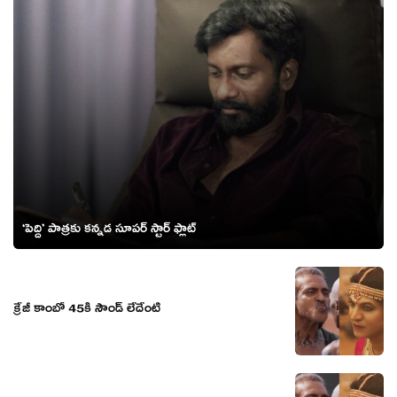
‘పెద్ది’ పాత్రకు కన్నడ సూపర్ స్టార్ ఫ్లాట్
క్రేజీ కాంబో 45కి సౌండ్ లేదేంటి