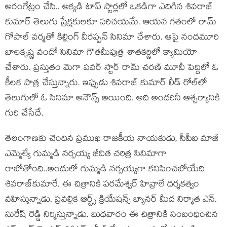
అరంగేట్రం చేసి.. అక్క‌డి టాప్ స్టార్ల‌లో ఒక‌డిగా ఎదిగిన‌ శివ‌రాజ్
కుమార్ తెలుగు ప్రేక్ష‌కుల‌కూ ప‌రిచ‌య‌మే. ఆయ‌న గతంలో రామ్
గోపాల్ వ‌ర్మ‌తో కిల్లింగ్ వీర‌ప్ప‌న్ సినిమా చేశారు. ఆపై నంద‌మూరి
బాల‌కృష్ణ వందో సినిమా గౌత‌మీపుత్ర శాత‌క‌ర్ణిలో క్యామియో
చేశారు. ప్ర‌స్తుతం మెగా ప‌వ‌ర్ స్టార్ రామ్ చ‌ర‌ణ్ మూవీ పెద్దిలో ఓ
కీల‌క పాత్ర చేస్తున్నారు. ఇప్పుడు శివ‌రాజ్ కుమార్ లీడ్ రోల్‌లో
తెలుగులో ఓ సినిమా అనౌన్స్ అయింది. అది అంద‌రినీ ఆశ్చ‌ర్యానికి
గురి చేసేదే.
తెలంగాణ‌కు చెందిన ప్రముఖ రాజకీయ నాయకుడు, సీపీఐ మాజీ
ఎమ్మెల్యే గుమ్మడి నర్సయ్య జీవిత చరిత్ర సినిమాగా
రాబోతోంది..అందులో గుమ్మ‌డి న‌ర్స‌య్య‌గా క‌నిపించ‌బోయేది
శివరాజ్‌కుమారే. ఈ చిత్రానికి పరమేశ్వర్ హివ్రాలే దర్శకత్వం
వహిస్తున్నాడు. ప్రవల్లిక ఆర్ట్స్ క్రియేషన్స్ బ్యానర్ మీద నిర్మాత ఎన్.
సురేష్ రెడ్డి నిర్మిస్తున్నాడు. బుధవారం ఈ చిత్రానికి సంబంధించిన