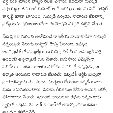
ఫస్ట్ లుక్ మోషన్ పోస్టర్ రిలీజ్ చేశారు. ఇందులో గుమ్మడి
నర్సయ్యగా శివ రాజ్ కుమార్ లుక్ ఆక‌ట్టుకుంది. మోష‌న్ పోస్ట‌ర్
కాన్సెప్ట్ కూడా బాగుంది. గుమ్మ‌డి న‌ర్స‌య్య సాధార‌ణ జీవనాన్ని,
ప్ర‌త్యేక‌త‌ను ప్ర‌తిబింబించేలా ఈ మోష‌న్ పోస్ట‌ర్ డిజైన్ చేశారు.
పేద ప్రజల గురించి ఆలోచించే రాజకీయ నాయకుడిగా గుమ్మడి
నర్సయ్యకు తెలుగు రాష్ట్రాల్లో గొప్ప పేరుంది. ఉమ్మ‌డి
ఆంధ్ర‌ప్ర‌దేశ్‌లో ఎమ్మెల్యేగా ఆయ‌న సైకిల్ మీద‌ అసెంబ్లీకి వెళ్లి
అంద‌రినీ ఆశ్చ‌ర్యానికి గురి చేశారు. ఐదుసార్లు ఎమ్మెల్యేగా
ప‌నిచేసినా.. ఆడంబ‌రాల‌కు పోలేదు. ప‌ద‌విలో ఉన్న‌పుడు, ఆ
త‌ర్వాత ఆయ‌న‌ది సాధార‌ణ జీవిత‌మే. ఇప్ప‌టికీ ఆర్టీసీ బస్సుల్లో
ప్ర‌యాణిస్తుంటారు.. మందీ మార్బ‌లం లేకుండా ఒక్క‌డే జ‌నాల
మ‌ధ్య తిరుగుతుంటారు. పేద‌లు, గిరిజ‌నుల కోసం ఆయ‌న ఎన్నో
పోరాటాలు చేశారు. ఇలాంటి నాయ‌కుడి క‌థ‌ను క‌న్న‌డ టాప్
స్టార్ల‌లో ఒక‌డైన‌ శివ‌రాజ్ కుమార్‌తో తెర‌కెక్కించ‌నుండ‌డం
ఆశ్చ‌ర్యం క‌లిగించేదే.