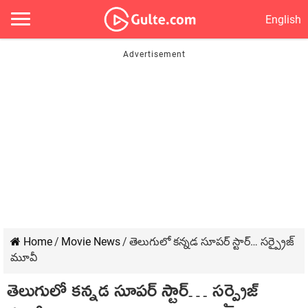
English
Home
/
Movie News
/
తెలుగులో కన్న‌డ సూప‌ర్ స్టార్… స‌ర్ప్రైజ్
మూవీ
తెలుగులో కన్న‌డ సూప‌ర్ స్టార్… స‌ర్ప్రైజ్