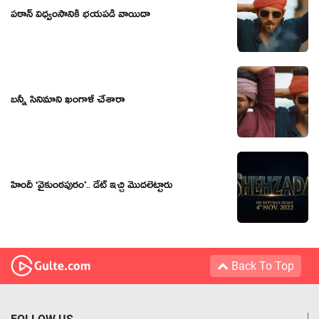
ప‌ఠాన్ విధ్వంసానికి భ‌య‌ప‌డి వాయిదా
బన్నీ సినిమాని ఖంగాళీ చేశారా
హిందీ ‘వైకుంఠపురం’.. డేట్ ఇచ్చి మొదలెట్టారు
Back To Top