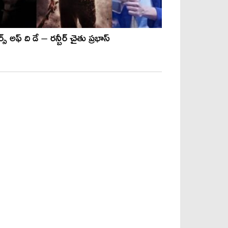
ార్స్ అఫ్ ది డే – రన్బీర్ చైతు ప్రభాస్