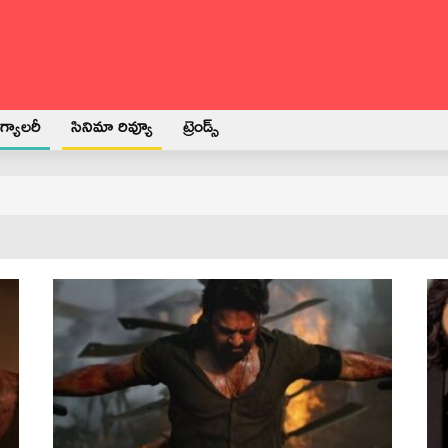
్యాలరీ
సినిమా రివ్యూ
ట్రెండ్స్