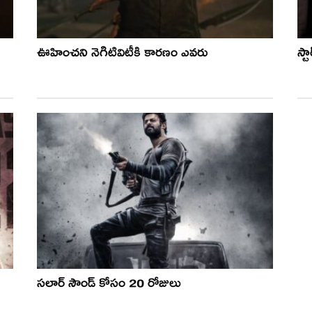
ఊహించని నెగిటివిటీకి కారణం ఎవరు
స్ట
సలార్ సౌండ్ కోసం 20 రోజులు