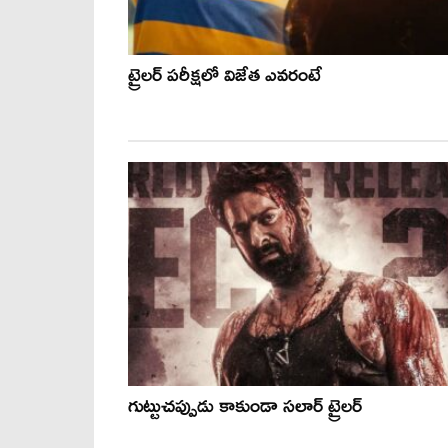
ట్రైలర్ పరీక్షలో విజేత ఎవరంటే
గుట్టుచప్పుడు కాకుండా సలార్ ట్రైలర్