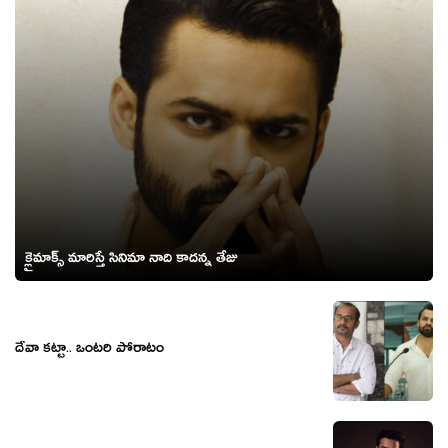
క్లైమాక్స్ మారిస్తే సినిమా నాది కాదన్న తేజు
దేవా క‌ట్టా.. ఒంట‌రి పోరాటం