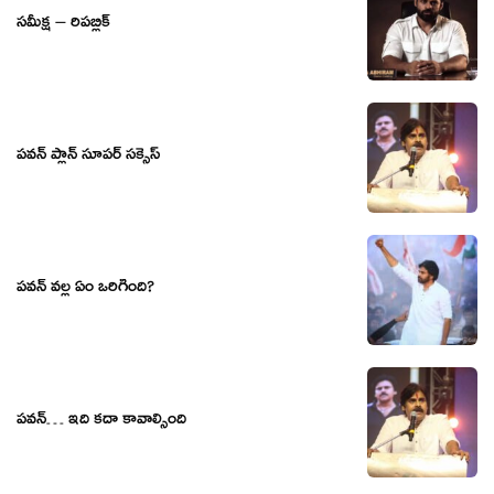
సమీక్ష – రిపబ్లిక్
పవన్ ప్లాన్ సూపర్ సక్సెస్
పవన్ వల్ల ఏం ఒరిగింది?
పవన్… ఇది కదా కావాల్సింది