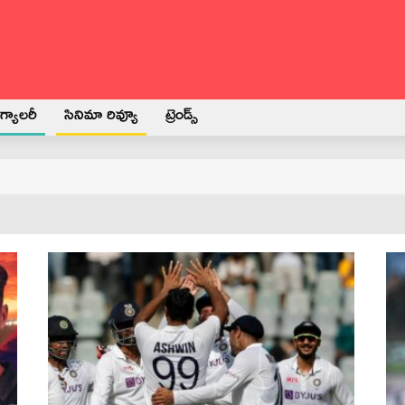
్యాలరీ
సినిమా రివ్యూ
ట్రెండ్స్