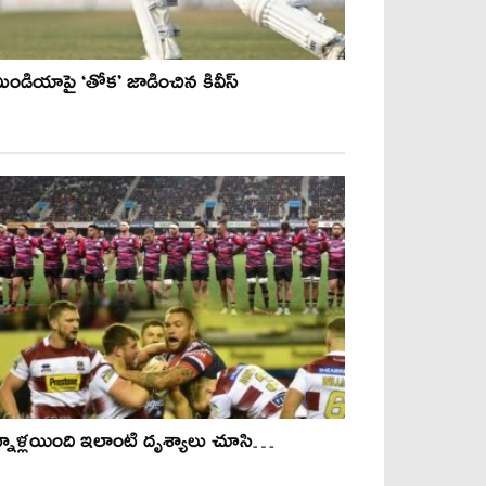
మిండియాపై ‘తోక’ జాడించిన కివీస్
్నాళ్లయింది ఇలాంటి దృశ్యాలు చూసి…