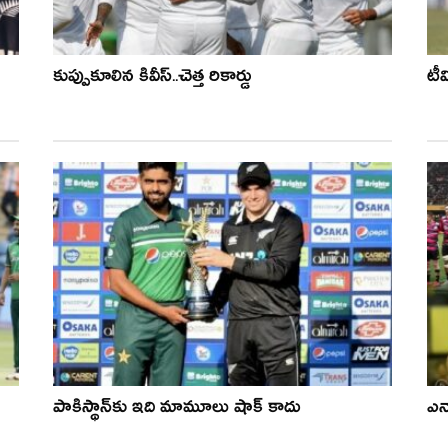
కుప్పుకూలిన కివీస్..చెత్త రికార్డు
టీ
పాకిస్థాన్‌కు ఇది మామూలు షాక్ కాదు
ఎన