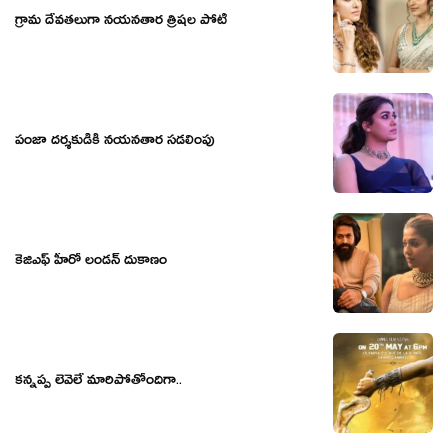
గ్రామ దేవతలుగా నయనతార త్రిషల పోటీ
పంజా దర్శకుడికి నయనతార సడలింపు
కెజిఎఫ్ హీరో లండన్ దుకాణం
కన్నప్ప లెవెలే మారిపోతోందిగా..