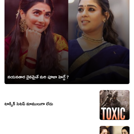
నయనతార దైవమైతే మరి పూజా హెగ్డే ?
టాక్సిక్ సెటప్ మాములుగా లేదు