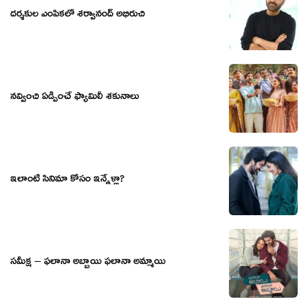
దర్శకుల ఎంపికలో శర్వానంద్ అభిరుచి
నవ్వించి ఏడ్పించే ఫ్యామిలీ శకునాలు
ఇలాంటి సినిమా కోసం ఇన్నేళ్లా?
సమీక్ష – ఫలానా అబ్బాయి ఫలానా అమ్మాయి