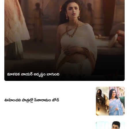
మాళవిక నాయర్ అదృష్టం బాగుంది
ఊహించని పాత్రల్లో సీతారామం జోడి