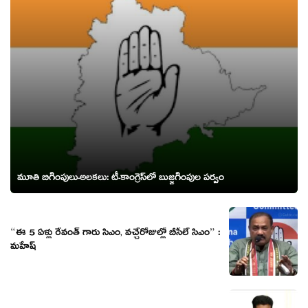
మూతి బిగింపులు-అల‌క‌లు: టీ-కాంగ్రెస్‌లో బుజ్జ‌గింపుల ప‌ర్వం
“ఈ 5 ఏళ్లు రేవంత్ గారు సిఎం, వచ్చేరోజుల్లో బీసీలే సిఎం” :
మహేష్