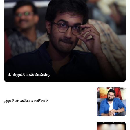
ఈ కుర్రాడిని కాపాడండయ్యా
ప్రభాస్ ను వాడేది ఇలాగేనా ?