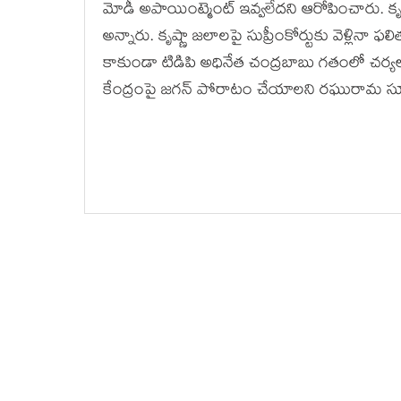
మోడీ అపాయింట్మెంట్ ఇవ్వలేదని ఆరోపించారు. కృ
అన్నారు. కృష్ణా జలాలపై సుప్రీంకోర్టుకు వెళ్లిన
కాకుండా టిడిపి అధినేత చంద్రబాబు గతంలో చర్యల
కేంద్రంపై జగన్ పోరాటం చేయాలని రఘురామ స