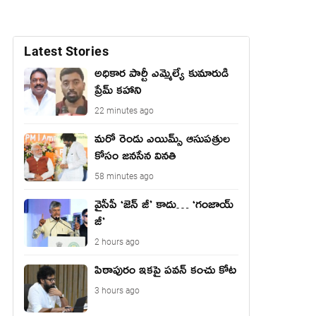
Latest Stories
అధికార పార్టీ ఎమ్మెల్యే కుమారుడి
ప్రేమ్ కహాని
22 minutes ago
మరో రెండు ఎయిమ్స్ ఆసుపత్రుల
కోసం జనసేన వినతి
58 minutes ago
వైసీపీ ‘జెన్ జీ’ కాదు… ‘గంజాయ్
జీ’
2 hours ago
పిఠాపురం ఇకపై పవన్ కంచు కోట
3 hours ago