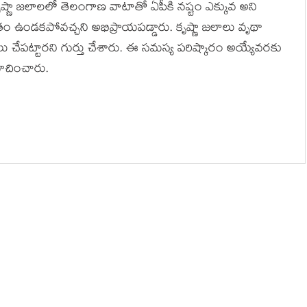
ష్ణా జలాలలో తెలంగాణ వాటాతో ఏపీకి నష్టం ఎక్కువ అని
ా ఫలితం ఉండకపోవచ్చని అభిప్రాయపడ్డారు. కృష్ణా జలాలు వృథా
ు చేపట్టారని గుర్తు చేశారు. ఈ సమస్య పరిష్కారం అయ్యేవరకు
ూచించారు.