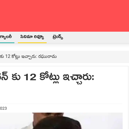
్యాలరీ
సినిమా రివ్యూ
ట్రెండ్స్
 కు 12 కోట్లు ఇచ్చారు: రఘురామ
్ కు 12 కోట్లు ఇచ్చారు:
2023