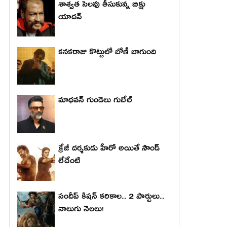
శాశ్వత సెలవు తీసుకున్న బిక్షు
యాదవ్
కనకరాజు కొట్టులో బోణీ బాగుంది
మాధ‌వ‌న్ గుండెలు గుబేల్‌
క్రేజీ దర్శకుడు హీరో అయితే సౌండ్
లేదేంటి
సందీప్ కిషన్ కరికాల... 2 పార్టులు...
నాలుగు నెలలు!