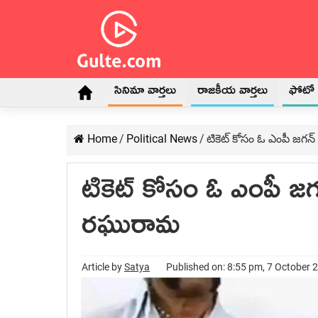
సినిమా వార్తలు
రాజకీయ వార్తలు
ఫోటో గ
Home
/
Political News
/
టికెట్ కోసం ఓ ఎంపీ జగన్
టికెట్ కోసం ఓ ఎంపీ జగన
రఘురామ
Article by
Satya
Published on: 8:55 pm, 7 October 