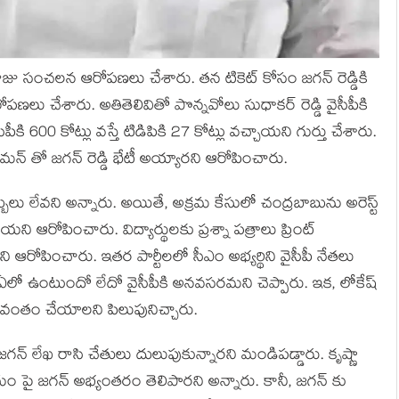
ాజు సంచలన ఆరోపణలు చేశారు. తన టికెట్ కోసం జగన్ రెడ్డికి
ణలు చేశారు. అతితెలివితో పొన్నవోలు సుధాకర్ రెడ్డి వైసీపీకి
వైసీపీకి 600 కోట్లు వస్తే టిడిపికి 27 కోట్లు వచ్చాయని గుర్తు చేశారు.
ామన్ తో జగన్ రెడ్డి భేటీ అయ్యారని ఆరోపించారు.
ులు లేవని అన్నారు. అయితే, అక్రమ కేసులో చంద్రబాబును అరెస్ట్
 ఆరోపించారు. విద్యార్థులకు ప్రశ్నా పత్రాలు ప్రింట్
ని ఆరోపించారు. ఇతర పార్టీలలో సీఎం అభ్యర్థిని వైసీపీ నేతలు
ఎన్డీఏలో ఉంటుందో లేదో వైసీపీకి అనవసరమని చెప్పారు. ఇక, లోకేష్
ిజయవంతం చేయాలని పిలుపునిచ్చారు.
 జగన్ లేఖ రాసి చేతులు దులుపుకున్నారని మండిపడ్డారు. కృష్ణా
 పై జగన్ అభ్యంతరం తెలిపారని అన్నారు. కానీ, జగన్ కు