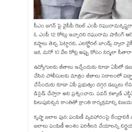
సీఎం జగన్ పై వైసీపీ రెబల్ ఎంపీ రఘురామకృష్ణర
ఓ ఎంపీ 12 కోట్లు ఇచ్చారని రఘురామ షాకింగ్ ఆరోప
కష్టాలు తెచ్చి పెట్టారని, ఎలక్ట్రోరల్ బాండ్స్ ద్వారా 
ఇక, మరో 10 వేల కోట్ల అప్పు కోసం నిర్మలా సీతార
ఉద్యోగులకు జీతాలు ఇచ్చేందుకు కూడా ఏపీలో డబ్బ
చేసిన పోలీసులకు మాత్రం జీతాలు సకాలంలో పడ్డాయని
చేసేందుకు కూడా ఏపీ ప్రభుత్వం దగ్గర డబ్బులు లేవ
డిసైడ్ చేస్తారా అని ప్రశ్నించారు. పవన్ కళ్యాణ్ 
పిలుపునిచ్చిన కాంతితో క్రాంతి కార్యక్రమాన్ని వ
కృష్ణా జలాల పున: పంపిణీ వ్యవహారంపై కేంద్రానికి
జలాలు పంపిణీ అంశం పరిశీలన చేయాలన్న నిర్ణయం