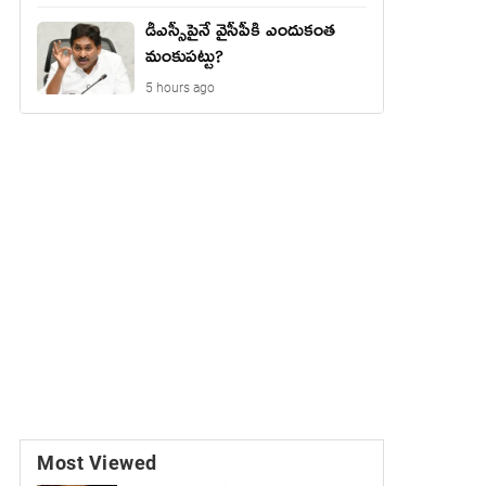
డీఎస్సీపైనే వైసీపీకి ఎందుకంత
మంకుపట్టు?
5 hours ago
Most Viewed