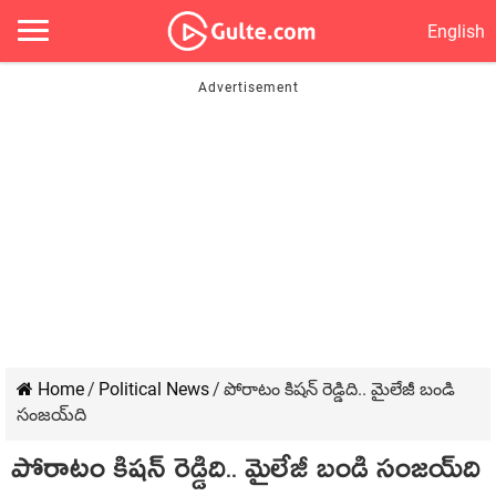
English
Home
/
Political News
/
పోరాటం కిష‌న్ రెడ్డిది.. మైలేజీ బండి
సంజ‌య్‌ది
పోరాటం కిష‌న్ రెడ్డిది.. మైలేజీ బండి సంజ‌య్‌ది