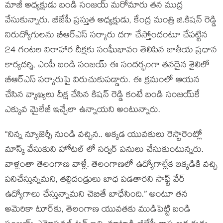
మాజీ అధ్య‌క్షుడు బండి సంజ‌య్ మ‌రోమారు త‌న ముద్ర
వేసుకున్నారు. బీజేపీ ప్ర‌స్తుత అధ్య‌క్షుడు, కేంద్ర మంత్రి జి.కిష‌న్ రెడ్డి
నిరుద్యోగులను బీఆర్ఎస్ సర్కారు దగా చేస్తోందంటూ చేప‌ట్టిన
24 గంటల నిరాహార దీక్షకు సంఘీభావం తెలిపిన జాతీయ ప్రధాన
కార్యదర్శి, ఎంపీ బండి సంజయ్ ఈ సంద‌ర్భంగా త‌న‌దైన శైలిలో
బీఆర్ఎస్ స‌ర్కారుపై విరుచుకుప‌డ్డారు. ఈ క్ర‌మంలో ఆయ‌న
చేసిన వ్యాఖ్య‌లు దీక్ష చేసిన కిష‌న్ రెడ్డి కంటే బండి సంజ‌య్‌కే
ఎక్కువ మైలేజీ ఇచ్చేలా ఉన్నాయ‌ని అంటున్నారు.
“నిన్న న్యూజెర్సీ నుండి వచ్చిన.. అక్కడ యువకులు రెస్టారెంట్లో
మాస్క్ వేసుకుని హోటల్ లో సర్వర్ పనులు చేసుకుంటున్నరు.
వాళ్లంతా తెలంగాణ వాళ్లే. తెలంగాణలో ఉద్యోగాల్లేక ఇక్కడికి వచ్చి
పనిచేస్తున్నమని, తల్లిదండ్రులు బాధ పడతారని సాఫ్ట్ వేర్
ఉద్యోగాలు చేస్తున్నామని చెబితే బాధేసింది.” అంటూ త‌న
అమెరికా టూర్‌కు, తెలంగాణ యువ‌త‌కు ముడిపెట్టి బండి