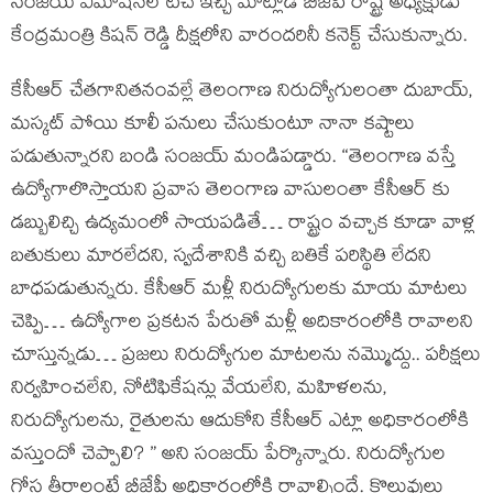
సంజ‌య్ ఎమోష‌న‌ల్ ట‌చ్ ఇచ్చి మాట్లాడి బీజేపీ రాష్ట్ర అధ్యక్షుడు
కేంద్రమంత్రి కిషన్ రెడ్డి దీక్ష‌లోని వారంద‌రినీ క‌నెక్ట్ చేసుకున్నారు.
కేసీఆర్ చేతగానితనంవల్లే తెలంగాణ నిరుద్యోగులంతా దుబాయ్,
మస్కట్ పోయి కూలీ పనులు చేసుకుంటూ నానా కష్టాలు
పడుతున్నారని బండి సంజ‌య్ మండిప‌డ్డారు. “తెలంగాణ వస్తే
ఉద్యోగాలొస్తాయని ప్రవాస తెలంగాణ వాసులంతా కేసీఆర్ కు
డబ్బులిచ్చి ఉద్యమంలో సాయపడితే… రాష్ట్రం వచ్చాక కూడా వాళ్ల
బతుకులు మారలేదని, స్వదేశానికి వచ్చి బతికే పరిస్థితి లేదని
బాధపడుతున్నరు. కేసీఆర్ మళ్లీ నిరుద్యోగులకు మాయ మాటలు
చెప్పి… ఉద్యోగాల ప్రకటన పేరుతో మళ్లీ అదికారంలోకి రావాలని
చూస్తున్నడు… ప్రజలు నిరుద్యోగుల మాటలను నమ్మొద్దు.. పరీక్షలు
నిర్వహించలేని, నోటిఫికేషన్లు వేయలేని, మహిళలను,
నిరుద్యోగులను, రైతులను ఆదుకోని కేసీఆర్ ఎట్లా అధికారంలోకి
వస్తుందో చెప్పాలి? ” అని సంజ‌య్ పేర్కొన్నారు. నిరుద్యోగుల
గోస తీరాలంటే బీజేపీ అధికారంలోకి రావాల్సిందే. కొలువులు