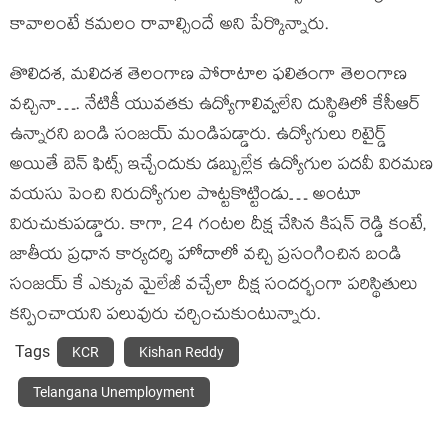
కావాలంటే కమలం రావాల్సిందే అని పేర్కొన్నారు.
తొలిదశ, మలిదశ తెలంగాణ పోరాటాల ఫలితంగా తెలంగాణ
వచ్చినా…. నేటికీ యువతకు ఉద్యోగాలివ్వలేని దుస్థితిలో కేసీఆర్
ఉన్నార‌ని బండి సంజ‌య్ మండిప‌డ్డారు. ఉద్యోగులు రిటైర్డ్
అయితే బెన్ ఫిట్స్ ఇచ్చేందుకు డబ్బుల్లేక ఉద్యోగుల పదవీ విరమణ
వయసు పెంచి నిరుద్యోగుల పొట్టకొట్టిండు… అంటూ
విరుచుకుప‌డ్డారు. కాగా, 24 గంట‌ల దీక్ష చేసిన కిష‌న్ రెడ్డి కంటే,
జాతీయ ప్ర‌ధాన కార్య‌ద‌ర్శి హోదాలో వ‌చ్చి ప్ర‌సంగించిన బండి
సంజ‌య్ కే ఎక్కువ మైలేజీ వ‌చ్చేలా దీక్ష సంద‌ర్భంగా ప‌రిస్థితులు
క‌న్పించాయ‌ని ప‌లువురు చ‌ర్చించుకుంటున్నారు.
Tags
KCR
Kishan Reddy
Telangana Unemployment