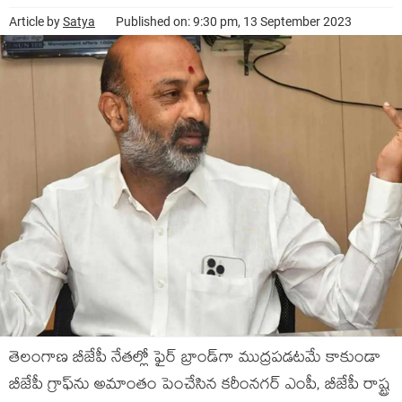
Article by
Satya
Published on: 9:30 pm, 13 September 2023
తెలంగాణ బీజేపీ నేత‌ల్లో ఫైర్ బ్రాండ్‌గా ముద్రప‌డ‌ట‌మే కాకుండా
బీజేపీ గ్రాఫ్‌ను అమాంతం పెంచేసిన క‌రీంన‌గ‌ర్ ఎంపీ, బీజేపీ రాష్ట్ర