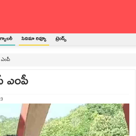
్యాలరీ
సినిమా రివ్యూ
ట్రెండ్స్
 ఎంపీ
పీ ఎంపీ
23