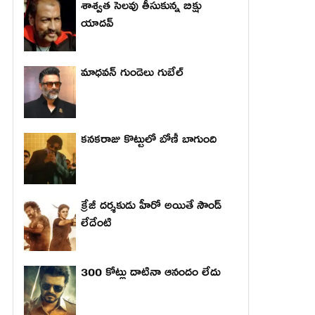
శాశ్వత సెలవు తీసుకున్న బిక్షు
యాదవ్
మాధ‌వ‌న్ గుండెలు గుబేల్‌
కనకరాజు కొట్టులో బోణీ బాగుంది
క్రేజీ దర్శకుడు హీరో అయితే సౌండ్
లేదేంటి
300 కోట్లు దాటినా ఆనందం లేదు