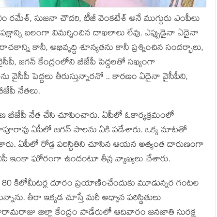
సీఎం రమేశ్, సుజనా చౌదరి, టీజీ వెంకటేశ్ అనే ముగ్గురు ఎంపీలు
క్షాన్ని బలంగా విమర్శించిన దాఖలాలు లేవు. ఎప్పుడైనా ఏదైనా
కాన్ని కానీ, అభివృద్ది శూన్యతను కానీ ప్రశ్నించిన సందర్భాలు,
సీపీ, జగన్ కేంద్రంలోని బీజేపీ పెద్దలతో సఖ్యంగా
ైసీపీ పెద్దలు తీరుస్తున్నారనో .. కారణం ఏదైనా వైసీపీని,
జేపీ నేతలు.
ణ బీజేపీ నేత చేసి చూపించారు. ఏపీలో ఓకార్యక్రమంలో
బాపూరావు ఏపీలో జగన్ పాలను ఏకి పడేశారు. ఒక్క మాటతో
ారు. ఏపీలో రోడ్ల పరిస్థితిని చూసిన ఆయన అత్యంత దారుణంగా
పీ ఇంకా ఘోరంగా ఉందంటూ తీవ్ర వ్యాఖ్యలు చేశారు.
యి. 80 కిలోమీటర్ల దూరం ప్రయాణించేందుకు మూడున్నర గంటల
నాను. తీరా ఇక్కడ చూస్తే మరీ అధ్వాన పరిస్థితులు
తారామరాజు జిల్లా కేంద్రం పాడేరులో ఆదివారం జనజాతి సురక్ష