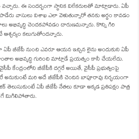
 వచ్చారు. ఈ సందర్భంగా స్థానిక విలేకరులతో మాట్లాడారు. ఏపీ
రు. పాడేరు వాసులు విశాఖ ఎలా వెళుతున్నారో తనకు అర్థం కావడం
ద్రాలు అభివృద్ధి చెందకపోవడం దారుణమన్నారు. కొన్ని గిరి
టే ఆశ్చర్యం కలుగుతోందన్నారు.
డా ఏపీ బీజేపీ నుంచి ఎవరూ ఆయన ఇచ్చిన లైను అందుకుని ఏపీ
ప్రాంతాల అభివృద్ధి గురించి మాట్లాడే ప్రయత్నం కానీ చేయలేదు.
ీపీ కేంద్రంలోని బీజేపీకి దగ్గరే అయితే, వైసీపీ ప్రభుత్వంపై
హిస్తారే అనుకుంటే మరి అదే బీజేపీకి చెందిన బాపూరావు నిర్భయంగా
ిక్ తెలుసుకుంటే ఏపీ బీజేపీ నేతలు కూడా అక్కడ ప్రతిపక్షం పాత్ర
గే మిగిలిపోతారు.