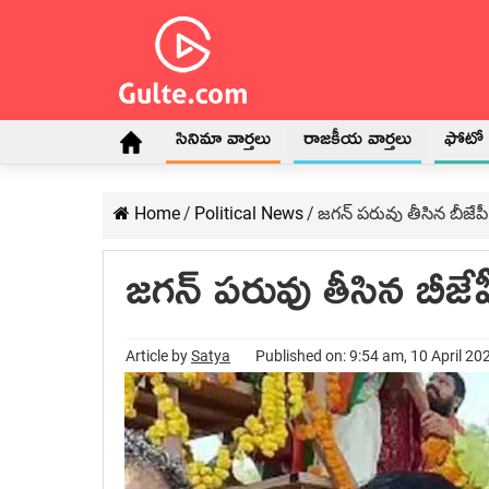
సినిమా వార్తలు
రాజకీయ వార్తలు
ఫోటో గ
Home
/
Political News
/
జగన్ పరువు తీసిన బీజేపీ
జగన్ పరువు తీసిన బీజే
Article by
Satya
Published on: 9:54 am, 10 April 20