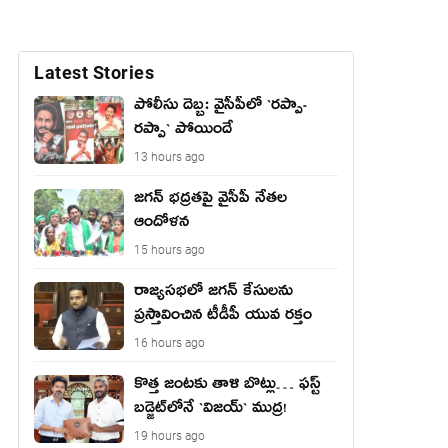
Latest Stories
పోలీసు దెబ్బ: వైసీపీలో `ర‌ప్పా-
ర‌ప్పా` పోయిందే
13 hours ago
జ‌గ‌న్ భద్రతపై వైసీపీ నేతల
ఆందోళన
15 hours ago
రాజ్యసభలో జగన్ కేసులను
ప్రస్తావించిన టీడీపీ యువ రక్తం
16 hours ago
కొత్త జంట‌కు తాళి బొట్లు… ఫ‌స్ట్
బ‌డ్జెట్‌లోనే `విజ‌య్` ముద్ర‌!
19 hours ago