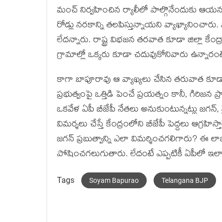
మంచ్‌ నిర్వహించిన ర్యాలీలో పాల్గొనేందుకు ఆయన
రోడ్లు నరకాన్ని తలపిస్తున్నాయని వ్యాఖ్యానించా
లేదన్నారు. రాష్ట్ర విభజన తరవాత కూడా జిల్లా కేం
గ్రామాల్లో ఒక్కరు కూడా చదువుకోనివారు ఉన్నారం
కాగా బాపూరావు ఆ వ్యాఖ్యలు చేసిన తరువాత కూ
ప్రభుత్వంపై ఒత్తిడి పెంచే ప్రయత్నం కానీ, గిరిజన 
ఒకవేళ ఏపీ బీజేపీ నేతలు అనుకుంటున్నట్లు జగన్, వైస
విమర్శలు చేస్తే కేంద్రంలోని బీజేపీ పెద్దలు ఆగ్ర
జగన్ ప్రబుత్వాన్ని ఎలా విమర్శించగలిగారు? ఈ లాజ
పోషించగలుగుతారు. లేదంటే ఎప్పటికీ ఏపీలో ఇలా
Tags
Soyam Bapurao
Telangana BJP