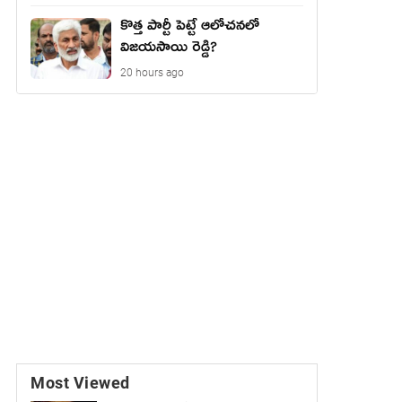
కొత్త పార్టీ పెట్టే ఆలోచనలో
విజయసాయి రెడ్డి?
20 hours ago
Most Viewed