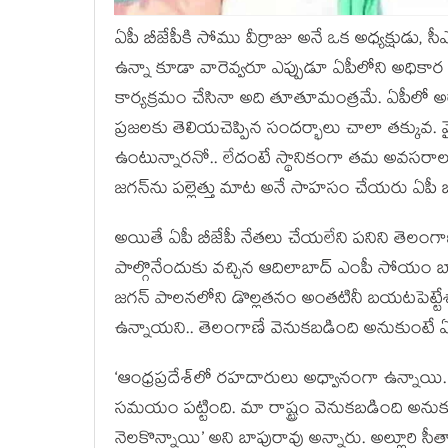
ఏపీ బీజేపీకి సోము వీర్రాజు అనే ఒక అధ్యక్షుడు, 
ఉన్నా కూడా వారెవ్వరూ ఎప్పుడూ ఏపీలోని అధికార ప
కార్యక్రమం చేసినా అది తూతూమంత్రమే. ఏపీలో అరాచ
ప్రజలకు తెలియచెప్పిన సందర్భాలు చాలా తక్కువ. వై
ఉంటున్నారనో.. లేదంటే స్థానికంగా తమ అవసరాలను వ
జగన్‌ను పల్లెత్తు మాట అనే సాహసం చేయరు ఏపీ బీ
అయితే ఏపీ బీజేపీ నేతలు చేయలేని పనిని తెలంగా
పాల్గొనేందుకు వచ్చిన ఆదిలాబాద్ ఎంపీ సోయం 
జగన్ పాలనలోని డొల్లతనం అంతటినీ బయటపెట్టేశ
ఉన్నాయని.. తెలంగాణే వెనుకబడింది అనుకుంటే ఏ
‘ఆంధ్రప్రదేశ్‌లో రహదారులు అధ్వానంగా ఉన్నా
సమయం పట్టింది. మా రాష్ట్రం వెనుకబడింది అనుకున్
నెలకొన్నాయి’ అని బాపురావు అన్నారు. అల్లూరి సీ