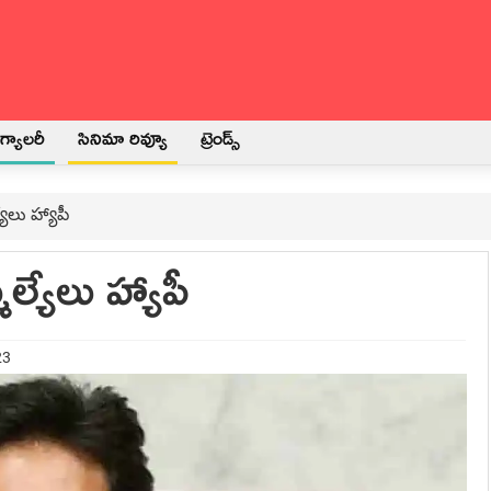
్యాలరీ
సినిమా రివ్యూ
ట్రెండ్స్
ేలు హ్యాపీ
్యేలు హ్యాపీ
23