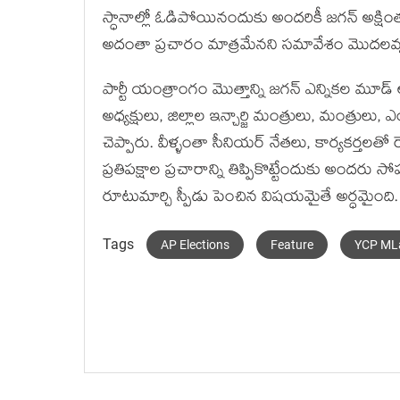
స్ధానాల్లో ఓడిపోయినందుకు అందరికీ జగన్ అక్
అదంతా ప్రచారం మాత్రమేనని సమావేశం మొదలవ్వ
పార్టీ యంత్రాంగం మొత్తాన్ని జగన్ ఎన్నికల మూడ్ లోకి 
అధ్యక్షులు, జిల్లాల ఇన్చార్జి మంత్రులు, మంత్రు
చెప్పారు. వీళ్ళంతా సీనియర్ నేతలు, కార్యకర్తల
ప్రతిపక్షాల ప్రచారాన్ని తిప్పికొట్టేందుకు అంద
రూటుమార్చి స్పీడు పెంచిన విషయమైతే అర్ధమైంది.
Tags
AP Elections
Feature
YCP ML