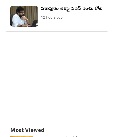
పిఠాపురం ఇకపై పవన్ కంచు కోట
12 hours ago
Most Viewed