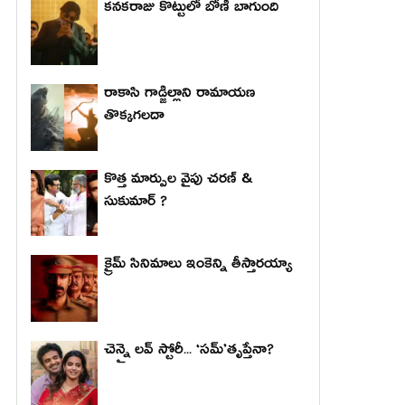
కనకరాజు కొట్టులో బోణీ బాగుంది
రాకాసి గాడ్జిల్లాని రామాయణ
తొక్కగలదా
కొత్త మార్పుల వైపు చరణ్ &
సుకుమార్ ?
క్రైమ్ సినిమాలు ఇంకెన్ని తీస్తారయ్యా
చెన్నై లవ్ స్టోరీ... ‘సమ్’తృప్తేనా?