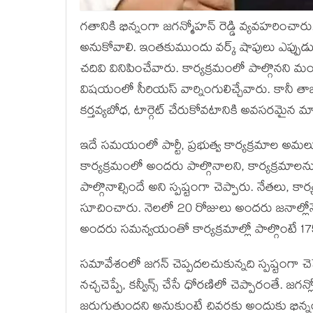
గతానికి భిన్నంగా జగన్మోహన్ రెడ్డి వ్యవహరించా
అనుకోవాలి. ఇంతకుముందు వర్క్ షాపులు ఎప్పుడు ని
చదివి వినిపించేవారు. కార్యక్రమంలో పాల్గొనని మం
విషయంలో సీరియస్ వార్నింగులిచ్చేవారు. కానీ తాజ
కర్తవ్యబోధ, టార్గెట్ చేరుకోవటానికి అవసరమైన మార్గ
ఇదే సమయంలో పార్టీ, ప్రభుత్వ కార్యక్రమాల అమలు
కార్యక్రమంలో అందరు పాల్గొనాలని, కార్యక్రమాల
పాల్గొనాల్సిందే అని స్పష్టంగా చెప్పారు. నేతలు, క
సూచించారు. నెలలో 20 రోజులు అందరు జనాల్లోనే
అందరు సమన్వయంతో కార్యక్రమాల్లో పాల్గొంటే 175క
సమావేశంలో జగన్ చెప్పదలచుకున్నది స్పష్టంగా చ
నచ్చచెప్పే, కన్వీన్స్ చేసే ధోరణిలో చెప్పారంతే. 
జరుగుతుందని అనుకుంటే చివరకు అందుకు భిన్నం