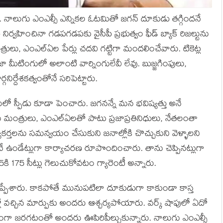
రు. నాలుగు ఎంఎల్సీ ఎన్నికల ఓటమితో జగన్ దూకుడు తగ్గిందనే
ర్వహించినా గడపగడపకు వైసీపీ ప్రభుత్వం ఫీడ్ బ్యాక్ రిజల్టును
త్రులు, ఎంఎల్ఏల పేర్లు చదవి గట్టిగా మందలించేవారు. టికెట్ల
ా మీటింగులో అలాంటి వార్నింగులేవీ లేవు. బుజ్జగింపులు,
నిర్దేశకత్వంతోనే సరిపెట్టారు.
లో స్పీడు కూడా పెంచారు. జగనన్నే మన భవిష్యత్తు అనే
ను మంత్రులు, ఎంఎల్ఏలతో పాటు ప్రజాప్రతినిధులు, నేతలంతా
ార్యకర్తలను సమన్వయం చేసుకుని జనాల్లోకి చొచ్చుకుని వెళ్ళాలని
 ఉండేట్లుగా కార్యాచరణ రూపొందించారు. తాను చెప్పినట్లుగా
ి 175 సీట్లు గెలుచుకోవటం గ్యారెంటీ అన్నారు.
ెప్పేశారు. కాకపోతే మునుపటిలా దూకుడుగా కాకుండా కాస్త
జగన్లో వచ్చిన మార్పుకు అందరు ఆశ్చర్యపోయారు. వర్క్ షాపులో ఏదో
గా జరగటంతో అందరు ఊపిరిపీల్చుకున్నారు. నాలుగు ఎంఎల్సీ