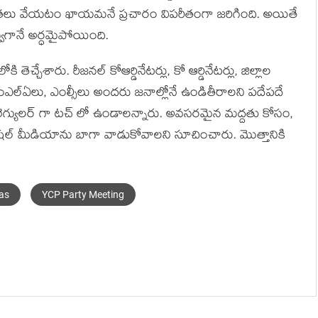
షింతలు వేయటం ఖాయమనే ప్రచారం విపరీతంగా జరిగింది. అయితే
గానే అర్ధమైపోయింది.
తెచ్చేశారు. రీజనల్ కోఆర్డినేటర్లు, కో ఆర్డినేటర్లు, జిల్లాల
లు, ఎంఎల్ఏలు, ఎంల్సీలు అందరు జనాల్లోనే ఉండితీరాలని పదేపదే
తో రెగ్యులర్ గా టచ్ లో ఉండాలన్నారు. అవసరమైన మద్దతు కోసం,
రు సోషల్ మీడియాను బాగా వాడుకోవాలని సూచించారు. మొత్తానికి
as
YCP Party Meeting