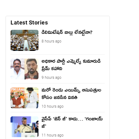
Latest Stories
డీలిమిటేషన్ బిల్లు లేన‌ట్టేనా?
8 hours ago
అధికార పార్టీ ఎమ్మెల్యే కుమారుడి
ప్రేమ్ కహాని
9 hours ago
మరో రెండు ఎయిమ్స్ ఆసుపత్రుల
కోసం జనసేన వినతి
10 hours ago
వైసీపీ ‘జెన్ జీ’ కాదు… ‘గంజాయ్
జీ’
11 hours ago