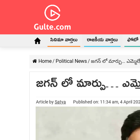
సినిమా వార్తలు
రాజకీయ వార్తలు
ఫోటో గ
Home
/
Political News
/
జగన్ లో మార్పు… ఎమ్మెల్య
జగన్ లో మార్పు… ఎమ్మెల
Article by
Satya
Published on: 11:34 am, 4 April 20