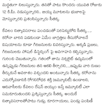
మద్దతుగా నిలుస్తున్నారు. తనతో పాటు కొందరు యువత రోజుకు
12 కి.మీ. నడుస్తున్నారని.. బియ్య మూటలను భుజాలపై
మోస్తున్నారని ప్రశంసిస్తున్నారు సీతక్క.
కేవలం నిత్యావసరాలు పంచడంతో సరిపెట్టుకోని సీతక్క….
కరోనా బారిన పడకుండా ఏమేం జాగ్రత్తలు తీసుకోవాలనే
విషయాలను కూడా గిరిజనులకు వివరిస్తున్నారు. అక్కడి ప్రజలు,
గిరిజనులకు సోషల్ డిస్టెన్సింగ్ పై అవగాహన కల్పిస్తున్నారు.
గురించి చెబుతున్నారు. గతంలో తాను నక్సలైట్ ఉద్యమంలో
ఉన్నప్పుడు గిరిజనులు తన ఆకలి తీర్చారని…ఇప్పుడు వారి రుణం
తీర్చుకునే అవకాశం వచ్చిందని అంటున్నారు సీతక్క. కరోనాను
ఎదుర్కోవడానికి రోగనిరోధక శక్తి (ఇమ్యూనిటీ) ఉండాలని,
ఆదివాసీలకు కేవలం రేషన్ బియ్యం ఇస్తే ఇమ్యూనిటీ ఎలా
సమకూరుతుందని ప్రశ్నిస్తున్నారు సీతక్క. అందుకే
నిత్యావసరాలతోపాటు గుడ్లు, కూరగాయలు, పండ్లు పంపిణీ