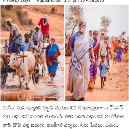
Article by
Satya
Published on: 12:51 pm, 23 April 2020
కరోనా మహమ్మారిని కట్టడి చేయడానికి దేశవ్యాప్తంగా లాక్ డౌన్
2.0 విధించిన సంగతి తెలిసిందే. తొలి విడత విధించిన 21 రోజుల
లాక్ డౌన్ వల్ల బడుగు, బలహీన వర్గాలు, నిరు పేదలు, దినసరి