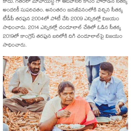
కాదు. గతంలో మావోయిస్ట్ గా ఆదివాసీల కోసం పోరాడిన సీతక్క
అందరికీ సుపరిచతం. అనంతరం జనజీవనంలోకి వచ్చిన సీతక్క
టీడీపీ తరఫున 2004లో పోటీ చేసి 2009 ఎన్నికల్లో విజయం
సాధించారు. 2014 ఎన్నికల్లో చందూలాల్ చేతిలో ఓడిన సీతక్క
2019లో కాంగ్రెస్ తరఫున బరిలోకి దిగి చందూలాల్‌పై విజయం
సాధించారు.