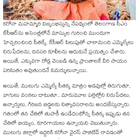
కరోనా మహమ్మారి విజృంభిస్తున్న నేపథ్యంలో తెలంగాణ సీఎం
కేసీఆర్‌ను అసెంబ్లీలోనే మాస్కుల గురించి ముందుగా
హెచ్చరించింది సీతక్కే. కేసీఆర్ పిలుపుతో చాలామంది ఎమ్మెల్యేలు
నిరుపేదలను, దినసరి కూలీలను ఆదుకునే ప్రయత్నం చేశారు.
అయితే, ఎక్కువగా రోడ్ల వెంబడి ఉన్న ప్రాంతాలకే వీరి సాయం
పరిమితం అవుతుందనే విమర్శులున్నాయి.
అయితే, ములుగు ఎమ్మెల్యే సీతక్క మాత్రం అడవుల్లో తిరుగుతూ,
వాగులు వంకలు దాటుతూ.. మారుమూల పల్లెల్లోని నిరుపేదలు,
అన్నార్తులు, గిరిజన బిడ్డలకు నిత్యావసరాలను అందజేస్తున్నారు.
గతంలో తన చేతిలో తుపాకీ ఉండేదంటోన్న సీతక్క ఇప్పుడు తన
చేతిలో బియ్యం, కూరగాయలు ఉన్నాయని చెబుతున్నారు.
ములుగు జిల్లాలో ఇద్దరికి కరోనా వైరస్ పాజిటివ్ రావడంతో