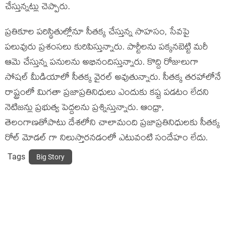
చేస్తున్నట్లు చెప్పారు.
ప్రతికూల పరిస్థితుల్లోనూ సీతక్క చేస్తున్న సాహసం, సేవపై
పలువురు ప్రశంసలు కురిపిస్తున్నారు. పార్టీలను పక్కనబెట్టి మరీ
ఆమె చేస్తున్న పనులను అభినందిస్తున్నారు. కొద్ది రోజులుగా
సోషల్ మీడియాలో సీతక్క వైరల్ అవుతున్నారు. సీతక్క తరహాలోనే
రాష్ట్రంలో మిగతా ప్రజాప్రతినిధులు ఎందుకు కష్ట పడటం లేదని
నెటిజన్లు ప్రభుత్వ పెద్దలను ప్రశ్నిస్తున్నారు. ఆంధ్రా,
తెలంగాణతోపాటు దేశలోని చాలామంది ప్రజాప్రతినిధులకు సీతక్క
రోల్ మోడల్ గా నిలుస్తారనడంలో ఎటువంటి సందేహం లేదు.
Tags
Big Story