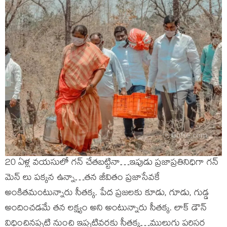
20 ఏళ్ల వయసులో గన్ చేతబట్టినా…ఇపుడు ప్రజాప్రతినిధిగా గన్
మెన్ లు పక్కన ఉన్నా…తన జీవితం ప్రజాసేవకే
అంకితమంటున్నారు సీతక్క. పేద ప్రజలకు కూడు, గూడు, గుడ్డ
అందించడమే తన లక్ష్యం అని అంటున్నారు సీతక్క. లాక్ డౌన్
విధించినప్పటి నుంచి ఇప్పటివరకు సీతక్క…ములుగు పరిసర