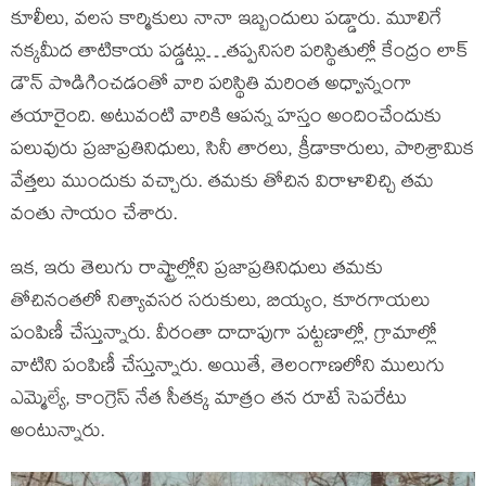
కూలీలు, వలస కార్మికులు నానా ఇబ్బందులు పడ్డారు. మూలిగే
నక్కమీద తాటికాయ పడ్డట్లు…తప్పనిసరి పరిస్థితుల్లో కేంద్రం లాక్
డౌన్ పొడిగించడంతో వారి పరిస్థితి మరింత అధ్వాన్నంగా
తయారైంది. అటువంటి వారికి ఆపన్న హస్తం అందించేందుకు
పలువురు ప్రజాప్రతినిధులు, సినీ తారలు, క్రీడాకారులు, పారిశ్రామిక
వేత్తలు ముందుకు వచ్చారు. తమకు తోచిన విరాళాలిచ్చి తమ
వంతు సాయం చేశారు.
ఇక, ఇరు తెలుగు రాష్ట్రాల్లోని ప్రజాప్రతినిధులు తమకు
తోచినంతలో నిత్యావసర సరుకులు, బియ్యం, కూరగాయలు
పంపిణీ చేస్తున్నారు. వీరంతా దాదాపుగా పట్టణాల్లో, గ్రామాల్లో
వాటిని పంపిణీ చేస్తున్నారు. అయితే, తెలంగాణలోని ములుగు
ఎమ్మెల్యే, కాంగ్రెస్ నేత సీతక్క మాత్రం తన రూటే సెపరేటు
అంటున్నారు.