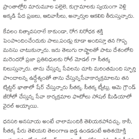
ప్రాంతాల్లోని మారుమూల పల్లెలె, కుగ్రామాలకు స్వయంగా వెళ్లి
అక్కడి పేద ప్రజలు, ఆదివాసీలు, అన్నార్తుల ఆకలిని తీరుస్తున్నారు.
కేవలం నిత్యావసరాలే కాకుండా, రోగ నిరోధక శక్తి
పెంపొందించేందుకు పాలు,పండ్లు కూడా అందిస్తూ తన గొప్ప
మనసు చాటుకున్నారు. ఇరు తెలుగు రాష్ట్రాలతో పాటు దేశంలోని
మరెందరో ప్రజా ప్రతినిధులకు రోల్ మోడల్ గా సీతక్క
నిలుస్తున్నారు. తాను చేస్తున్న సేవలను చూసి మరింతమంది స్ఫూర్తి
పొందాలన్న ఉద్దేశ్యంతో తాను చేస్తున్నసేవాకార్యక్రమాలను తన
ట్విట్టర్ ఖాతాలో షేర్ చేస్తున్నారు సీతక్క. సీతక్క ట్వీట్లు, ఆమె గ్రౌండ్
జీరోలో చేస్తున్న సేవా కార్యక్రమాల ఫొటోలు సోషల్ మీడియాలో
వైరల్ అయ్యాయి.
ధనసరి అనసూయ అంటే చాలామందికి తెలియకపోవచ్చు. కానీ,
సీతక్క పేరు తెలియని తెలంగాణ బిడ్డ ఉండడంటే అతిశయోక్తి