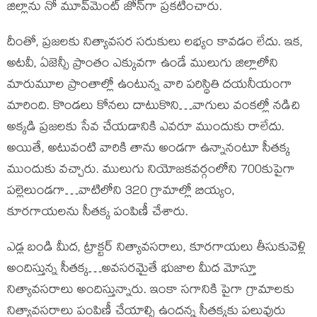
జిల్లాను నో మూవ్‌మెంట్ జోన్‌గా ప్రకటించారు.
దీంతో, ప్రజలకు నిత్యావసర సరుకులు లభ్యం కావడం లేదు. ఇక,
అటవీ, ఏజెన్సీ ప్రాంతం ఎక్కువగా ఉండే ములుగు జిల్లాలోని
మారుమూల ప్రాంతాల్లో ఉంటున్న వారి పరిస్థితి దయనీయంగా
మారింది. కొండలు కోనలు దాటుకొని…వాగులు వంకల్లో నడిచి
అక్కడి ప్రజలకు సేవ చేయడానికి ఎవరూ ముందుకు రాలేదు.
అయితే, అటువంటి వారికి తాను అండగా ఉన్నానంటూ సీతక్క
ముందుకు వచ్చారు. ములుగు నియోజకవర్గంలోని 700కుపైగా
పల్లెలుండగా…వాటిలోని 320 గ్రామాల్లో బియ్యం,
కూరగాయలను సీతక్క పంపిణీ చేశారు.
ఎడ్ల బండి మీద, ట్రాక్టర్ నిత్యావసరాలు, కూరగాయలు తీసుకువెళ్లి
అందిస్తున్న సీతక్క…అవసరమైతే భుజాల మీద మోస్తూ
నిత్యావసరాలు అందిస్తున్నారు. ఇంకా సగానికి పైగా గ్రామాలకు
నిత్యావసరాలు పంపిణీ చేయాల్సి ఉందన్న సీతక్కకు పలువురు