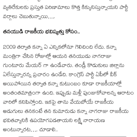
వ్యతిరేకులకు ప్రస్తుత పరిణామాలు కొత్త కిక్కునిస్తున్నాయని పార్టీ
వర్గాలు చెబుతున్నాయి….
తనయుడి రాజకీయ భవిష్యత్తు కోసం..
2009 తర్వాత కన్నా ఏ ఎన్నికలోనూ గెలిచింది లేదు. కన్నా
మంత్రిగా చేసిన రోజుల్లో ఆయన తనయుడు నాగరాజు
గుంటూరు మేయర్ గా ఉండేవారు. తండ్రీ కొడుకులు జిల్లాను
ఏలేస్తున్నారన్న ప్రచారం ఉండేది. కాంగ్రెస్ పార్టీ ఏపీలో వీక్
అయిపోయిన తర్వాత కన్నా కుటుంబం కూడా రాజకీయాల్లో
అంతంతమాత్రంగా ఉంది. ఇప్పుడు మళ్లీ పుంజుకోవాలన్న ఆరాటం
వారిలో కనిపిస్తోంది. ఇకపై తాను వేయబోయే రాజకీయ
అడుగులు తనకంటే తన కుమారుడు కన్నా నాగరాజు రాజకీయ
భవితవ్యానికి ఉపయోగపడతాయని లక్ష్మి నారాయణ
అంటున్నారట…. చూడాలి..