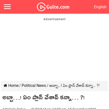
English
Home
/
Political News
/
అబ్బా…! ఏం ప్లాన్ వేశావ్ కన్నా… ?!
అబ్బా…! ఏం ప్లాన్ వేశావ్ కన్నా… ?!