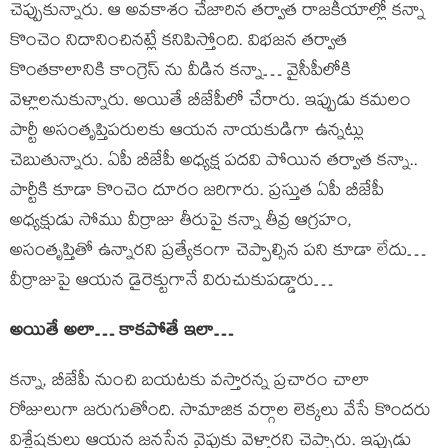
చెప్పుకున్నారు. ఆ అవకాశం చేజారిన తర్వాత రాజకీయాల్లో కన్నా
కొంచెం నిదానించినట్లే కనిపిస్తోంది. విభజన తర్వాత
కొంతకాలానికి కాంగ్రెస్ ను వీడిన కన్నా… వైసీపీలోకి
వెళ్లాలనుకున్నారు. అయితే బీజేపీలో చేరారు. ఇప్పుడు కమలం
పార్టీ అసంతృప్తిపరులకు ఆయన నాయకుడిగా ఉన్నట్లు
చెబుతున్నారు. ఏపీ బీజేపీ అధ్యక్ష పదవి పోయిన తర్వాత కన్నా..
పార్టీకి కూడా కొంచెం దూరం జరిగారు. ప్రస్తుత ఏపీ బీజేపీ
అధ్యక్షుడు సోము వీర్రాజు తీరుపై కన్నా తీవ్ర ఆగ్రహం,
అసంతృప్తితో ఉన్నారని ప్రత్యేకంగా చెప్పాల్సిన పని కూడా లేదు…
వీర్రాజుపై ఆయన డైరెక్టుగానే విరుచుకుపడ్డారు…
అయితే అలా… కాకపోతే ఇలా…
కన్నా, బీజేపీ నుంచి బయటకు వస్తారన్న ప్రచారం చాలా
రోజులుగా జరుగుతోంది. సామాజిక వర్గాల లెక్కలు వేసే కొందరు
విశ్లేషకులు ఆయన జనసేన వైపుకు వెళ్తారని చెప్పారు. ఇప్పుడు