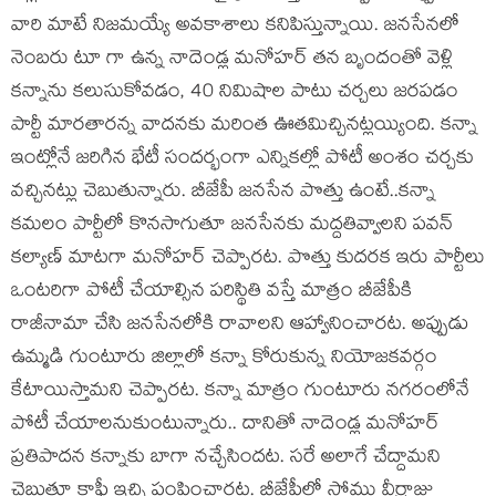
వారి మాటే నిజమయ్యే అవకాశాలు కనిపిస్తున్నాయి. జనసేనలో
నెంబరు టూ గా ఉన్న నాదెండ్ల మనోహర్ తన బృందంతో వెళ్లి
కన్నాను కలుసుకోవడం, 40 నిమిషాల పాటు చర్చలు జరపడం
పార్టీ మారతారన్న వాదనకు మరింత ఊతమిచ్చినట్లయ్యింది. కన్నా
ఇంట్లోనే జరిగిన భేటీ సందర్భంగా ఎన్నికల్లో పోటీ అంశం చర్చకు
వచ్చినట్లు చెబుతున్నారు. బీజేపీ జనసేన పొత్తు ఉంటే..కన్నా
కమలం పార్టీలో కొనసాగుతూ జనసేనకు మద్దతివ్వాలని పవన్
కల్యాణ్ మాటగా మనోహర్ చెప్పారట. పొత్తు కుదరక ఇరు పార్టీలు
ఒంటరిగా పోటీ చేయాల్సిన పరిస్థితి వస్తే మాత్రం బీజేపీకి
రాజీనామా చేసి జనసేనలోకి రావాలని ఆహ్వానించారట. అప్పుడు
ఉమ్మడి గుంటూరు జిల్లాలో కన్నా కోరుకున్న నియోజకవర్గం
కేటాయిస్తామని చెప్పారట. కన్నా మాత్రం గుంటూరు నగరంలోనే
పోటీ చేయాలనుకుంటున్నారు.. దానితో నాదెండ్ల మనోహర్
ప్రతిపాదన కన్నాకు బాగా నచ్చేసిందట. సరే అలాగే చేద్దామని
చెబుతూ కాఫీ ఇచ్చి పంపించారట. బీజేపీలో సోము వీర్రాజు