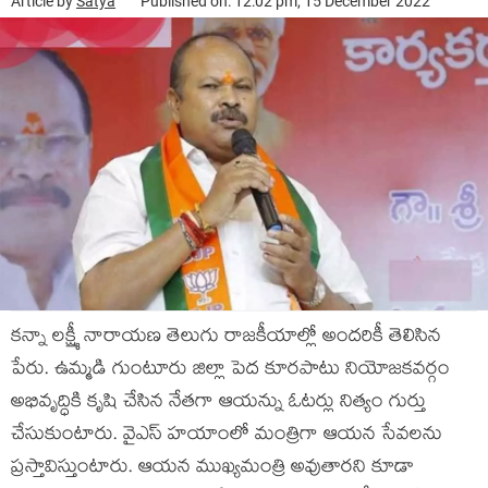
Article by
Satya
Published on: 12:02 pm, 15 December 2022
కన్నా లక్ష్మీ నారాయణ తెలుగు రాజకీయాల్లో అందరికీ తెలిసిన
పేరు. ఉమ్మడి గుంటూరు జిల్లా పెద కూరపాటు నియోజకవర్గం
అభివృద్ధికి కృషి చేసిన నేతగా ఆయన్ను ఓటర్లు నిత్యం గుర్తు
చేసుకుంటారు. వైఎస్ హయాంలో మంత్రిగా ఆయన సేవలను
ప్రస్తావిస్తుంటారు. ఆయన ముఖ్యమంత్రి అవుతారని కూడా