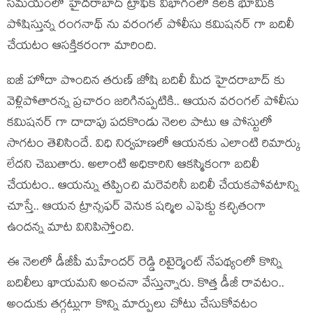
సమయంలో హైదరాబాద్ ట్రాఫిక్ విభాగంలో కీలక భూమిక
పోషిస్తున్న రంగనాథ్ ను వరంగల్ పోలీసు కమిషనర్ గా బదిలీ
చేయటం ఆసక్తికరంగా మారింది.
ఐజీ హోదా పొందిన తరుణ్ జోషి బదిలీ మీద హైదరాబాద్ కు
వెళ్లిపోతారన్న ప్రచారం జరిగినప్పటికి.. ఆయన వరంగల్ పోలీసు
కమిషనర్ గా దాదాపు పదకొండు నెలల పాటు ఆ పోస్టులో
సాగటం తెలిసిందే. విధి నిర్వహణలో ఆయనకు ఎలాంటి రిమార్కు
లేదని చెబుతారు. అలాంటి అధికారిని ఆకస్మికంగా బదిలీ
చేయటం.. ఆయన్ను తప్పించి మరెవరినీ బదిలీ చేయకపోవటాన్ని
చూస్తే.. ఆయన ట్రాన్సఫర్ వెనుక షర్మిల ఎఫెక్టు కచ్ఛితంగా
ఉందన్న మాట వినిపిస్తోంది.
ఈ నెలలో డీజీపీ మహేందర్ రెడ్డి రిటైర్మెంట్ నేపథ్యంలో కొన్ని
బదిలీలు ఖాయమని అంచనా వేస్తున్నారు. కొత్త డీజీ రావటం..
అందుకు తగ్గట్లుగా కొన్ని మార్పులు చోటు చేసుకోవటం