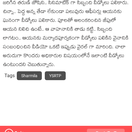
జరిగిన తరుణ్ జోషిని.. సినిమాటిక్ గా సిబ్బంది వీడ్కోలు పలికారు.
చిన్నా.. పెద్ద అన్న తేడా లేకుండా పలువురు ఆఫీసర్లు ఆయనకు
ఘనంగా వీడ్కోలు పలికారు. పూలతో అలంకరించిన జీపులో
ఆయన నిలిచి ఉంటే.. ఆ వాహనానికి తాడు కట్టి.. సిబ్బంది
లాగటం.. ఆయనకు మర్యాదపూర్వకంగా వీడ్కోలు పలికిన వైనానికి
సంబంధించిన వీడియో ఒకటి ఇప్పుడు వైరల్ గా మారింది. చాలా
అరుదుగా కొందరు అధికారుల విషయంలోనే ఇలాంటి వీడ్కోలు
ఉంటుందని చెబుతున్నారు.
Tags
Sharmila
YSRTP