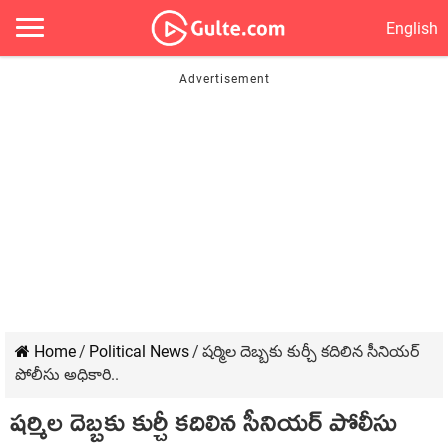
English
Home
/
Political News
/
షర్మిల దెబ్బకు కుర్చీ కదిలిన సీనియర్
పోలీసు అధికారి..
షర్మిల దెబ్బకు కుర్చీ కదిలిన సీనియర్ పోలీసు