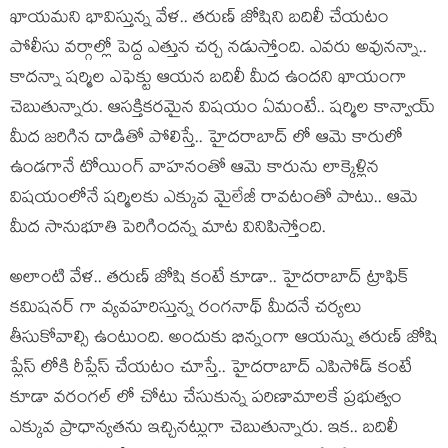
ఖాయమని భావిస్తున్న వేళ.. తరుణ్ జోషిని బదిలీ చేయటం
పోలీసు వర్గాల్లో పెద్ద ఎత్తున చర్చ నడుస్తోంది. ఎవరు అవునన్నా..
కాదన్నా షర్మిల ఎఫెక్టు ఆయన బదిలీ మీద ఉందని ఖాయంగా
చెబుతున్నారు. ఆసక్తికరమైన విషయం ఏమంటే.. షర్మిల కాన్వాయ్
మీద జరిగిన దాడితో పోలిస్తే.. హైదరాబాద్ లో ఆమె కారులో
ఉండగానే టోయింగ్ వాహనంతో ఆమె కారును లాక్కెళ్లిన
విషయంలోనే షర్మిలకు ఎక్కువ మైలేజీ రావటంతో పాటు.. ఆమె
మీద సానుభూతి పెరిగిందన్న మాట వినిపిస్తోంది.
అలాంటి వేళ.. తరుణ్ జోషి కంటే కూడా.. హైదరాబాద్ ట్రాఫిక్
కమిషనర్ గా వ్యవహరిస్తున్న రంగనాథ్ మీదనే చర్యలు
తీసుకోవాల్సి ఉంటుంది. అందుకు భిన్నంగా ఆయన్ను తరుణ్ జోషి
ప్లేస్ లోకి రీప్లేస్ చేయటం చూస్తే.. హైదరాబాద్ ఎపిసోడ్ కంటే
కూడా వరంగల్ లో చోటు చేసుకున్న పరిణామాలకే ప్రభుత్వం
ఎక్కువ ప్రాధాన్యతను ఇచ్చినట్లుగా చెబుతున్నారు. ఇక.. బదిలీ