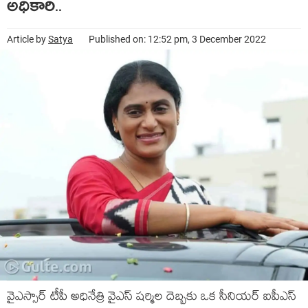
అధికారి..
Article by
Satya
Published on: 12:52 pm, 3 December 2022
వైఎస్సార్ టీపీ అధినేత్రి వైఎస్ షర్మిల దెబ్బకు ఒక సీనియర్ ఐపీఎస్