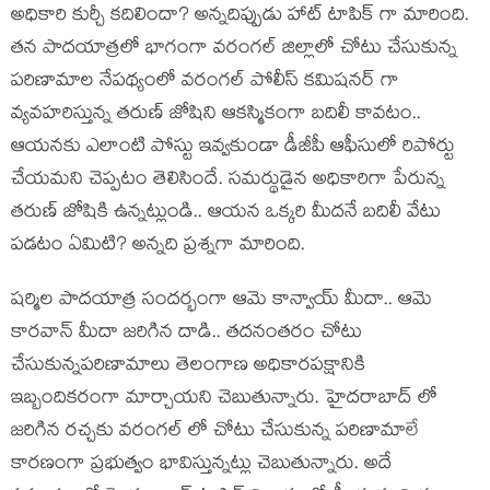
అధికారి కుర్చీ కదిలిందా? అన్నదిప్పుడు హాట్ టాపిక్ గా మారింది.
తన పాదయాత్రలో భాగంగా వరంగల్ జిల్లాలో చోటు చేసుకున్న
పరిణామాల నేపథ్యంలో వరంగల్ పోలీస్ కమిషనర్ గా
వ్యవహరిస్తున్న తరుణ్ జోషిని ఆకస్మికంగా బదిలీ కావటం..
ఆయనకు ఎలాంటి పోస్టు ఇవ్వకుండా డీజీపీ ఆఫీసులో రిపోర్టు
చేయమని చెప్పటం తెలిసిందే. సమర్థుడైన అధికారిగా పేరున్న
తరుణ్ జోషికి ఉన్నట్లుండి.. ఆయన ఒక్కరి మీదనే బదిలీ వేటు
పడటం ఏమిటి? అన్నది ప్రశ్నగా మారింది.
షర్మిల పాదయాత్ర సందర్భంగా ఆమె కాన్వాయ్ మీదా.. ఆమె
కారవాన్ మీదా జరిగిన దాడి.. తదనంతరం చోటు
చేసుకున్నపరిణామాలు తెలంగాణ అధికారపక్షానికి
ఇబ్బందికరంగా మార్చాయని చెబుతున్నారు. హైదరాబాద్ లో
జరిగిన రచ్చకు వరంగల్ లో చోటు చేసుకున్న పరిణామాలే
కారణంగా ప్రభుత్వం భావిస్తున్నట్లు చెబుతున్నారు. అదే