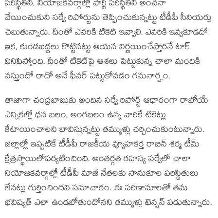
ప‌రిస్థితిని, నియోజ‌క‌వ‌ర్గాల్లో పార్టీ ప‌రిస్థితిని అంచ‌నా
వేయించుకుని స‌ర్వే రిపోర్టును తెప్పించుకున్న‌ట్టు టీడీపీ సీనియ‌ర్లు
చెబుతున్నారు. దీంతో ఎవ‌రికి టికెట్ ఇవ్వాలి. ఎవ‌రికి ఇవ్వ‌కూడ‌దో
ఇక‌, కుండ‌బ‌ద్ద‌లు కొట్టిన‌ట్టు ఆయ‌న నిర్ణ‌యించేస్తార‌నే టాక్
వినిపిస్తోంది. దీంతో టికెట్‌పై ఆశ‌లు పెట్టుకున్న చాలా మందికి
వ‌స్తుందో రాదో అనే ఫీవ‌ర్ ప‌ట్టుకోవ‌డం గ‌మ‌నార్హం.
తాజాగా చంద్ర‌బాబుకు అందిన‌ సర్వే రిపోర్ట్‌ ఆధారంగా రాబోయే
ఎన్నికల్లో ధన బలం, అంగబలం ఉన్న వారికే టికెట్లు
కేటాయించాలని భావిస్తున్న‌ట్టు త‌మ్ముళ్లు చ‌ర్చించుకుంటున్నారు.
జిల్లాల్లో ఇప్పటికే టీడీపీ రాజకీయ వ్యూహకర్త రాబిన్ శ‌ర్మ‌ టీమ్‌
క్షేత్రస్థాయిలోప‌ర్య‌టించింది. అంతర్గత రహస్య సర్వేలో చాలా
నియోజ‌క‌వ‌ర్గాల్లో టీడీపీ మాజీ నేత‌లకు సానుకూల పరిస్థితులు
లేనట్లు గుర్తించిందని సమాచారం. ఈ పరిణామాలతో తమ
భవిష్యత్‌ ఎలా ఉండబోతుందోనని త‌మ్ముళ్లు టెన్షన్‌ పడుతున్నారు.