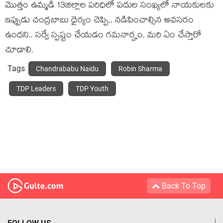
మొత్తం ఉమ్మ‌డి 13జిల్లాల ప‌రిధిలో ప‌దుల సంఖ్య‌లో నాయ‌కులకు
ఇప్పుడు చంద్ర‌బాబు ధైర్యం చెప్పి.. న‌డిపించాల్సిన అవ‌స‌రం
ఉంద‌ని.. స‌ర్వే స్ప‌ష్టం చేయ‌డం గ‌మ‌నార్హం. మ‌రి ఏం చేస్తారో
చూడాలి.
Tags
Chandrababu Naidu
Robin Sharma
TDP Leaders
TDP Youth
Back To Top