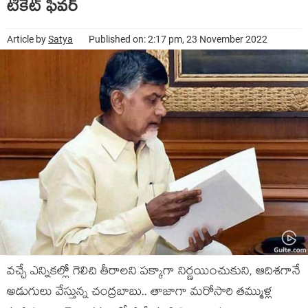
టికెట్ ఫీవ‌ర్‌
Article by
Satya
Published on: 2:17 pm, 23 November 2022
వ‌చ్చే ఎన్నిక‌ల్లో గెలిచి తీరాల‌ని ప‌క్కాగా నిర్ణ‌యించుకుని, ఆదిశ‌గానే
అడుగులు వేస్తున్న చంద్ర‌బాబు.. తాజాగా మ‌రోసారి త‌మ్ముళ్ల