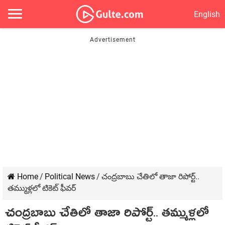
English
Home
/
Political News
/
చంద్ర‌బాబు చేతిలో తాజా రిపోర్ట్‌..
త‌మ్ముళ్ల‌లో టికెట్ ఫీవ‌ర్‌
చంద్ర‌బాబు చేతిలో తాజా రిపోర్ట్‌.. త‌మ్ముళ్ల‌లో