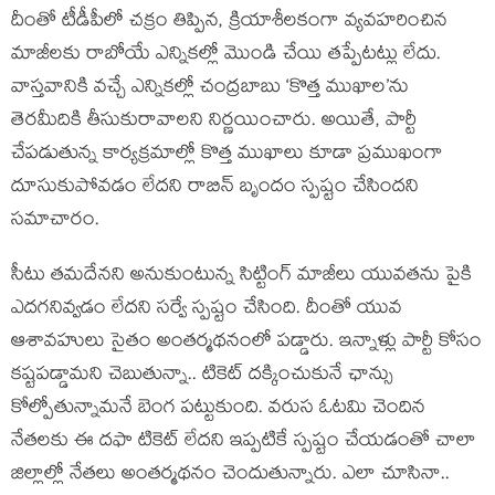
దీంతో టీడీపీలో చక్రం తిప్పిన, క్రియాశీలకంగా వ్యవహరించిన
మాజీలకు రాబోయే ఎన్నికల్లో మొండి చేయి తప్పేటట్లు లేదు.
వాస్త‌వానికి వ‌చ్చే ఎన్నిక‌ల్లో చంద్రబాబు ‘కొత్త ముఖాల’ను
తెర‌మీదికి తీసుకురావాల‌ని నిర్ణ‌యించారు. అయితే, పార్టీ
చేప‌డుతున్న కార్య‌క్ర‌మాల్లో కొత్త ముఖాలు కూడా ప్ర‌ముఖంగా
దూసుకుపోవ‌డం లేద‌ని రాబిన్ బృందం స్ప‌ష్టం చేసిందని
స‌మాచారం.
సీటు తమదేనని అనుకుంటున్న సిట్టింగ్‌ మాజీలు యువ‌త‌ను పైకి
ఎద‌గ‌నివ్వ‌డం లేద‌ని స‌ర్వే స్ప‌ష్టం చేసింది. దీంతో యువ‌
ఆశావహులు సైతం అంతర్మథనంలో పడ్డారు. ఇన్నాళ్లు పార్టీ కోసం
కష్టపడ్డామని చెబుతున్నా.. టికెట్ ద‌క్కించుకునే ఛాన్సు
కోల్పోతున్నామనే బెంగ పట్టుకుంది. వరుస ఓటమి చెందిన
నేతలకు ఈ దఫా టికెట్‌ లేదని ఇప్పటికే స్పష్టం చేయడంతో చాలా
జిల్లాల్లో నేత‌లు అంత‌ర్మ‌థ‌నం చెందుతున్నారు. ఎలా చూసినా..