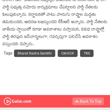
తెలంగాణలో టీఆర్ఎస్ సభ్యత్వం బీఆర్ఎస్ కు సరిపోదని, భారీగా
పార్టీ సభ్యత్వ నమోదు కార్యక్రమాలు చేపట్టాలని పార్టీ నేతలకు
పిలుపునిచ్చారు. కర్ణాటకతో పాటు పొరుగు రాష్ట్రాల మద్దతు
తమకుందని, ఆదరణ లభిస్తుందని కేసీఆర్ అన్నారు. పార్టీ నేతలకు
జాతీయ స్థాయిలో కూడా అవకాశాలు వస్తాయని, వివిధ రాష్ట్రాల్లో
పార్టీ తరఫున ఇన్‌చార్జులుగా, గవర్నర్లుగా పనిచేసే అవకాశం
వస్తుందని చెప్పారు..
Tags
Bharat Rastra Samithi
CM KCR
TRS
Back To Top