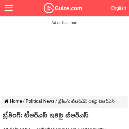
English
Home
/
Political News
/
బ్రేకింగ్: టీఆర్ఎస్ ఇకపై బీఆర్ఎస్
బ్రేకింగ్: టీఆర్ఎస్ ఇకపై బీఆర్ఎస్