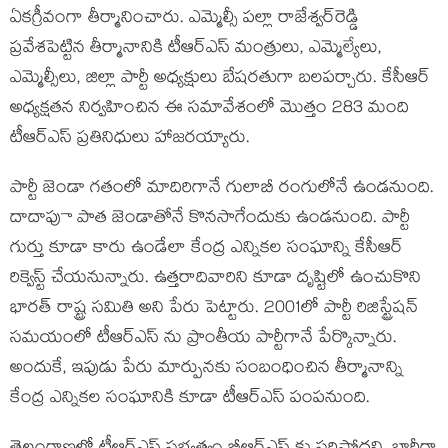
ఏకగ్రీవంగా తీర్మానించారు. ఎమ్మెల్సీ పల్లా రాజేశ్వర్‌రెడ్డి
ప్రవేశపెట్టిన తీర్మానానికి టీఆర్ఎస్ మంత్రులు, ఎమ్మెల్యేలు,
ఎమ్మెల్సీలు, జిల్లా పార్టీ అధ్యక్షులు బేషరతుగా బలపర్చారు. కేసీఆర్‌
అధ్యక్షతన నిర్వహించిన ఈ సమావేశంలో మొత్తం 283 మంది
టీఆర్ఎస్ ప్రతినిధులు హాజరయ్యారు.
పార్టీ జెండా గతంలో మాదిరిగానే గులాబీ రంగులోనే ఉండనుంది.
దాదాపుా పాత జెండాతోనే కొనసాగేందుకు ఉండనుంది. పార్టీ
గుర్తు కూడా కారు ఉండేలా కేంద్ర ఎన్నికల సంఘాన్ని కేసీఆర్
రిక్వెస్ట్ చేయనున్నారు. ఉత్తరాదివారిని కూడా దృష్టిలో ఉంచుకొని
భారత్ రాష్ట్ర సమితి అని పేరు పెట్టారు. 2001లో పార్టీ రిజిస్ట్రేషన్‌
సమయంలో టీఆర్ఎస్ ను ప్రాంతీయ పార్టీగానే పేర్కొన్నారు.
అందుకే, ఇపుడు పేరు మార్పునకు సంబంధించిన తీర్మానాన్ని
కేంద్ర ఎన్నికల సంఘానికి కూడా టీఆర్ఎస్ పంపనుంది.