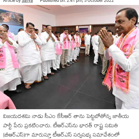
Article by
Satya
Published on: 2:41 pm, 5 October 2022
విజయదశమి నాడు సీఎం కేసీఆర్ తాను పెట్టబోతోన్న జాతీయ
పార్టీ పేరు ప్రకటించారు. టీఆర్ఎస్‌ను భారత్ రాష్ట్ర సమితి
(బీఆర్ఎస్‌)గా మారుస్తూ టీఆర్ఎస్ సర్వసభ్య సమావేశంలో