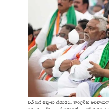
ప‌దే ప‌దే త‌ప్పులు చేయ‌డం.. కాంగ్రెస్‌కు అల‌వాట