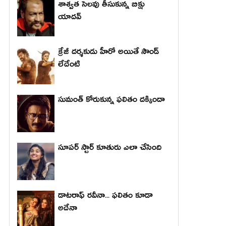
శాశ్వత సెలవు తీసుకున్న బిక్షు
యాదవ్
క్రేజీ దర్శకుడు హీరో అయితే సౌండ్
లేదేంటి
సుమంత్ కోరుకున్న ఫలితం దక్కిందా
సూపర్ స్టార్ కూతురు ఎలా చేసింది
డాటరాఫ్ రవీనా... ఫలితం కూడా
అదేనా