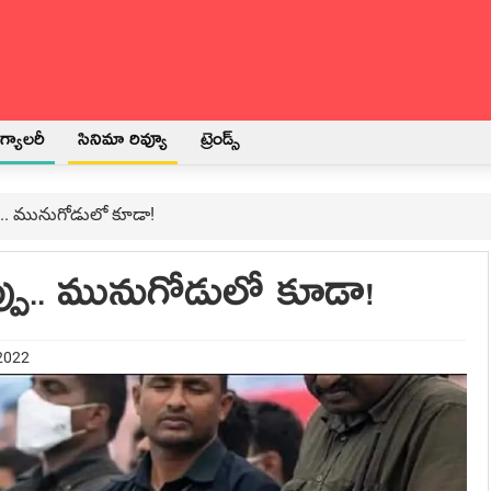
్యాలరీ
సినిమా రివ్యూ
ట్రెండ్స్
‌ప్పు.. మునుగోడులో కూడా!
త‌ప్పు.. మునుగోడులో కూడా!
 2022