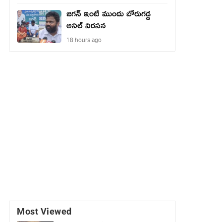
జగన్ ఇంటి ముందు బోరుగడ్డ
అనిల్ నిరసన
18 hours ago
Most Viewed