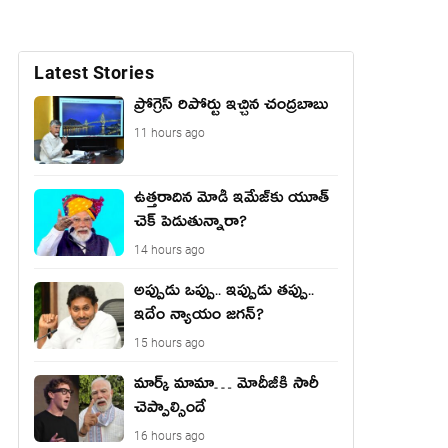
Latest Stories
ప్రోగ్రెస్ రిపోర్టు ఇచ్చిన చంద్ర‌బాబు
11 hours ago
ఉత్త‌రాదిన మోడీ ఇమేజ్‌కు యూత్
చెక్ పెడుతున్నారా?
14 hours ago
అప్పుడు ఒప్పు.. ఇప్పుడు తప్పు..
ఇదేం న్యాయం జగన్?
15 hours ago
మార్క్ మామా… మోదీజీకి సారీ
చెప్పాల్సిందే
16 hours ago