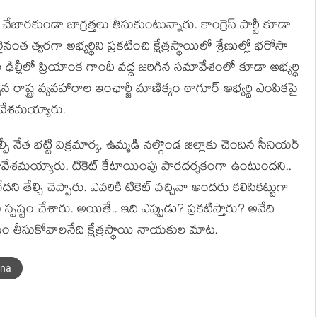
చేజారకుండా జాగ్రత్తలు తీసుకుంటున్నారు. కాంగ్రెస్ పార్టీ కూడా
త్వరగా అభ్యర్థిని ప్రకటించి క్షేత్రస్థాయిలో శ్రేణుల్లో భరోసా
ల ఢిల్లీలో ప్రియాంక గాంధీ వద్ద జరిగిన సమావేశంలో కూడా అభ్యర్థి
ిన రాష్ట్ర వ్యవహారాల ఇంఛార్జీ మాణిక్కం ఠాగూర్ అభ్యర్థి ఎంపికపై
మావేశమయ్యారు.
ల్పీ నేత భట్టి విక్రమార్క, ఉమ్మడి నల్గొండ జిల్లాకు చెందిన సీనియర్
వేశమయ్యారు. టికెట్ కేటాయింపు పారదర్శకంగా ఉంటుందని..
ేల్చి చెప్పారు. ఎవరికి టికెట్ వచ్చినా అందరు కలిసికట్టుగా
 స్పష్టం చేశారు. అయితే.. ఇది ఎప్పుడు? ప్ర‌క‌టిస్తారు? అనేది
ణ‌యం తీసుకోవాల‌నేది క్షేత్ర‌స్థాయి నాయ‌కుల మాట‌.
ana