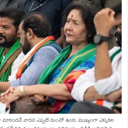
ుగా మారింద‌నే వాద‌న ఎప్ప‌టి నుంచో ఉంది. ముఖ్యంగా ఎన్నిక‌ల