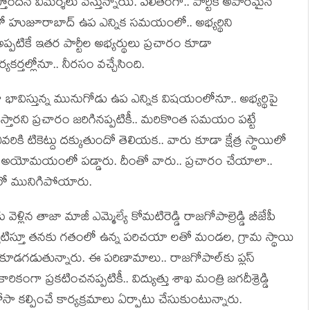
ోంద‌నే విమ‌ర్శ‌లు వ‌స్తున్నాయి. ప‌లితంగా.. పార్టీకి అపార‌మైన
తంలో హుజూరాబాద్ ఉప ఎన్నిక స‌మయంలో.. అభ్య‌ర్థిని
‌టికే ఇత‌ర పార్టీల అభ్య‌ర్థులు ప్ర‌చారం కూడా
‌క‌ర్త‌ల్లోనూ.. నీరసం వ‌చ్చేసింది.
‌కంగా భావిస్తున్న‌ మునుగోడు ఉప ఎన్నిక విష‌యంలోనూ.. అభ్యర్థిపై
టిస్తారని ప్రచారం జరిగినప్పటికీ.. మరికొంత సమయం పట్టే
ికి టికెట్దు దక్కుతుందో తెలియక.. వారు కూడా క్షేత్ర స్థాయిలో
లు అయోమయంలో పడ్డారు. దీంతో వారు.. ప్ర‌చారం చేయాలా..
చ‌ర్చలో మునిగిపోయారు.
ెళ్లిన తాజా మాజీ ఎమ్మెల్యే కోమటిరెడ్డి రాజగోపాల్రెడ్డి బీజేపీ
ో పర్యటిస్తూ తనకు గతంలో ఉన్న పరిచయా లతో మండల, గ్రామ స్థాయి
డగడుతున్నారు. ఈ ప‌రిణామాలు.. రాజ‌గోపాల్‌కు ప్ల‌స్
రికంగా ప్రకటించనప్పటికీ.. విద్యుత్తు శాఖ మంత్రి జగదీశ్రెడ్డి
సా కల్పించే కార్యక్రమాలు ఏర్పాటు చేసుకుంటున్నారు.