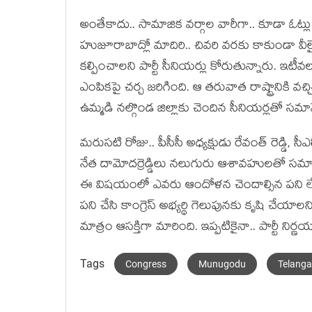
అంతేకాదు.. సామాజిక వ‌ర్గాల వారీగా.. కూడా ఓట్లు 
హుజూరాబాద్లో మాదిరి.. చివరి వరకు కాకుండా వీలైనంత 
కల్పించాలని పార్టీ సీనియ‌ర్లు కోరుతున్నారు. ఇటీవ
ఎంపికపై చర్చ జరిగింది. ఆ తరువాత రాష్ట్రానికి వచ్చ
ఉమ్మడి నల్గొండ జిల్లాకు చెందిన సీనియర్లతో స
మరుసటి రోజు.. పీసీసీ అధ్యక్షుడు రేవంత్ రెడ్డి, సీఎ
నేత దామోదర్రెడ్డిలు నలుగురు ఆశావహులతో సమా
ఈ విషయంలో ఎవరు ఆందోళన చెందాల్సిన పని లేదని త
పని చేసి కాంగ్రెస్ అభ్యర్థి గెలుపునకు కృషి చేయాలని
మాత్రం ఆస‌క్తిగా మారింది. ఇప్ప‌టికైనా.. పార్టీ నిర్
Tags
Congress
Munugodu
Telang