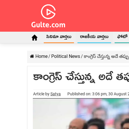
సినిమా వార్తలు
రాజకీయ వార్తలు
ఫోటో గ
Home
/
Political News
/
కాంగ్రెస్ చేస్తున్న అదే త
కాంగ్రెస్ చేస్తున్న అదే 
Article by
Satya
Published on: 3:06 pm, 30 August