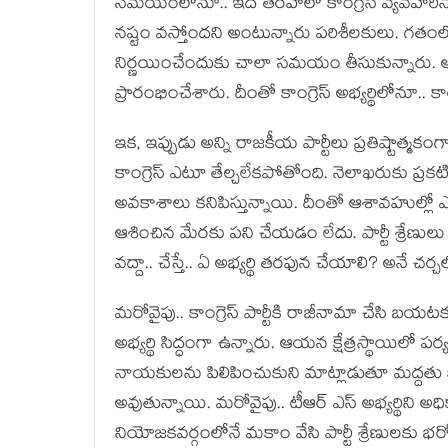
స‌మ‌యంలోనూ.. ఇదే త‌ర‌హాలో కాంగ్రెస్ వ్య‌వ‌హ‌రిస్త
న‌ష్టం వ‌స్తోంద‌ని అంటున్నారు ప‌రిశీల‌కులు. గ‌
నిర్ణ‌యించేందుకు చాలా స‌మ‌యం తీసుకున్నారు. అప్ప
ప్రారంభించేశారు. దీంతో కాంగ్రెస్ అభ్య‌ర్థిలోనూ.. కార్య
ఇక‌, ఇప్పుడు అన్ని రాజ‌కీయ పార్టీలు ప్ర‌తిష్టాత్మ
కాంగ్రెస్ ఎటూ తేల్చలేకపోతోంది. నెలాఖరుకు ప్రక
అవకాశాలు కనిపిస్తున్నాయి. దీంతో ఆశావహుల్లో ఎవర
ఆశించిన మేరకు పని చేయడం లేదు. పార్టీ శ్రేణు
వ‌ద్దా.. చేస్తే.. ఏ అభ్య‌ర్థి త‌ర‌ఫున చేయాలి? అనే 
మ‌రోవైపు.. కాంగ్రెస్ పార్టీకి రాజీనామా చేసి బయటకు వ
అభ్యర్థి సిద్ధంగా ఉన్నారు. ఆయన క్షేత్రస్థాయిల
నాయకులను పిలిపించుకుని మాట్లాడుతూ మద్దతు కూ
అవుతున్నాయి. మ‌రోవైపు.. టీఆర్ ఎస్ అభ్యర్థిని అధికా
నియోజకవర్గంలోనే మకాం వేసి పార్టీ శ్రేణులకు భరో