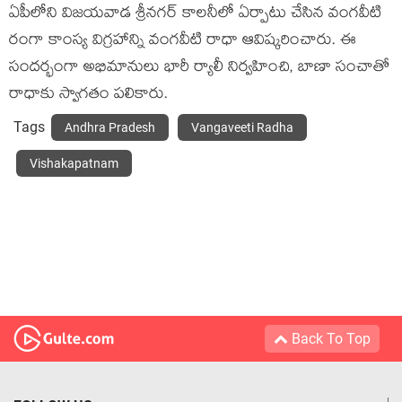
ఏపీలోని విజయవాడ శ్రీనగర్ కాలనీలో ఏర్పాటు చేసిన వంగవీటి
రంగా కాంస్య విగ్రహాన్ని వంగవీటి రాధా ఆవిష్కరించారు. ఈ
సందర్భంగా అభిమానులు భారీ ర్యాలీ నిర్వహించి, బాణా సంచాతో
రాధాకు స్వాగతం పలికారు.
Tags
Andhra Pradesh
Vangaveeti Radha
Vishakapatnam
Back To Top