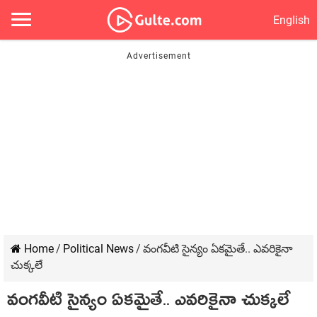
English
Home
/
Political News
/
వంగ‌వీటి సైన్యం ఏక‌మైతే.. ఎవ‌రికైనా
చుక్క‌లే
వంగ‌వీటి సైన్యం ఏక‌మైతే.. ఎవ‌రికైనా చుక్క‌లే