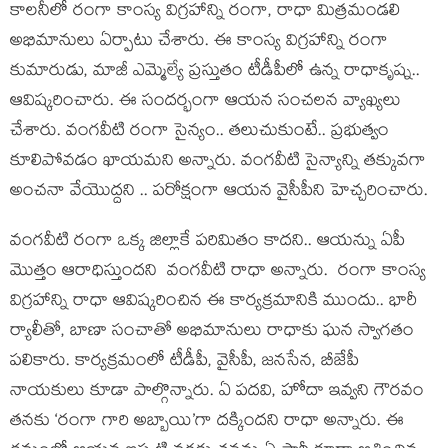
కాల‌నీలో రంగా కాంస్య విగ్రహాన్ని రంగా, రాధా మిత్ర‌మండ‌లి
అభిమానులు ఏర్పాటు చేశారు. ఈ కాంస్య విగ్ర‌హాన్ని రంగా
కుమారుడు, మాజీ ఎమ్మెల్యే ప్ర‌స్తుతం టీడీపీలో ఉన్న రాధాకృష్న‌..
ఆవిష్క‌రించారు. ఈ సంద‌ర్భంగా ఆయ‌న సంచ‌ల‌న వ్యాఖ్య‌లు
చేశారు. వంగ‌వీటి రంగా సైన్యం.. త‌లుచుకుంటే.. ప్ర‌భుత్వం
కూలిపోవ‌డం ఖాయ‌మ‌ని అన్నారు. వంగ‌వీటి సైన్యాన్ని త‌క్కువ‌గా
అంచ‌నా వేయొద్ద‌ని .. ప‌రోక్షంగా ఆయ‌న వైసీపీని హెచ్చ‌రించారు.
వంగవీటి రంగా ఒక్క జిల్లాకే పరిమితం కాదని.. ఆయన్ను ఏపీ
మొత్తం ఆరాధిస్తుందని వంగవీటి రాధా అన్నారు. రంగా కాంస్య
విగ్రహాన్ని రాధా ఆవిష్కరించిన ఈ కార్య‌క్ర‌మానికి ముందు.. భారీ
ర్యాలీతో, బాణా సంచాతో అభిమానులు రాధాకు ఘ‌న‌ స్వాగతం
పలికారు. కార్యక్రమంలో టీడీపీ, వైసీపీ, జనసేన, బీజేపీ
నాయకులు కూడా పాల్గొన్నారు. ఏ పదవి, హోదా ఇవ్వని గౌరవం
తనకు ‘రంగా గారి అబ్బాయి’గా దక్కిందని రాధా అన్నారు. ఈ