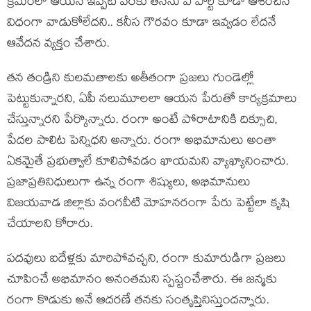
క్ర‌మంలో ఆయ‌న ఇప్ప‌టి వ‌ర‌కు త‌న‌ను ఏ పార్టీ కూడా ఆశించిన
విధంగా వాడుకోలేద‌ని.. క‌నీస గౌర‌వం కూడా ఇవ్వ‌డం లేదనే
ఆవేద‌న వ్య‌క్తం చేశారు.
తన తండ్రిని కులమతాలకు అతీతంగా ప్రజలు గుండెల్లో
పెట్టుకున్నారని, ఏపీ నలుమూలలా ఆయన పేరుతో కార్యక్రమాలు
చేస్తున్నారని పేర్కొన్నారు. రంగా అంటే పోరాటానికి దిక్సూచి,
పేదల పాలిట పెన్నిధని అన్నారు. రంగా అభిమానులు అంతా
ఏకమైతే ప్రభుత్వాలే కూలిపోవడం ఖాయమని వ్యాఖ్యానించారు.
ప్రజాప్రతినిధులుగా ఉన్న రంగా శిష్యులు, అభిమానులు
విజయవాడ జిల్లాకు వంగవీటి మోహనరంగా పేరు పెట్టేలా కృషి
చేయాలని కోరారు.
పదవులు ఐదేళ్లకు మారిపోవచ్చని, రంగా కుమారుడిగా ప్రజలు
చూపించే అభిమానం అనంతమని స్పష్టంచేశారు. ఈ జన్మకు
రంగా కొడుకు అనే ఆదరణే తనకు సంతృప్తినిస్తుందన్నారు.