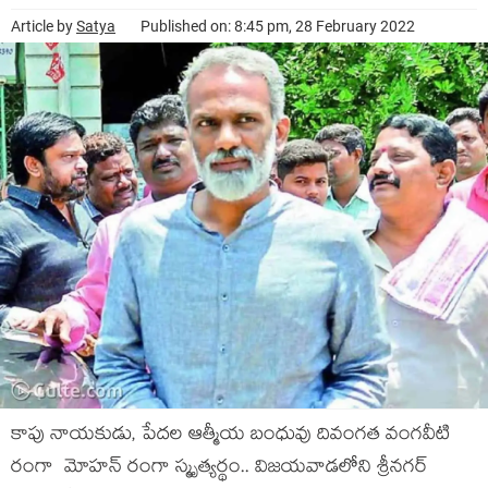
Article by
Satya
Published on: 8:45 pm, 28 February 2022
కాపు నాయ‌కుడు, పేద‌ల ఆత్మీయ బంధువు దివంగ‌త వంగ‌వీటి
రంగా మోహ‌న్ రంగా స్మృత్య‌ర్థం.. విజ‌య‌వాడ‌లోని శ్రీన‌గ‌ర్