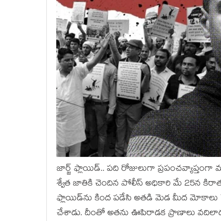
జార్జ్ ఫ్లాయిడ్.. పది రోజులుగా ప్రపంచవ్యాప్తంగా
శ్వేత జాతికి చెందిన పోలీస్ అధికారి మే 25న క
ఫ్లాయిడ్‌‌ను కింద పడేసి అతడి మెడ మీద మోకాలు ప
చేశాడు. దీంతో అతను ఊపిరాడక ప్రాణాలు వదిలా