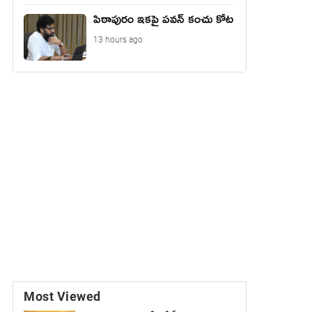
పిఠాపురం ఇకపై పవన్ కంచు కోట
13 hours ago
Most Viewed