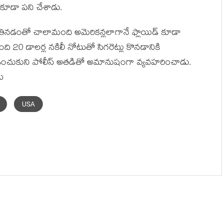
్‌గా కూడా పని చేశాడు.
తినడంతో చాలామంది అమెరికన్లలాగానే ఫ్లాయిడ్‌ కూడా
ింది 20 డాలర్ల నకిలీ నోటుతో సిగరెట్లు కొనడానికి
ిలో ఉంచుకుని పోలీస్ అతడితో అమానుషంగా వ్యవహరించాడు.
ు
USA