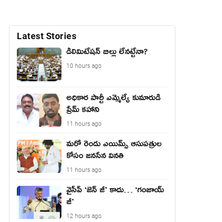
Latest Stories
డీలిమిటేషన్ బిల్లు లేన‌ట్టేనా?
10 hours ago
అధికార పార్టీ ఎమ్మెల్యే కుమారుడి
ప్రేమ్ కహాని
11 hours ago
మరో రెండు ఎయిమ్స్ ఆసుపత్రుల
కోసం జనసేన వినతి
11 hours ago
వైసీపీ ‘జెన్ జీ’ కాదు… ‘గంజాయ్
జీ’
12 hours ago