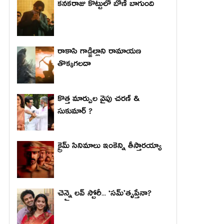
కనకరాజు కొట్టులో బోణీ బాగుంది
రాకాసి గాడ్జిల్లాని రామాయణ
తొక్కగలదా
కొత్త మార్పుల వైపు చరణ్ &
సుకుమార్ ?
క్రైమ్ సినిమాలు ఇంకెన్ని తీస్తారయ్యా
చెన్నై లవ్ స్టోరీ... ‘సమ్’తృప్తేనా?