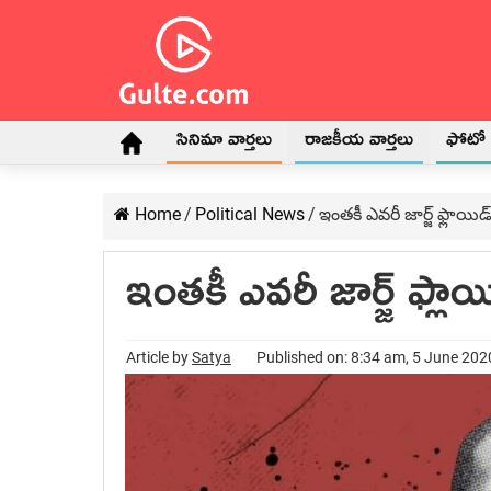
సినిమా వార్తలు
రాజకీయ వార్తలు
ఫోటో గ
Home
/
Political News
/
ఇంతకీ ఎవరీ జార్జ్ ఫ్లాయిడ
ఇంతకీ ఎవరీ జార్జ్ ఫ్లాయ
Article by
Satya
Published on: 8:34 am, 5 June 202