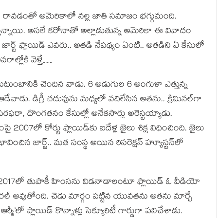
 రావడంతో అమెరికాలో నల్ల జాతి సమాజం భగ్గుమంది.
స్తున్నాయి. అసలే కరోనాతో అల్లాడుతున్న అమెరికా ఈ వివాదం
ర్జ్ ఫ్లాయిడ్ ఎవరు.. అతడి నేపథ్యం ఏంటి.. అతడిని ఏ కేసులో
వరాల్లోకి వెళ్తే…
ుటుంబానికి చెందిన వాడు. 6 అడుగుల 6 అంగుళా ఎత్తున్న
ఆడేవాడు. డిగ్రీ చదువును మధ్యలో వదిలేసిన అతను.. క్రిమినల్‌గా
‌ సరఫరా, దొంగతనం కేసుల్లో అనేకసార్లు అరెస్టయ్యాడు.
 2007లో కోర్టు ఫ్లాయిడ్‌కు ఐదేళ్ల జైలు శిక్ష విధించింది. జైలు
ిన జార్జ్‌.. మత సంస్థ అయిన రిసరెక్షన్‌ హ్యూస్టన్‌లో
్జ్.. 2017లో తుపాకీ హింసను విడనాడాలంటూ ఫ్లాయిడ్‌ ఓ వీడియో
రల్ అవుతోంది. చెడు మార్గం పట్టిన యువతను అతను మార్చే
ర్మీ’లో ప్లాయిడ్‌ కొన్నాళ్లు సెక్యూరిటీ గార్డుగా పనిచేశాడు.