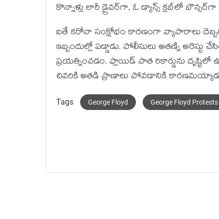
కొన్నాళ్లు లారీ డ్రైవర్‌గా, ఓ డ్యాన్స్‌ క్లబ్‌లో బౌన్సర
ఐతే కరోనా సంక్షోభం కారణంగా వ్యాపారాలు దెబ్బ
ఇబ్బందుల్లో పడ్డాడు. పోలీసులు అతణ్ని అరెస్టు చేస
ప్రయత్నించడం. ఫ్లాయిడ్ పాత రికార్డును దృష్ట
చివరికి అతడి ప్రాణాలు పోవడానికి కారణమయ్యాడ
Tags
George Floyd
George Floyd Protests