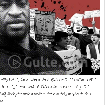
 మార్మోగుతున్న పేరిది. నల్ల జాతీయుడైన ఇతడి పట్ల అమెరికాలో ఓ
ిరాతకంగా వ్యవహరించాడు. ఓ కేసుకు సంబంధించి పట్టుబడిన
ెట్టి నొక్కుతూ ఐదు నిమిషాల పాటు అతణ్ని చిత్రవధకు గురి
డు.