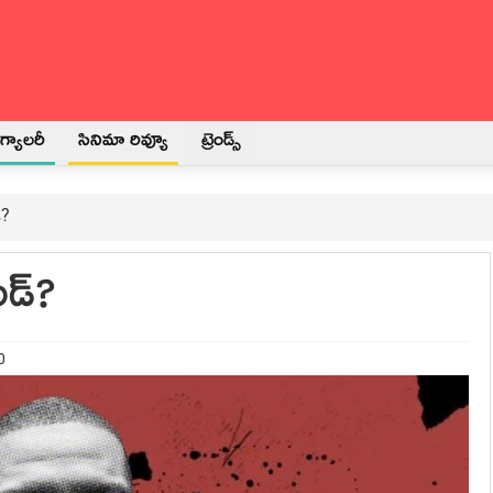
్యాలరీ
సినిమా రివ్యూ
ట్రెండ్స్
్?
ిడ్?
0