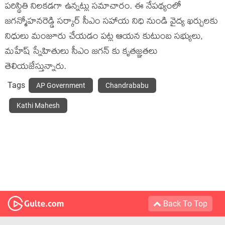
పరిస్థితి నిలకడగా ఉన్నట్లు సమాచారం. ఈ నేపథ్యంలో
జగన్మోహనరెడ్డి సర్కార్ సీఎం సహాయ నిధి నుండి వైద్య ఖర్చులకు
నిధులు మంజూరు చేయడం పట్ల ఆయన కుటుంబ సభ్యులు,
మహేష్ స్నేహితులు సీఎం జగన్ కు కృతజ్ఞతలు
తెలియజేస్తున్నారు.
Tags
AP Government
Chandrababu
Kathi Mahesh
Back To Top