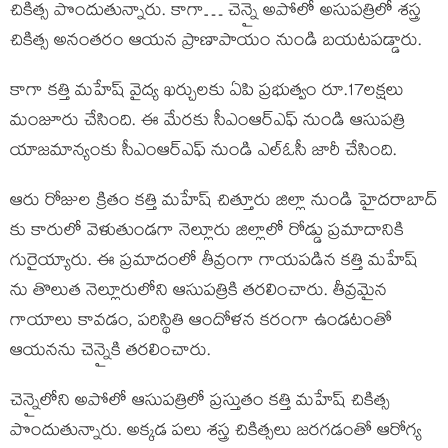
చికిత్స పొందుతున్నారు. కాగా… చెన్నై అపోలో అసుపత్రిలో శస్త్ర
చికిత్స అనంతరం ఆయన ప్రాణాపాయం నుండి బయటపడ్డారు.
కాగా కత్తి మహేష్ వైద్య ఖర్చులకు ఏపి ప్రభుత్వం రూ.17లక్షలు
మంజూరు చేసింది. ఈ మేరకు సీఎంఆర్ఎఫ్ నుండి ఆసుపత్రి
యాజమాన్యంకు సీఎంఆర్ఎఫ్ నుండి ఎల్ఓసీ జారీ చేసింది.
ఆరు రోజుల క్రితం కత్తి మహేష్ చిత్తూరు జిల్లా నుండి హైదరాబాద్
కు కారులో వెళుతుండగా నెల్లూరు జిల్లాలో రోడ్డు ప్రమాదానికి
గురైయ్యారు. ఈ ప్రమాదంలో తీవ్రంగా గాయపడిన కత్తి మహేష్
ను తొలుత నెల్లూరులోని ఆసుపత్రికి తరలించారు. తీవ్రమైన
గాయాలు కావడం, పరిస్థితి ఆందోళన కరంగా ఉండటంతో
ఆయనను చెన్నైకి తరలించారు.
చెన్నైలోని అపోలో ఆసుపత్రిలో ప్రస్తుతం కత్తి మహేష్ చికిత్స
పొందుతున్నారు. అక్కడ పలు శస్త్ర చికిత్సలు జరగడంతో ఆరోగ్య