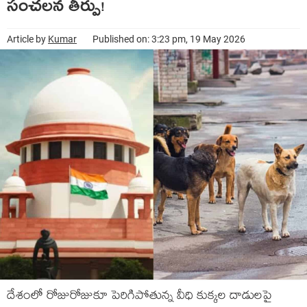
సంచలన తీర్పు!
Article by
Kumar
Published on: 3:23 pm, 19 May 2026
దేశంలో రోజురోజుకూ పెరిగిపోతున్న వీధి కుక్కల దాడులపై