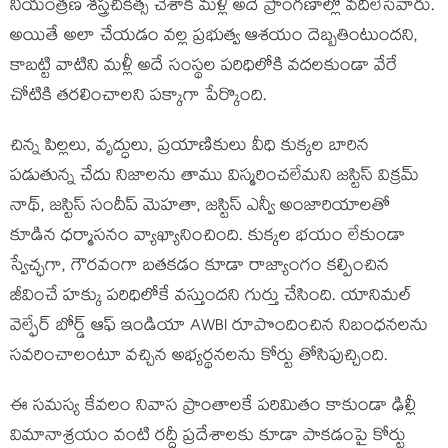
నియంత్రణ శస్త్రచికిత్స చేశాక మళ్లీ అదే ప్రాంగణాల్లో వదిలేసేవారు.
అయితే అలా చేయడం వల్ల ప్రభుత్వ ఆశయం దెబ్బతింటుందని,
కాబట్టి వాటిని మళ్లీ అదే సంస్థల పరిధిలోకి వదలకుండా వేరే
చోటికి తరలించాలని పక్కాగా పేర్కొంది.
చిన్న పిల్లలు, వృద్ధులు, ప్రయాణికులు వీధి కుక్కల బారిన
పడుతున్న చేదు నిజాలను తాము విస్మరించలేమని జస్టిస్ విక్రమ్
నాథ్, జస్టిస్ సందీప్ మెహతా, జస్టిస్ ఎన్వీ అంజారియాలతో
కూడిన ధర్మాసనం వ్యాఖ్యానించింది. కుక్కల భయం లేకుండా
స్వేచ్ఛగా, గౌరవంగా బతకడం కూడా రాజ్యాంగం కల్పించిన
జీవించే హక్కు పరిధిలోకే వస్తుందని గుర్తు చేసింది. యానిమల్
వెల్ఫేర్ బోర్డ్ ఆఫ్ ఇండియా AWBI రూపొందించిన నిబంధనలను
సవరించాలంటూ వచ్చిన అభ్యర్థనలను కోర్టు తోసిపుచ్చింది.
ఈ సమస్య కేవలం నివాస ప్రాంతాలకే పరిమితం కాకుండా ఢిల్లీ
విమానాశ్రయం వంటి రద్దీ ప్రదేశాలకు కూడా పాకడంపై కోర్టు