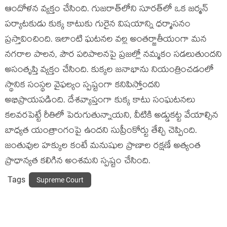
ఆందోళన వ్యక్తం చేసింది. గుజరాత్‌లోని సూరత్‌లో ఒక జర్మన్
పర్యాటకుడు కుక్క కాటుకు గురైన విషయాన్ని ధర్మాసనం
ప్రస్తావించింది. ఇలాంటి ఘటనల వల్ల అంతర్జాతీయంగా మన
నగరాల పాలన, పౌర పరిపాలనపై ప్రజల్లో నమ్మకం సడలుతుందని
అసంతృప్తి వ్యక్తం చేసింది. కుక్కల జనాభాను నియంత్రించడంలో
స్థానిక సంస్థల వైఫల్యం స్పష్టంగా కనిపిస్తోందని
అభిప్రాయపడింది. దేశవ్యాప్తంగా కుక్క కాటు సంఘటనలు
కలవరపెట్టే రీతిలో పెరుగుతున్నాయని, వీటికి అడ్డుకట్ట వేయాల్సిన
బాధ్యత యంత్రాంగంపై ఉందని సుప్రీంకోర్టు తేల్చి చెప్పింది.
జంతువుల హక్కుల కంటే మనుషుల ప్రాణాల రక్షణే అత్యంత
ప్రాధాన్యత కలిగిన అంశమని స్పష్టం చేసింది.
Tags
Supreme Court