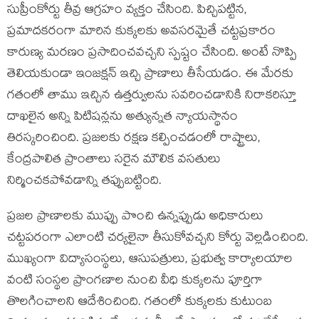
సుప్రీంకోర్టు తీవ్ర ఆగ్రహం వ్యక్తం చేసింది. పిచ్చిపట్టిన,
ప్రమాదకరంగా మారిన కుక్కలకు అవసరమైతే చట్టప్రకారం
కారుణ్య మరణం ప్రసాదించవచ్చని స్పష్టం చేసింది. అంటే నొప్పి
తెలియకుండా ఇంజక్షన్ ఇచ్చి ప్రాణాలు తీసేయడం. ఈ మేరకు
గతంలో తాము ఇచ్చిన ఉత్తర్వులను సవరించడానికి నిరాకరిస్తూ
దాఖలైన అన్ని పిటిషన్లను అత్యున్నత న్యాయస్థానం
తిరస్కరించింది. ప్రజలకు రక్షణ కల్పించడంలో రాష్ట్రాలు,
కేంద్రపాలిత ప్రాంతాలు సరైన మౌలిక వసతులు
నిర్మించకపోవడాన్ని తప్పుబట్టింది.
ప్రజల ప్రాణాలకు ముప్పు పొంచి ఉన్నప్పుడు అధికారులు
చట్టపరంగా ఎలాంటి చర్యలైనా తీసుకోవచ్చని కోర్టు వెల్లడించింది.
ముఖ్యంగా విద్యాసంస్థలు, ఆసుపత్రులు, ప్రభుత్వ కార్యాలయాల
వంటి సంస్థల ప్రాంగణాల నుంచి వీధి కుక్కలను పూర్తిగా
తొలగించాలని ఆదేశించింది. గతంలో కుక్కలకు కుటుంబ