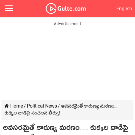
English
Home
/
Political News
/
అవసరమైతే కారుణ్య మరణం…
కుక్కల దాడిపై సంచలన తీర్పు!
అవసరమైతే కారుణ్య మరణం… కుక్కల దాడిపై