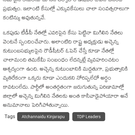
నమోదైన కేసులను చూసిన తర్వాతే రౌడీషీటర్ ఓపెన్ చేసింది
ప్రభుత్వం. ఇలాంటి కేసుల్లో ఎక్కువకేసులు చాలా సంవత్సరాలుగా
కంటిన్యు అవుతున్నవే.
ఒకపుడు టీడీపీ నేతల్లో ఎవరిపైన కేసు పెట్టినా మిగిలిన నేతలు
వెంటనే స్పందించేవారు. అలాంటిది రాష్ట్ర అధ్యక్షుడు అచ్చెన్న
కుటుంబసభ్యులపైన రౌడీషీటర్ ఓపెన్ చేస్తే కూడా నేతల్లో
చాలామంది తమకేమీ సంబంధం లేదన్నట్లే వ్యవహరించటం
ఆశ్చర్యంగా ఉంది. అచ్చెన్న కుటుంబానికి మద్దతుగా, ప్రభుత్వానికి
వ్యతిరేకంగా ఒక్కరు కూడా ఎందుకని నోరిప్పలేదో అర్ధం
కావటంలేదు. పార్టీలో అంతర్గతంగా జరుగుతున్న పరిణామాల్లో
జిల్లాలో అచ్చెన్న మిగిలిన నేతలకు అంత కానీవాడైపోయారా అనే
అనుమానాలు పెరిగిపోతున్నాయి.
Tags
Atchannaidu Kinjarapu
TDP Leaders