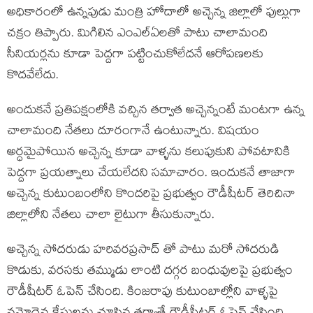
అధికారంలో ఉన్నపుడు మంత్రి హోదాలో అచ్చెన్న జిల్లాలో ఫుల్లుగా
చక్రం తిప్పారు. మిగిలిన ఎంఎల్ఏలతో పాటు చాలామంది
సీనియర్లను కూడా పెద్దగా పట్టించుకోలేదనే ఆరోపణలకు
కొదవేలేదు.
అందుకనే ప్రతిపక్షంలోకి వచ్చిన తర్వాత అచ్చెన్నంటే మంటగా ఉన్న
చాలామంది నేతలు దూరంగానే ఉంటున్నారు. విషయం
అర్ధమైపోయిన అచ్చెన్న కూడా వాళ్ళను కలుపుకుని పోవటానికి
పెద్దగా ప్రయత్నాలు చేయలేదని సమాచారం. ఇందుకనే తాజాగా
అచ్చెన్న కుటుంబంలోని కొందరిపై ప్రభుత్వం రౌడీషీటర్ తెరిచినా
జిల్లాలోని నేతలు చాలా లైటుగా తీసుకున్నారు.
అచ్చెన్న సోదరుడు హరివరప్రసాద్ తో పాటు మరో సోదరుడి
కొడుకు, వరసకు తమ్ముడు లాంటి దగ్గర బంధువులపై ప్రభుత్వం
రౌడీషీటర్ ఓపెన్ చేసింది. కింజరాపు కుటుంబాల్లోని వాళ్ళపై