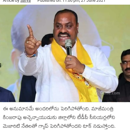
Article by
Satya
Published on: 11:00 pm, 27 June 2021
ఈ అనుమానమే అందరిలోను పెరిగిపోతోంది. మాజీమంత్రి
కింజరాపు అచ్చెన్నాయుడుకు జిల్లాలోని టీడీపీ సీనియర్లలోని
మెజారిటి నేతలతో గ్యాప్ పెరిగిపోతోందని టాక్ నడుస్తోంది.