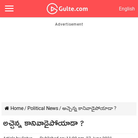
English
Home
/
Political News
/
అచ్చెన్న కానివాడైపోయాడా ?
అచ్చెన్న కానివాడైపోయాడా ?