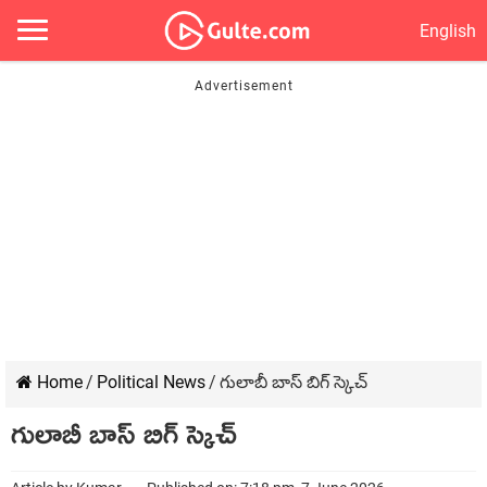
English
Home
/
Political News
/
గులాబీ బాస్ బిగ్ స్కెచ్
గులాబీ బాస్ బిగ్ స్కెచ్