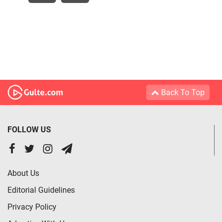
Back To Top
FOLLOW US
About Us
Editorial Guidelines
Privacy Policy