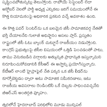
సృష్టించబోతున్నట్లు తెలుస్తోంది. రాబోయే సెప్టెంబర్ లేదా
అక్టోబర్ నెలలో పార్టీ అధ్యక్ష ఎన్నికలు జరిగే సమయంలోనే ఈ
కొత్త నియామకంపై అధికారిక ప్రకటన వచ్చే అవకాశం ఉంది.
ఈ కొత్త పవర్‌ సెంటర్‌ను ఒక బలమైన బీసీ సామాజికవర్గ నేతతో
భర్తీ చేయాలనేది గులాబీ అధిష్టానం అసలు ప్లాన్. ప్రస్తుతం
రాష్ట్రంలో బీసీ ఓటు బ్యాంక్ చుట్టూనే రాజకీయం నడుస్తోంది.
కాంగ్రెస్ ప్రభుత్వంపై బీసీల విషయంలో ఒత్తిడి పెంచడంతో పాటు,
తాము వెనుకబడిన వర్గాలకు అత్యున్నత ప్రాధాన్యత ఇస్తున్నామని
నిరూపించుకోవడానికి కేసీఆర్ ఈ అస్త్రాన్ని ప్రయోగిస్తున్నారు.
కేటీఆర్ లాంటి హైప్రొఫైల్ నేత పక్కన ఒక బీసీ లీడర్‌ను
కూర్చోబెట్టడం ద్వారా అటు సామాజిక సమీకరణాలు, ఇటు
రాజకీయ అవసరాలు రెండింటినీ ఒకే దెబ్బకు సాధించవచ్చనేది
బీఆర్‌ఎస్ అంతర్గత వ్యూహం.
త్వరలోనే హైదరాబాద్ పరిధిలోని మూడు మున్సిపల్