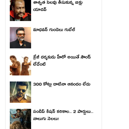
శాశ్వత సెలవు తీసుకున్న బిక్షు
యాదవ్
మాధ‌వ‌న్ గుండెలు గుబేల్‌
క్రేజీ దర్శకుడు హీరో అయితే సౌండ్
లేదేంటి
300 కోట్లు దాటినా ఆనందం లేదు
సందీప్ కిషన్ కరికాల... 2 పార్టులు...
నాలుగు నెలలు!