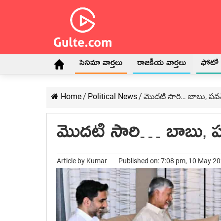
సినిమా వార్తలు
రాజకీయ వార్తలు
ఫోటో గ
Home
/
Political News
/
మొదటి సారి… బాబు, పవన్
మొదటి సారి… బాబు, పవ
Article by
Kumar
Published on: 7:08 pm, 10 May 2