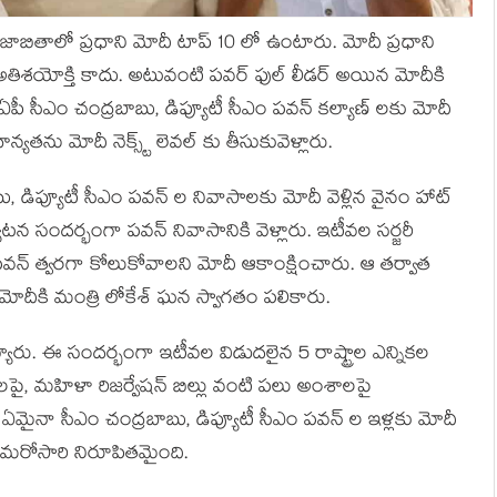
ాబితాలో ప్రధాని మోదీ టాప్ 10 లో ఉంటారు. మోదీ ప్రధాని
 అతిశయోక్తి కాదు. అటువంటి పవర్ ఫుల్ లీడర్ అయిన మోదీకి
పీ సీఎం చంద్రబాబు, డిప్యూటీ సీఎం పవన్ కల్యాణ్ లకు మోదీ
న్యతను మోదీ నెక్స్ట్ లెవల్ కు తీసుకువెళ్లారు.
 డిప్యూటీ సీఎం పవన్ ల నివాసాలకు మోదీ వెళ్లిన వైనం హాట్
యటన సందర్భంగా పవన్ నివాసానికి వెళ్లారు. ఇటీవల సర్జరీ
వన్ త్వరగా కోలుకోవాలని మోదీ ఆకాంక్షించారు. ఆ తర్వాత
 మోదీకి మంత్రి లోకేశ్ ఘన స్వాగతం పలికారు.
రు. ఈ సందర్భంగా ఇటీవల విడుదలైన 5 రాష్ట్రాల ఎన్నికల
, మహిళా రిజర్వేషన్ బిల్లు వంటి పలు అంశాలపై
ది ఏమైనా సీఎం చంద్రబాబు, డిప్యూటీ సీఎం పవన్ ల ఇళ్లకు మోదీ
రో మరోసారి నిరూపితమైంది.