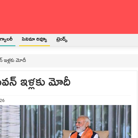
్యాలరీ
సినిమా రివ్యూ
ట్రెండ్స్
 ఇళ్లకు మోదీ
న్ ఇళ్లకు మోదీ
026