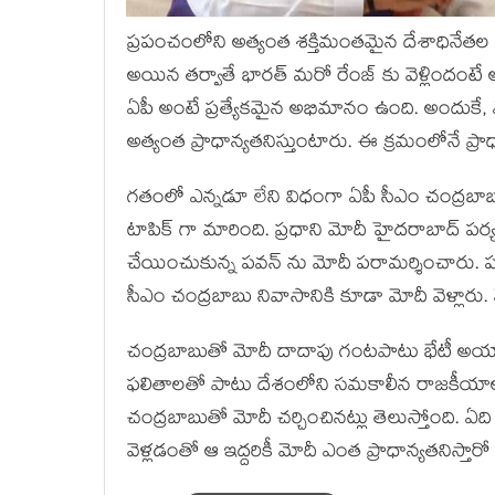
ప్రపంచంలోని అత్యంత శక్తిమంతమైన దేశాధినేతల జ
అయిన తర్వాతే భారత్ మరో రేంజ్ కు వెళ్లిందంటే
ఏపీ అంటే ప్రత్యేకమైన అభిమానం ఉంది. అందుకే, ఏ
అత్యంత ప్రాధాన్యతనిస్తుంటారు. ఈ క్రమంలోనే ప్రాధా
గతంలో ఎన్నడూ లేని విధంగా ఏపీ సీఎం చంద్రబాబు,
టాపిక్ గా మారింది. ప్రధాని మోదీ హైదరాబాద్ పర్
చేయించుకున్న పవన్ ను మోదీ పరామర్శించారు. ప
సీఎం చంద్రబాబు నివాసానికి కూడా మోదీ వెళ్లారు.
చంద్రబాబుతో మోదీ దాదాపు గంటపాటు భేటీ అయ్యా
ఫలితాలతో పాటు దేశంలోని సమకాలీన రాజకీయాలపై
చంద్రబాబుతో మోదీ చర్చించినట్లు తెలుస్తోంది. ఏ
వెళ్లడంతో ఆ ఇద్దరికీ మోదీ ఎంత ప్రాధాన్యతనిస్తా