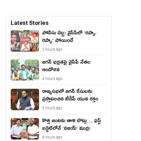
Latest Stories
పోలీసు దెబ్బ: వైసీపీలో `ర‌ప్పా-
ర‌ప్పా` పోయిందే
2 hours ago
జ‌గ‌న్ భద్రతపై వైసీపీ నేతల
ఆందోళన
4 hours ago
రాజ్యసభలో జగన్ కేసులను
ప్రస్తావించిన టీడీపీ యువ రక్తం
5 hours ago
కొత్త జంట‌కు తాళి బొట్లు… ఫ‌స్ట్
బ‌డ్జెట్‌లోనే `విజ‌య్` ముద్ర‌!
8 hours ago