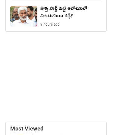
కొత్త పార్టీ పెట్టే ఆలోచనలో
విజయసాయి రెడ్డి?
9 hours ago
Most Viewed