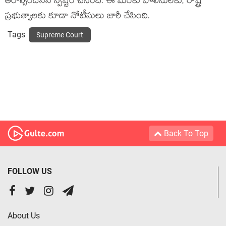
తీరాల్సిందేన‌ని స్ప‌ష్టం చేసింది. ఈ మేర‌కు పోలీసులకు, రాష్ట్ర
ప్ర‌భుత్వాల‌కు కూడా నోటీసులు జారీ చేసింది.
Tags
Supreme Court
Back To Top
FOLLOW US
About Us