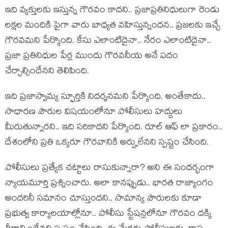
ఇది వ్య‌క్తుల‌కు ఇస్తున్న గౌర‌వం కాద‌ని.. ప్ర‌జాప్ర‌తినిధులుగా రెండు
ల‌క్ష‌ల మందికి పైగా వారు బాధ్య‌త వ‌హిస్తున్నంద‌న‌.. ప్ర‌జ‌ల‌కు ఇచ్చే
గౌర‌వ‌మ‌ని పేర్కొంది. కేసు ఎలాంటిదైనా.. నేరం ఎలాంటిదైనా..
ప్ర‌జా ప్ర‌తినిధుల పేర్ల ముందు గౌర‌వ‌నీయ అనే ప‌దం
చేర్చాల్సిందేన‌ని తెలిపింది.
ఇది ప్ర‌జాస్వామ్య స్ఫూర్తికి నిద‌ర్శ‌న‌మ‌ని పేర్కొంది. అంతేకాదు..
సాధార‌ణ పౌరుల విష‌యంలోనూ పోలీసులు హ‌ద్దులు
మీరుతున్నార‌ని.. ఇది స‌రికాద‌ని పేర్కొంది. రూల్ ఆఫ్ లా ప్ర‌కారం..
దేశంలోని ప్ర‌తి ఒక్క‌రూ గౌర‌వానికి అర్హులేన‌ని స్ప‌ష్టం చేసింది.
పోలీసులు ప్ర‌త్యేక చ‌ట్టాలు రాసుకున్నారా? అని ఈ సంద‌ర్భంగా
న్యాయ‌మూర్తి ప్ర‌శ్నించారు. అలా కాన‌ప్పుడు.. భార‌త రాజ్యాంగం
అంద‌రినీ స‌మానం చూస్తుంద‌ని.. సామాన్య పౌరుల‌కు కూడా
ప్ర‌భుత్వ కార్యాల‌యాల్లోనూ.. పోలీసు స్టేష‌న్ల‌లోనూ గౌర‌వం ద‌క్కి