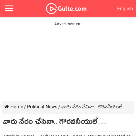
English
Home
/
Political News
/
వారు నేరం చేసినా.. గౌర‌వ‌నీయులే…
వారు నేరం చేసినా.. గౌర‌వ‌నీయులే…