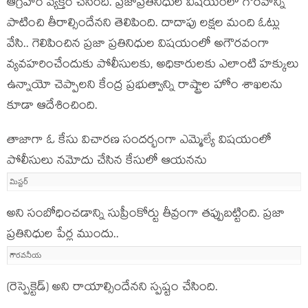
ఆగ్ర‌హం వ్య‌క్తం చేసింది. ప్ర‌జాప్ర‌తినిధుల విష‌యంలో గౌర‌వాన్ని
పాటించి తీరాల్సిందేన‌ని తెలిపింది. దాదాపు ల‌క్ష‌ల మంది ఓట్లు
వేసి.. గెలిపించిన ప్ర‌జా ప్ర‌తినిధుల విష‌యంలో అగౌర‌వంగా
వ్య‌వ‌హ‌రించేందుకు పోలీసుల‌కు, అధికారుల‌కు ఎలాంటి హ‌క్కులు
ఉన్నాయో చెప్పాల‌ని కేంద్ర ప్ర‌భుత్వాన్ని రాష్ట్రాల హోం శాఖ‌ల‌ను
కూడా ఆదేశించింది.
తాజాగా ఓ కేసు విచార‌ణ సంద‌ర్భంగా ఎమ్మెల్యే విష‌యంలో
పోలీసులు న‌మోదు చేసిన కేసులో ఆయ‌న‌ను
మిస్ట‌ర్‌
అని సంబోధించ‌డాన్ని సుప్రీంకోర్టు తీవ్రంగా త‌ప్పుబ‌ట్టింది. ప్ర‌జా
ప్ర‌తినిధుల పేర్ల ముందు..
గౌర‌వ‌నీయ‌
(రెస్పెక్టెడ్‌) అని రాయాల్సిందేన‌ని స్ప‌ష్టం చేసింది.