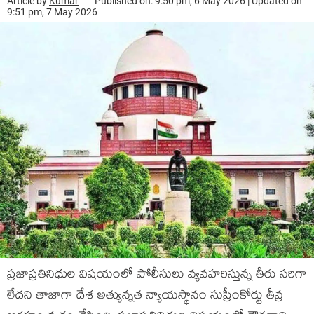
Article by
Kumar
Published on: 9:50 pm, 6 May 2026 | Updated on
9:51 pm, 7 May 2026
ప్ర‌జాప్ర‌తినిధుల విష‌యంలో పోలీసులు వ్య‌వ‌హ‌రిస్తున్న తీరు స‌రిగా
లేద‌ని తాజాగా దేశ అత్యున్న‌త న్యాయ‌స్థానం సుప్రీంకోర్టు తీవ్ర