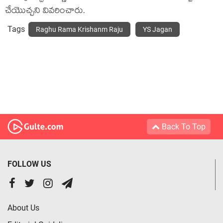
చేయొచ్చ‌ని వివ‌రించారు.
Tags
Raghu Rama Krishanm Raju
YS Jagan
Back To Top
FOLLOW US
About Us