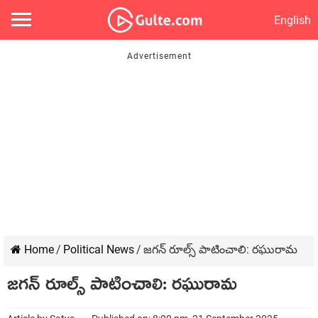
English
Home
/
Political News
/
జ‌గ‌న్ రూల్స్ పాటించాలి: ర‌ఘురామ‌
జ‌గ‌న్ రూల్స్ పాటించాలి: ర‌ఘురామ‌