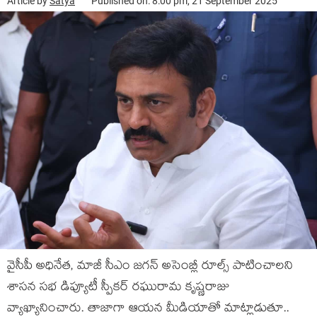
Article by
Satya
Published on: 8:00 pm, 21 September 2025
వైసీపీ అధినేత, మాజీ సీఎం జ‌గ‌న్ అసెంబ్లీ రూల్స్ పాటించాల‌ని
శాస‌న స‌భ డిప్యూటీ స్పీక‌ర్ ర‌ఘురామ కృష్ణ‌రాజు
వ్యాఖ్యానించారు. తాజాగా ఆయ‌న మీడియాతో మాట్లాడుతూ..