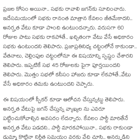
ప్ర‌జ‌ల కోసం అయినా.. స‌భ‌కు రావాలి జ‌గ‌న్‌కు సూచించారు.
ఇదేస‌మ‌యంలో స‌భ‌కు రానంత మాత్రాన కేవ‌లం జీత‌మేకాద‌ని..
అన‌ర్హ‌త వేటు కూడా పొంచి ఉంటుంద‌న్నారు. వ‌రుస‌గా 60
రోజుల పాటు స‌భ‌కు రాక‌పోతే.. ఖ‌చ్చితంగా వేటు వేసే అధికారం
స‌భ‌కు ఉంటుంద‌ని తెలిపారు. ప్ర‌జాప్ర‌తినిధ్య చ‌ట్టంలోనే కాకుండా..
వేత‌నాలు, చెల్లింపుల చ‌ట్టంలోనూ ఈ విష‌యాన్ని స్ప‌ష్టం చేశార‌ని
తెలిపారు. ఇప్ప‌టికే స‌భ 45 రోజుల‌కు పైగా పూర్త‌యింద‌ని
తెలిపారు. మొత్తం స‌భ‌లో క‌నీసం హాజ‌రు కూడా లేక‌పోతే..వేటు
వేసే అధికారం త‌మ‌కు ఉంటుంద‌ని చెప్పారు.
ఈ విష‌యంలో స్పీక‌ర్ కూడా ఆలోచ‌న చేస్తున్న‌ట్టు తెలిపారు.
అన‌ర్హ‌త వేటుపై జ‌గ‌న్ చేస్తున్న వ్యాఖ్య‌ల ను ఎవ‌రూ
ప‌ట్టించుకోవాల్సిన అవ‌స‌రం లేద‌న్నారు. కేవ‌లం పార్టీ మారితేనే
అన‌ర్హ‌త వేటు ప‌డ‌ద‌ని.. పార్టీ మార‌క‌పోయినా.. స‌భ‌కు రాకుండా
డుమ్మా కొట్టినా నిర్ణీత స‌మ‌యం వ‌ర‌కు వేచి చూసి.. అనర్హుడిని