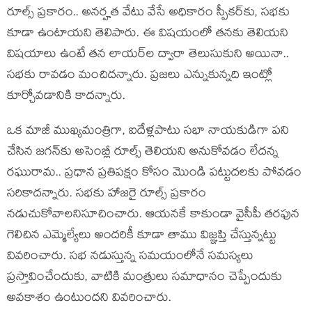
రూల్స్ ప్ర‌కారం.. అన‌ర్హ‌త వేటు వేసే అధికారం స్పీక‌ర్‌కు, స‌భ‌కు
కూడా ఉంటాయ‌ని తెలిపారు. ఈ విష‌యంలో త‌న‌కు తెలియ‌ని
విష‌యాలు ఉంటే త‌న లాయ‌ర్‌ల ద్వారా తెలుసుకుని అయినా..
స‌భ‌కు రావ‌డం మంచిద‌న్నారు. ప్ర‌జ‌లు ఎన్నుకున్న‌ది ఇంట్లో
కూర్చోవ‌డానికి కాద‌న్నారు.
ఒక మాజీ ముఖ్య‌మంత్రిగా, ఐదేళ్ల‌పాటు స‌భా నాయ‌కుడిగా ప‌ని
చేసిన జ‌గ‌న్‌కు అసెంబ్లీ రూల్స్ తెలియ‌ని అనుకోవ‌డం లేద‌న్న
ర‌ఘురామ‌.. ప్ర‌ధాన ప్ర‌తిప‌క్షం కోసం మొండి ప‌ట్టుద‌ల‌కు పోవ‌డం
స‌రికాద‌న్నారు. స‌భ‌కు హాజ‌రై రూల్స్ ప్ర‌కారం
న‌డుచుకోవాల‌నిసూచించారు. ఆయ‌న‌కే కాకుండా వైసీపీ త‌ర‌ఫున
గెలిచిన ఎమ్మెల్యేలు అంద‌రికీ కూడా తాము విజ్ఞ‌ప్తి చేస్తున్న‌ట్టు
వివ‌రించారు. స‌భ న‌డుస్తున్న స‌మయంలోనే స‌మ‌స్య‌లు
ప్ర‌స్తావించేందుకు, వాటికి మంత్రులు స‌మాధానం చెప్పేందుకు
అవ‌కాశం ఉంటుంద‌ని వివ‌రించారు.