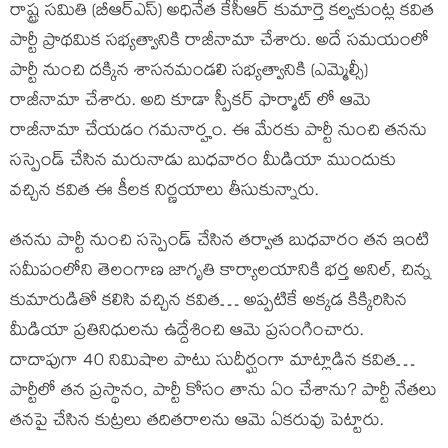
రాష్ట్ర సమితి (బీఆర్ఎస్) అధినేత కేసీఆర్ కుమార్తె కల్వకుంట్ల కవిత
పార్టీ ప్రాథమిక సభ్యత్వానికి రాజీనామా చేశారు. అదే సమయంలో
పార్టీ నుంచి దక్కిన శాసనమండలి సభ్యత్వానికి (ఎమ్మెల్సీ)
రాజీనామా చేశారు. అది కూడా స్పీకర్ ఫార్మాట్ లో ఆమె
రాజీనామా చేయడం గమనార్హం. ఈ మేరకు పార్టీ నుంచి తనను
సస్పెండ్ చేసిన మరునాడు బుధవారం మీడియా ముందుకు
వచ్చిన కవిత ఈ కీలక నిర్ణయాలు తీసుకున్నారు.
తనను పార్టీ నుంచి సస్పెండ్ చేసిన తర్వాత బుధవారం తన ఇంటి
సమీపంలోని తెలంగాణ జాగృతి కార్యాలయానికి భర్త అనిల్, చిన్న
కుమారుడితో కలిసి వచ్చిన కవిత… అప్పటికే అక్కడ కిక్కిరిసిన
మీడియా ప్రతినిధులను ఉద్దేశించి ఆమె ప్రసంగించారు.
దాదాపుగా 40 నిమిషాల పాటు సుదీర్ఘంగా మాట్లాడిన కవిత…
పార్టీలో తన ప్రస్థానం, పార్టీ కోసం తాను ఏం చేశాను? పార్టీ నేతలు
తనపై చేసిన కుట్రలు తదితరాలను ఆమె ఏకరువు పెట్టారు.