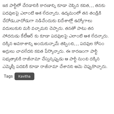
ఇక పార్టీలో చేరడానికి కారణాన్ని కూడా చెప్పిన కవిత… తనకు
పదవులపై ఎలాంటి ఆశ లేదన్నారు. ఉద్యమంలో తన తండ్రికి
చేదోడు,వాదోడుగా నడిచేందుకు విదేశాల్లో ఉద్యోగాలు
వదులుకుని మరీ వచ్చామని చెప్పారు. తనతో పాటు తన
సోదరుడు కేటీఆర్ కు కూడా పదవులపై ఎలాంటి ఆశ లేదన్నారు.
దక్కిన అవకాశాన్ని అందుకున్నామే తప్పించి… పదవుల కోసం
అర్రులు చాచలేదని కవిత పేర్కొన్నారు. ఈ కారణంగా పార్టీ
సభ్యత్వానికి రాజీనామా చేస్తున్నప్పుడు ఆ పార్టీ నుంచి దక్కిన
ఎమ్మెల్సీ పదవికి కూడా రాజీనామా చేశానని ఆమె చెప్పుకొచ్చారు.
Tags
Kavitha