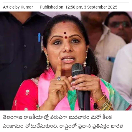
Article by
Kumar
Published on: 12:58 pm, 3 September 2025
తెలంగాణ రాజకీయాల్లో వరుసగా బుధవారం మరో కీలక
పరిణామం చోటుచేసుకుంది. రాష్ట్రంలో ప్రధాన ప్రతిపక్షం భారత