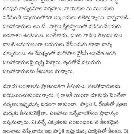
ఈ త‌ర‌హా ప‌రిస్థితి.. వైసీపీలో క‌నిపించ‌డం లేదు. దీంతో పార్టీ
త‌ర‌ఫున కార్య‌క్ర‌మాల నిర్వ‌హ‌ణ‌, నాయ‌కుల ను ముందుకు
న‌డిపించే విష‌యంలోనూ ఇబ్బందులు త‌లెత్తున్నాయి. వాస్త‌వానికి..
స‌ల‌హాదారులు ఉం టే.. పార్టీని క్షేత్ర‌స్థాయిలో న‌డిపించేందుకు
అవ‌కాశం ఉంటుంది. అంతేకాదు.. ప్ర‌జ‌ల నాడిని తెలుసు కుని
దానికి అనుగుణంగా అడుగులు వేసేందుకు కూడా చాన్స్
ద‌క్కుతుంది. ఈ నేప‌థ్యంలో మ‌రోసారి వైసీపీ అధినేత జ‌గ‌న్
స‌ల‌హాదారుల‌పై దృష్టి పెట్టారు. త్వ‌ర‌లోనే న‌లుగురు
స‌ల‌హాదారుల‌ను తీసుకుం టున్నారు.
మూడు అంశాల‌ను ప్రాతిప‌దిక‌గా తీసుకుని.. స‌ల‌హాదారుల‌ను
నియ‌మించుకుంటున్నారు. 1) రాజ‌కీ యంగా దూకుడు పెంచేలా
చ‌ర్య‌లు: ఇప్పుడున్న విధంగా కాకుండా.. పార్టీని ఓ రేంజ్‌లో ప్ర‌జల
మ‌ధ్య‌కు తీసుకువెళ్లేలా.. స‌ల‌హాలు ఇచ్చేవారికోసం ప్రాధాన్యం
ఇవ్వ‌నున్నారు. 2) వ‌చ్చే ఎన్నిక‌ల‌కు సంబంధించి న కీల‌క‌మైన
అంశాలు చెప్పేవారు: ఇది పార్టీకి ఇప్పుడున్న ప‌రిస్థితిలో కీల‌కం. 3)