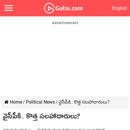
English
Home
/
Political News
/
వైసీపీకి.. కొత్త స‌ల‌హాదారులు?
వైసీపీకి.. కొత్త స‌ల‌హాదారులు?