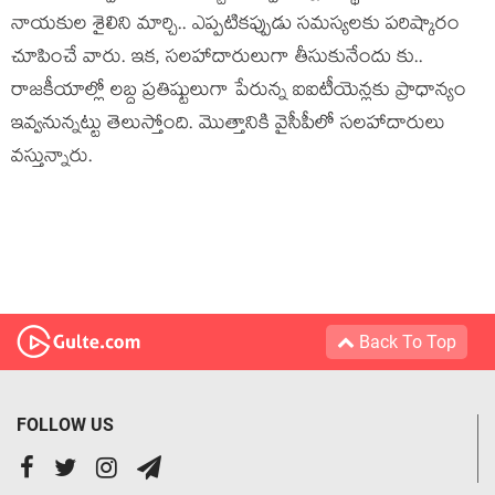
నాయ‌కుల శైలిని మార్చి.. ఎప్ప‌టిక‌ప్పుడు స‌మ‌స్య‌ల‌కు ప‌రిష్కారం
చూపించే వారు. ఇక‌, స‌ల‌హాదారులుగా తీసుకునేందు కు..
రాజ‌కీయాల్లో ల‌బ్ద ప్ర‌తిష్టులుగా పేరున్న ఐఐటీయెన్లకు ప్రాధాన్యం
ఇవ్వ‌నున్న‌ట్టు తెలుస్తోంది. మొత్తానికి వైసీపీలో స‌ల‌హాదారులు
వస్తున్నారు.
Back To Top
FOLLOW US