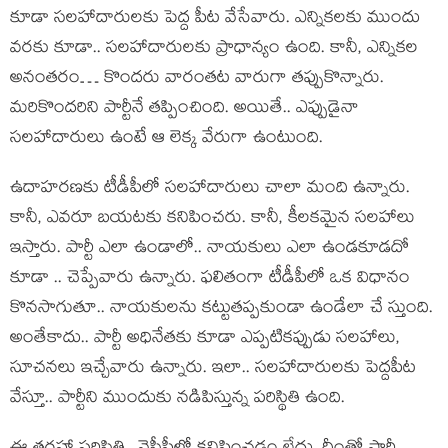
కూడా స‌ల‌హాదారుల‌కు పెద్ద పీట వేసేవారు. ఎన్నిక‌ల‌కు ముందు
వ‌ర‌కు కూడా.. స‌ల‌హాదారుల‌కు ప్రాధాన్యం ఉంది. కానీ, ఎన్నిక‌ల
అనంత‌రం… కొంద‌రు వారంత‌ట వారుగా త‌ప్పుకొన్నారు.
మ‌రికొంద‌రిని పార్టీనే త‌ప్పించింది. అయితే.. ఎప్పుడైనా
స‌ల‌హాదారులు ఉంటే ఆ లెక్క వేరుగా ఉంటుంది.
ఉదాహ‌ర‌ణ‌కు టీడీపీలో స‌ల‌హాదారులు చాలా మంది ఉన్నారు.
కానీ, ఎవ‌రూ బ‌య‌ట‌కు క‌నిపించ‌రు. కానీ, కీల‌క‌మైన స‌ల‌హాలు
ఇస్తారు. పార్టీ ఎలా ఉండాలో.. నాయ‌కులు ఎలా ఉండ‌కూడ‌దో
కూడా .. చెప్పేవారు ఉన్నారు. ఫ‌లితంగా టీడీపీలో ఒక విధానం
కొన‌సాగుతూ.. నాయ‌కుల‌ను క‌ట్టుత‌ప్ప‌కుండా ఉండేలా చే స్తుంది.
అంతేకాదు.. పార్టీ అధినేత‌కు కూడా ఎప్పటిక‌ప్పుడు స‌ల‌హాలు,
సూచ‌న‌లు ఇచ్చేవారు ఉన్నారు. ఇలా.. స‌ల‌హాదారుల‌కు పెద్ద‌పీట
వేస్తూ.. పార్టీని ముందుకు న‌డిపిస్తున్న ప‌రిస్థితి ఉంది.