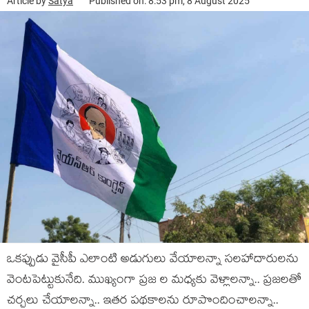
Article by
Satya
Published on: 8:53 pm, 8 August 2025
ఒక‌ప్పుడు వైసీపీ ఎలాంటి అడుగులు వేయాల‌న్నా స‌ల‌హాదారుల‌ను
వెంట‌పెట్టుకునేది. ముఖ్యంగా ప్ర‌జ ల మ‌ధ్య‌కు వెళ్లాల‌న్నా.. ప్ర‌జ‌ల‌తో
చ‌ర్చ‌లు చేయాల‌న్నా.. ఇత‌ర ప‌థ‌కాల‌ను రూపొందించాల‌న్నా..