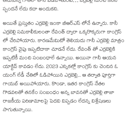
తీసుకున్న గోతిలో తానే పడిపోతుంటే… ఎర్రబెల్లి నుంచి కనీస
స్పందనే లేదు కదా అందుకని.
అయితే ప్రస్తుతం ఎర్రబెల్లి ఇంకా బీఆర్ఎస్ లోనే ఉన్నారు. కానీ
ఎర్రబెల్లి సమకాలీకులంతా రేవంత్ ద్వారా ఒక్కరొక్కరుగా కాంగ్రెస్
లో చేరిపోయారు. కారణమేమిటో తెలియదు గానీ ఎర్రబెల్లి మాత్రం
కాంగ్రెస్ వైపు ఇప్పటిదాకా చూడనే లేదు. రేవంత్ తో ఎర్రబెల్లికి
ఇప్పటికీ మంచి సంబంధాలే ఉన్నాయి. అయినా గానీ ఆయన
యాక్టివ్ కావడం లేదు. 2023 ఎన్నికల్లో కాంగ్రెస్ కు చెందిన ఓ
యంగ్ లేడీ చేతిలో ఓడిపోయిన ఎర్రబెల్లి,.. ఆ తర్వాత పూర్తిగా
గాయబ్ అయిపోయారు. కొండా, ఇతర కాంగ్రెస్ నేతల
గొడవలతో తనకేం సంబంధం అన్న బావనతో ఎర్రబెల్లి తాజా
రాజకీయ పరిణామాలపై పెదవి విప్పడం లేదన్న విశ్లేషణలు
సాగుతున్నాయి.