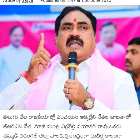
Article by
Satya
Published on: 5:47 am, 30 June 2025
తెలుగు నేల రాజకీయాల్లో పరిచయం అక్కర్లేని నేతల జాబితాలో
బీఆర్ఎస్ నేత, మాజీ మంత్రి ఎర్రబెల్లి దయాకర్ రావు ఒకరు.
ఉమ్మడి వరంగల్ జిల్లా పాలకుర్తి కేంద్రంగా సుదీర్ఘ కాలంగా