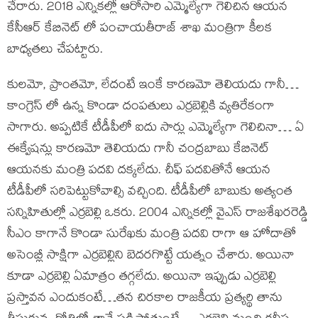
చేరారు. 2018 ఎన్నికల్లో ఆరోసారి ఎమ్మెల్యేగా గెలిచిన ఆయన
కేసీఆర్ కేబినెట్ లో పంచాయతీరాజ్ శాఖ మంత్రిగా కీలక
బాధ్యతలు చేపట్టారు.
కులమో, ప్రాంతమో, లేదంటే ఇంకే కారణమో తెలియదు గానీ…
కాంగ్రెస్ లో ఉన్న కొండా దంపతులు ఎర్రబెల్లికి వ్యతిరేకంగా
సాగారు. అప్పటికే టీడీపీలో ఐదు సార్లు ఎమ్మెల్యేగా గెలిచినా… ఏ
ఈక్వేషన్లు కారణమో తెలియదు గానీ చంద్రబాబు కేబినెట్
ఆయనకు మంత్రి పదవి దక్కలేదు. చీఫ్ పదవితోనే ఆయన
టీడీపీలో సరిపెట్టుకోవాల్సి వచ్చింది. టీడీపీలో బాబుకు అత్యంత
సన్నిహితుల్లో ఎర్రబెల్లి ఒకరు. 2004 ఎన్నికల్లో వైఎస్ రాజశేఖరరెడ్డి
సీఎం కాగానే కొండా సురేఖకు మంత్రి పదవి రాగా ఆ హోదాతో
అసెంబ్లీ సాక్షిగా ఎర్రబెల్లిని బెదరగొట్టే యత్నం చేశారు. అయినా
కూడా ఎర్రబెల్లి ఏమాత్రం తగ్గలేదు. అయినా ఇప్పుడు ఎర్రబెల్లి
ప్రస్తావన ఎందుకంటే…తన చిరకాల రాజకీయ ప్రత్యర్థి తాను