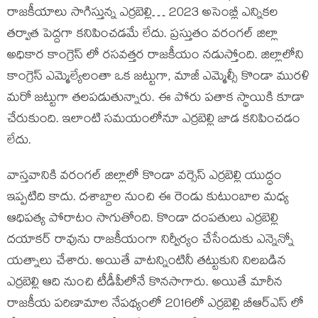
రాజకీయాలు సాగిస్తున్న ఎర్రబెల్లి… 2023 అసెంబ్లీ ఎన్నికల
తర్వాత పెద్దగా కనిపించడమే లేదు. ప్రస్తుతం వరంగల్ జిల్లా
అధికార కాంగ్రెస్ లో రసవత్తర రాజకీయం నడుస్తోంది. జిల్లాలోని
కాంగ్రెస్ ఎమ్మెల్యేలంతా ఒక జట్టుగా, మాజీ ఎమ్మెల్సీ కొండా మురళి
మరో జట్టుగా తలపడుతున్నారు. ఈ పోరు పతాక స్థాయికి కూడా
చేరుకుంది. ఇలాంటి సమయంలోనూ ఎర్రబెల్లి జాడ కనిపించడం
లేదు.
వాస్తవానికి వరంగల్ జిల్లాలో కొండా వర్సెస్ ఎర్రబెల్లి యుద్ధం
ఇప్పటిది కాదు. దశాబ్దాల నుంచి ఈ రెండు కుటుంబాల మధ్య
ఆధిపత్య పోరాటం సాగుతోంది. కొండా దంపతులు ఎర్రబెల్లి
దయాకర్ రావును రాజకీయంగా నిర్వీర్యం చేసేందుకు ఎన్నెన్నో
యత్నాలు చేశారు. అయితే వాటన్నింటినీ తట్టుకుని నిలబడిన
ఎర్రబెల్లి ఆది నుంచి టీడీపీలోనే కొనసాగారు. అయితే మారీన
రాజకీయ పరిణామాల నేపథ్యంలో 2016లో ఎర్రబెల్లి బీఆర్ఎస్ లో