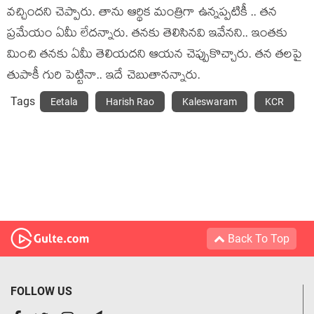
వ‌చ్చింద‌ని చెప్పారు. తాను ఆర్థిక మంత్రిగా ఉన్నప్ప‌టికీ .. త‌న
ప్ర‌మేయం ఏమీ లేద‌న్నారు. త‌న‌కు తెలిసిన‌వి ఇవేన‌ని.. ఇంత‌కు
మించి త‌న‌కు ఏమీ తెలియ‌ద‌ని ఆయ‌న చెప్పుకొచ్చారు. త‌న త‌ల‌పై
తుపాకీ గురి పెట్టినా.. ఇదే చెబుతాన‌న్నారు.
Tags
Eetala
Harish Rao
Kaleswaram
KCR
Back To Top
FOLLOW US