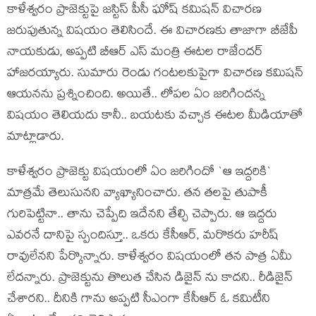
కాళేశ్వ‌రం ప్రాజెక్టుపై జ‌స్టిస్ పీసీ ఘోష్ క‌మిష‌న్ విచార‌ణ
జ‌రుపుతున్న విష‌యం తెలిసిందే. ఈ విచార‌ణ‌కు తాజాగా బీజేపీ
నాయ‌కుడు, అప్ప‌టి బీఆర్ ఎస్ మంత్రి ఈటల రాజేంద‌ర్
హాజర‌య్యారు. సుమారు రెండు గంట‌ల‌కుపైగా విచార‌ణ క‌మిష‌న్
ఆయ‌న‌ను ప్ర‌శ్నించింది. అయితే.. లోప‌ల ఏం జ‌రిగింద‌న్న
విష‌యం తెలియ‌దు కానీ.. బ‌య‌ట‌కు వ‌చ్చాక ఈటల మీడియాతో
మాట్లాడారు.
కాళేశ్వ‌రం ప్రాజెక్టు విష‌యంలో ఏం జ‌రిగిందో `ఆ ఇద్ద‌రికి`
మాత్ర‌మే తెలుసున‌ని వ్యాఖ్యానించారు. త‌న త‌ల‌పై తుపాకీ
గురిపెట్టినా.. తాను చెప్పేది ఇదేన‌ని తేల్చి చెప్పారు. ఆ ఇద్ద‌రు
ఎవ‌ర‌నే దానిపై స్పందిస్తూ.. ఒక‌రు కేసీఆర్‌, మ‌రొక‌రు హ‌రీష్
రావులేన‌ని పేర్కొన్నారు. కాళేశ్వరం విష‌యంలో త‌న పాత్ర ఏమీ
లేద‌న్నారు. ప్రాజెక్టును తొలుత చేసిన డిజైన్ ను కాద‌ని.. రీడిజైన్
చేశార‌ని.. దీనికి గాను అప్ప‌టి సీఎంగా కేసీఆర్ ఓ క‌మిటీని