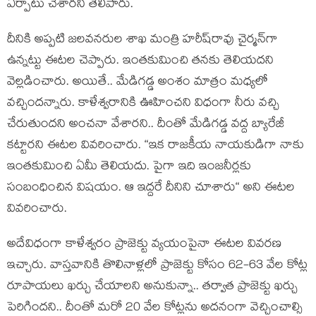
ఏర్పాటు చేశార‌ని తెలిపారు.
దీనికి అప్ప‌టి జ‌ల‌వ‌న‌రుల శాఖ మంత్రి హ‌రీష్‌రావు చైర్మ‌న్‌గా
ఉన్న‌ట్టు ఈట‌ల చెప్పారు. ఇంత‌కుమించి త‌న‌కు తెలియ‌ద‌ని
వెల్ల‌డించారు. అయితే.. మేడిగ‌డ్డ అంశం మాత్రం మ‌ధ్య‌లో
వ‌చ్చింద‌న్నారు. కాళేశ్వ‌రానికి ఊహించ‌ని విధంగా నీరు వ‌చ్చి
చేరుతుంద‌ని అంచ‌నా వేశార‌ని.. దీంతో మేడిగ‌డ్డ వ‌ద్ద బ్యారేజీ
క‌ట్టార‌ని ఈట‌ల వివ‌రించారు. “ఇక రాజ‌కీయ నాయ‌కుడిగా నాకు
ఇంత‌కుమించి ఏమీ తెలియ‌దు. పైగా ఇది ఇంజ‌నీర్ల‌కు
సంబంధించిన విష‌యం. ఆ ఇద్ద‌రే దీనిని చూశారు“ అని ఈట‌ల
వివ‌రించారు.
అదేవిధంగా కాళేశ్వ‌రం ప్రాజెక్టు వ్య‌యంపైనా ఈట‌ల వివ‌ర‌ణ
ఇచ్చారు. వాస్త‌వానికి తొలినాళ్ల‌లో ప్రాజెక్టు కోసం 62-63 వేల కోట్ల
రూపాయ‌లు ఖ‌ర్చు చేయాల‌ని అనుకున్నా.. త‌ర్వాత ప్రాజెక్టు ఖ‌ర్చు
పెరిగింద‌ని.. దీంతో మ‌రో 20 వేల కోట్ల‌ను అద‌నంగా వెచ్చించాల్సి