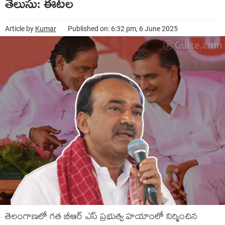
తెలుసు: ఈట‌ల‌
Article by
Kumar
Published on: 6:32 pm, 6 June 2025
తెలంగాణ‌లో గ‌త బీఆర్ ఎస్ ప్ర‌భుత్వ హ‌యాంలో నిర్మించిన