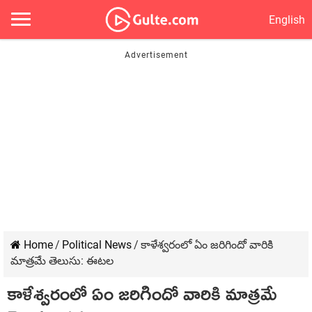
English
Home
/
Political News
/
కాళేశ్వ‌రంలో ఏం జ‌రిగిందో వారికి
మాత్ర‌మే తెలుసు: ఈట‌ల‌
కాళేశ్వ‌రంలో ఏం జ‌రిగిందో వారికి మాత్ర‌మే