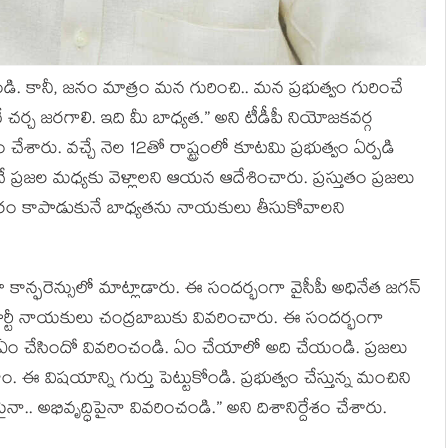
యండి. కానీ, జ‌నం మాత్రం మ‌న గురించి.. మ‌న ప్ర‌భుత్వం గురించే
‌ర్చ జ‌ర‌గాలి. ఇది మీ బాధ్య‌త‌.” అని టీడీపీ నియోజ‌క‌వ‌ర్గ
టం చేశారు. వ‌చ్చే నెల 12తో రాష్ట్రంలో కూట‌మి ప్ర‌భుత్వం ఏర్ప‌డి
ర‌జ‌ల మ‌ధ్య‌కు వెళ్లాల‌ని ఆయ‌న ఆదేశించారు. ప్ర‌స్తుతం ప్ర‌జ‌లు
ంత‌రం కాపాడుకునే బాధ్య‌త‌ను నాయ‌కులు తీసుకోవాల‌ని
ో కాన్ఫ‌రెన్సులో మాట్లాడారు. ఈ సంద‌ర్భంగా వైసీపీ అధినేత జ‌గ‌న్
పై పార్టీ నాయ‌కులు చంద్ర‌బాబుకు వివ‌రించారు. ఈ సంద‌ర్భంగా
త్వం ఏం చేసిందో వివ‌రించండి. ఏం చేయాలో అది చేయండి. ప్ర‌జ‌లు
. ఈ విష‌యాన్ని గుర్తు పెట్టుకోండి. ప్ర‌భుత్వం చేస్తున్న మంచిని
నా.. అభివృద్ధిపైనా వివ‌రించండి.” అని దిశానిర్దేశం చేశారు.