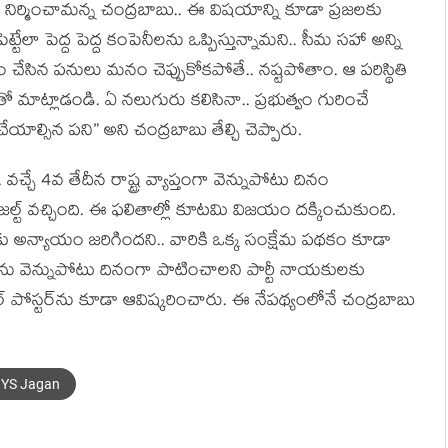
 నిర్మించామ‌న్న చంద్ర‌బాబు.. ఈ విష‌యాన్ని కూడా ప్ర‌జ‌ల‌కు
ేలా పెద్ద పెద్ద కంపెనీల‌ను ఒప్పిస్తున్నామ‌ని.. సీమ స‌హా అన్ని
ం చేసిన ప‌నులు మ‌నం చెప్పుకోక‌పోతే.. న‌ష్ట‌పోతాం. ఆ ప‌రిస్థితి
ో మాట్లాడండి. ఏ న‌లుగురు క‌లిసినా.. ప్ర‌భుత్వం గురించే
ేయాల్సిన ప‌ని” అని చంద్ర‌బాబు తేల్చి చెప్పారు.
. వ‌చ్చే 4వ తేదీన రాష్ట్ర వ్యాప్తంగా వెన్నుపోటు దినం
ిజ‌ల్ట్ వ‌చ్చింది. ఈ ఫ‌లితాల్లో కూట‌మి విజ‌యం ద‌క్కించుకుంది.
ల‌కు అన్యాయం జ‌రిగింద‌ని.. వారికి ఒక్క సంక్షేమ ప‌థ‌కం కూడా
 4ను వెన్నుపోటు దినంగా పాటించాల‌ని పార్టీ నాయ‌కుల‌కు
పోస్ట‌ర్‌ను కూడా ఆవిష్క‌రించారు. ఈ నేప‌థ్యంలోనే చంద్ర‌బాబు
YS Jagan