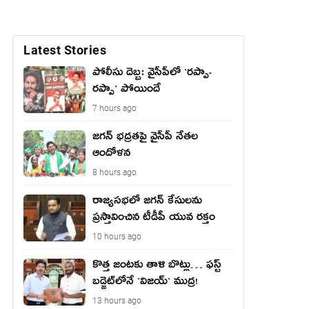
Latest Stories
పోలీసు దెబ్బ: వైసీపీలో `ర‌ప్పా-
ర‌ప్పా` పోయిందే
7 hours ago
జ‌గ‌న్ భద్రతపై వైసీపీ నేతల
ఆందోళన
8 hours ago
రాజ్యసభలో జగన్ కేసులను
ప్రస్తావించిన టీడీపీ యువ రక్తం
10 hours ago
కొత్త జంట‌కు తాళి బొట్లు… ఫ‌స్ట్
బ‌డ్జెట్‌లోనే `విజ‌య్` ముద్ర‌!
13 hours ago