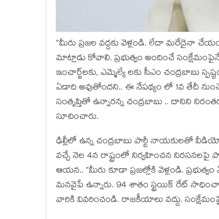
“మీరు ప్ర‌జ‌ల వ‌ద్ద‌కు వెళ్లండి. లేదా మ‌రేదైనా చే
మాట్లాడు కోవాలి. ప్ర‌భుత్వం అందించే సంక్షేమంపైనే చ
ఇంచార్జ్‌ల‌కు, ఎమ్మెల్యే ల‌కు సీఎం చంద్ర‌బాబు స్ప‌ష్
ఏడాది అవుతోంద‌ని.. ఈ నేప‌థ్యం లో 1వ తేదీ నుంచే ప్
సంతృప్తితో ఉన్నార‌న్న చంద్ర‌బాబు .. దానిని నిర
సూచించారు.
ఢిల్లీలో ఉన్న చంద్ర‌బాబు పార్టీ నాయ‌కుల‌తో వీడియ
వ‌చ్చే నెల 4న రాష్ట్రంలో నిర్వ‌హించ‌న నిర‌స‌న‌ల‌
ఆయ‌న‌.. “మీరు కూడా ప్ర‌జ‌ల్లోకి వెళ్లండి. ప్ర‌భు
మ‌న‌వైపే ఉన్నారు. 94 శాతం స్ట్ర‌యిక్ రేట్ సాధించాం
వారికి వివ‌రించండి. రాజ‌కీయాలు వ‌ద్దు. సంక్షేమంపై