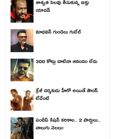
శాశ్వత సెలవు తీసుకున్న బిక్షు
యాదవ్
మాధ‌వ‌న్ గుండెలు గుబేల్‌
300 కోట్లు దాటినా ఆనందం లేదు
క్రేజీ దర్శకుడు హీరో అయితే సౌండ్
లేదేంటి
సందీప్ కిషన్ కరికాల... 2 పార్టులు...
నాలుగు నెలలు!