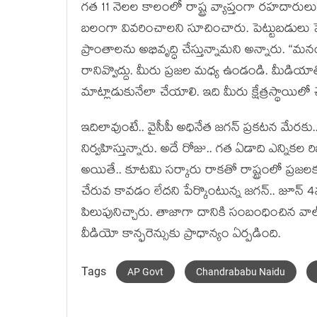
గ‌త 11 నెల‌ల కాలంలో రాష్ట్ర వ్యాప్తంగా ర‌హ‌దారులు
బ‌లంగా వివ‌రించాల‌ని సూచించారు. పెట్టుబ‌డులు పెట్ట
ప్రాంతాల‌ను అభివృద్ధి చేస్తున్నామ‌ని అన్నారు. “మ‌న
రానివ్వొద్దు. మీరు ప్ర‌జ‌ల మ‌ధ్య ఉండండి. మీడియాత
మాట్లాడుకునేలా చేయాలి. ఇది మీరు క్షేత్ర‌స్థాయిలో చ
ఇదిలావుంటే.. వైసీపీ అధినేత జ‌గ‌న్ ప్ర‌క‌ట‌న మేర‌కు.
నిర్వ‌హిస్తున్నారు. అదే రోజు.. గ‌త ఏడాది ఎన్నిక‌ల ర
అయితే.. కూట‌మి స‌ర్కారు రాక‌తో రాష్ట్రంలో ప్ర‌జ‌
చేరువ కావ‌డం లేద‌ని పేర్కొంటున్న జ‌గ‌న్‌.. జూన్
పిలుపునిచ్చారు. తాజాగా దానికి సంబంధించిన వాల్ 
వీడియో కాన్ఫ‌రెన్సుకు ప్రాధాన్యం ఏర్ప‌డింది.
Tags
AP Govt
Chandrababu Naidu