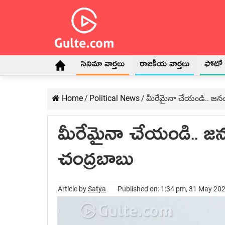
సినిమా వార్తలు
రాజకీయ వార్తలు
ఫోటో గ
Home
/
Political News
/
మీరేమైనా చేయండి.. జ‌నం 
మీరేమైనా చేయండి.. జ‌న
చంద్ర‌బాబు
Article by
Satya
Published on: 1:34 pm, 31 May 20