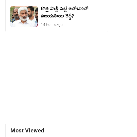
కొత్త పార్టీ పెట్టే ఆలోచనలో
విజయసాయి రెడ్డి?
14 hours ago
Most Viewed