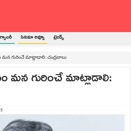
్యాలరీ
సినిమా రివ్యూ
ట్రెండ్స్
మ‌న గురించే మాట్లాడాలి: చంద్ర‌బాబు
ం మ‌న గురించే మాట్లాడాలి:
25