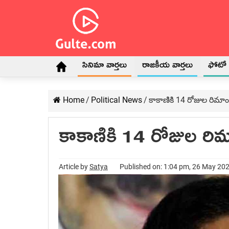
సినిమా వార్తలు
రాజకీయ వార్తలు
ఫోటో గ
Home
/
Political News
/
కాకాణికి 14 రోజుల రిమాండ
కాకాణికి 14 రోజుల రిమా
Article by
Satya
Published on: 1:04 pm, 26 May 20