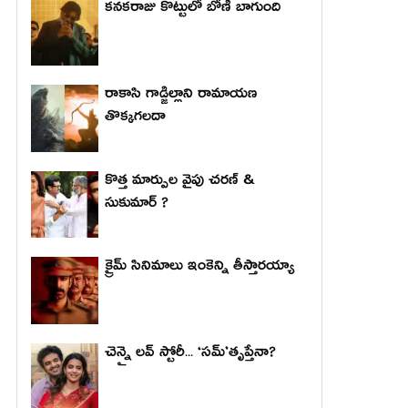
కనకరాజు కొట్టులో బోణీ బాగుంది
రాకాసి గాడ్జిల్లాని రామాయణ
తొక్కగలదా
కొత్త మార్పుల వైపు చరణ్ &
సుకుమార్ ?
క్రైమ్ సినిమాలు ఇంకెన్ని తీస్తారయ్యా
చెన్నై లవ్ స్టోరీ... ‘సమ్’తృప్తేనా?