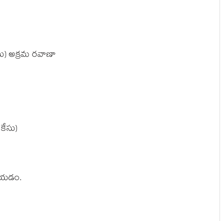
యి) అక్ర‌మ ర‌వాణా
 కేసు)
చేయ‌డం.