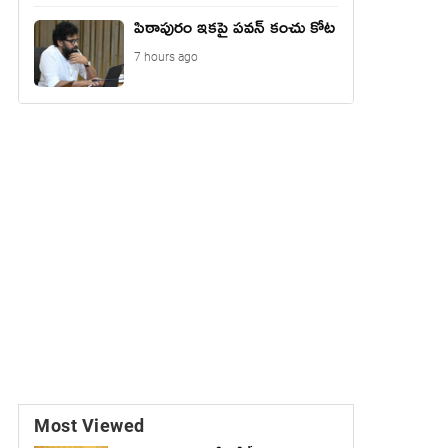
పిఠాపురం ఇకపై పవన్ కంచు కోట
7 hours ago
Most Viewed