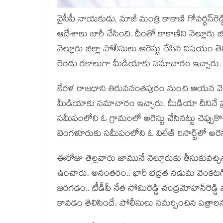
వైసీపీ నాయ‌కుడు, మాజీ మంత్రి కాకాణి గోవ‌ర్ధ‌న్‌రెడ్డ
ఆదేశాలు జారీ చేసింది. దీంతో కాకాణిని నెల్లూరు 
నెల్లూరు జిల్లా పోలీసులు అరెస్టు చేసిన విష‌యం త
రెండు ర‌కాలుగా మీడియాకు స‌మాచారం ఇచ్చారు. త
కేర‌ళ‌ రాజ‌ధాని తిరువ‌నంత‌పురం నుంచి ఆయ‌న వెళ్
మీడియాకు స‌మాచారం ఇచ్చారు. మీడియా దీనినే ప్ర‌
స‌మీపంలోని ఓ గ్రామంలో అరెస్టు చేసిన‌ట్టు చెప్పుకొ
బెంగ‌ళూరుకు స‌మీపంలోని ఓ విలేజ్ రిసార్ట్‌లో అరెస్ట
ఈరోజు తెల్ల‌వారు జామునే నెల్లూరుకు తీసుకువ‌చ్చిన
ఉంచారు. అనంత‌రం.. భారీ భ‌ద్ర‌త న‌డుమ వెంక‌ట‌గి
జ‌ర‌గ‌డం.. టీడీపీ నేత సోమిరెడ్డి చంద్ర‌మోహ‌న్‌రెడ్డి
కావ‌డం తెలిసిందే. పోలీసులు స‌మ‌ర్పించిన ప‌త్రాల‌