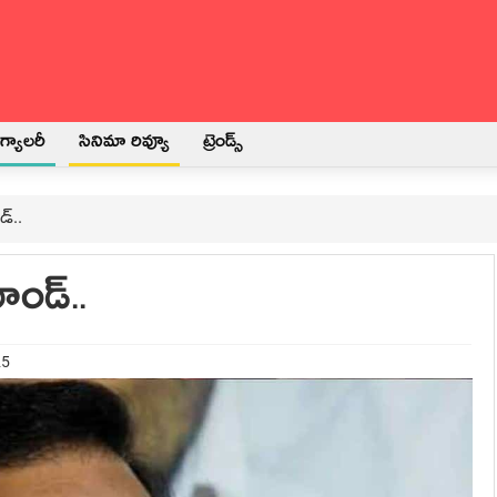
్యాలరీ
సినిమా రివ్యూ
ట్రెండ్స్
్‌..
ండ్‌..
25