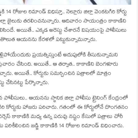
ికి 14 రోజుల రిమాండ్ విధిస్తూ.. నెల్లూరు జిల్లా వెంక‌టగిరి కోర్టు
జిల్లా జైలుకు త‌ర‌లించ‌నున్నారు. ఆదివారం సాయంత్రం కాకాణిని
ెలిసిందే. అయితే.. ఎక్క‌డ అరెస్టు చేశార‌నే విష‌యంపై పోలీసులు
ొలుత ఆయ‌నను కేర‌ళ‌లో ప‌ట్టుకున్నామ‌న్నారు.
లిపోయేందుకు ప్ర‌య‌త్నిస్తుంటే అదుపులోకి తీసుకున్నామ‌ని
చారం చేసింది. అయితే.. ఆ త‌ర్వాత‌.. కాకాణిని బెంగ‌ళూరు
చ్చారు. అయితే.. కోర్టుకు స‌మ‌ర్పించిన ప‌త్రాల‌లో మాత్రం
ు చేసినట్టు పేర్కొన్నారు.
 పోలీసులు.. ఆయ‌న‌ను స్థానిక జిల్లా పోలీసు ట్రైనింగ్ కేంద్రంలో
రి కోర్టుకు హాజ‌రు ప‌రిచారు. గ‌తంలో ఈ కోర్టులోనే దొంగ‌త‌నం
 వ‌ర్సెస్ కాకాణికి మ‌ధ్య ఉన్న ప‌రువు న‌ష్టం కేసులో ప‌త్రాలు చోరీ
ను ప‌రిశీలించిన జ‌డ్జి కాకాణికి 14 రోజుల రిమాండ్ విధించారు.