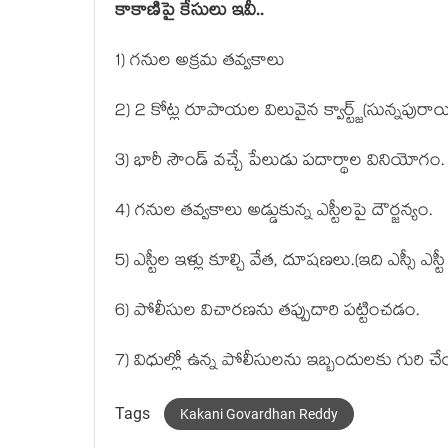
కాకాణిపై కేసులు ఇవీ..
1) గ‌నుల అక్ర‌మ త‌వ్వ‌కాలు
2) 2 కోట్ల రూపాయ‌ల విలువైన క్వార్ట్జ్‌(సున్న‌పురా
3) భారీ సౌండ్ వ‌చ్చే పేలుడు ప‌దార్థాల వినియోగం.
4) గ‌నుల త‌వ్వ‌కాలు అడ్డుకున్న ఎస్టీల‌పై దౌర్జ‌న్యం.
5) ఎస్టీల ఇళ్లు కూల్చి వేత‌, దూష‌ణ‌లు.(ఇది ఎస్సీ ఎస్టీ
6) పోలీసుల విచార‌ణ‌ను త‌ప్పుదారి ప‌ట్టించ‌డం.
7) విధుల్లో ఉన్న పోలీసుల‌ను ఇబ్బందుల‌కు గురి 
Tags
Kakani Govardhan Reddy