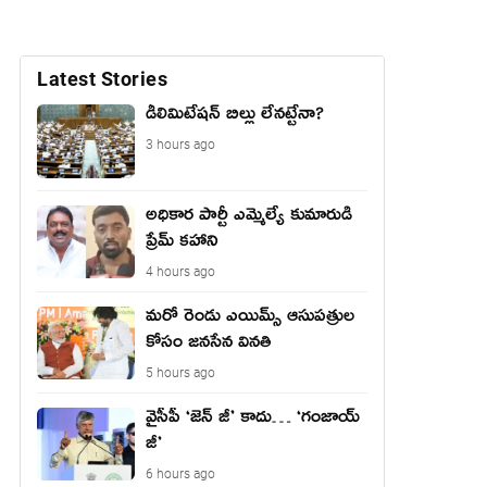
Latest Stories
డీలిమిటేషన్ బిల్లు లేన‌ట్టేనా?
3 hours ago
అధికార పార్టీ ఎమ్మెల్యే కుమారుడి
ప్రేమ్ కహాని
4 hours ago
మరో రెండు ఎయిమ్స్ ఆసుపత్రుల
కోసం జనసేన వినతి
5 hours ago
వైసీపీ ‘జెన్ జీ’ కాదు… ‘గంజాయ్
జీ’
6 hours ago