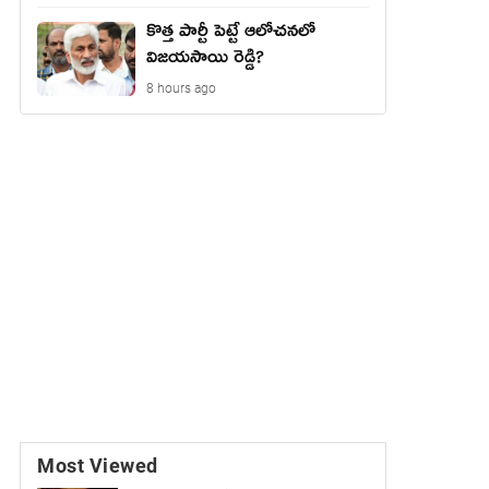
కొత్త పార్టీ పెట్టే ఆలోచనలో
విజయసాయి రెడ్డి?
8 hours ago
Most Viewed