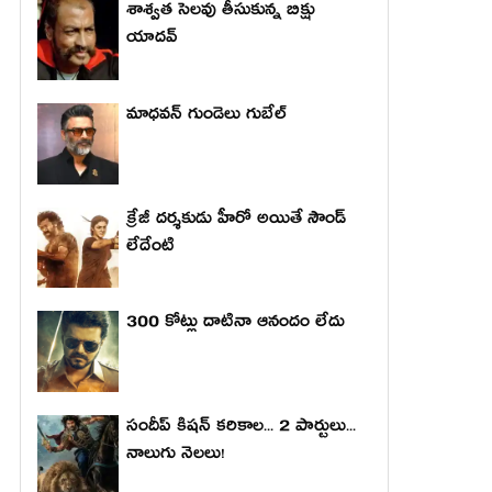
శాశ్వత సెలవు తీసుకున్న బిక్షు
యాదవ్
మాధ‌వ‌న్ గుండెలు గుబేల్‌
క్రేజీ దర్శకుడు హీరో అయితే సౌండ్
లేదేంటి
300 కోట్లు దాటినా ఆనందం లేదు
సందీప్ కిషన్ కరికాల... 2 పార్టులు...
నాలుగు నెలలు!