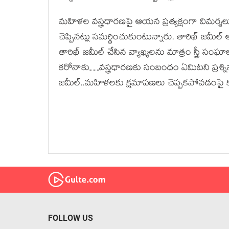
మహిళల వస్త్రధారణపై ఆయన ప్రత్యక్షంగా విమర్శ
చెప్పినట్లు సమర్థించుకుంటున్నారు. తారిఖ్ జమ
తారిఖ్ జమీల్ చేసిన వ్యాఖ్యలను మాత్రం స్త్రీ 
కరోనాకు…వస్త్రధారణకు సంబంధం ఏమిటని ప్రశ్నిస్
జమీల్..మహిళలకు క్షమాపణలు చెప్పకపోవడంపై కూ
FOLLOW US