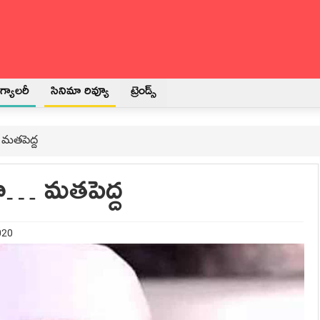
్యాలరీ
సినిమా రివ్యూ
ట్రెండ్స్
… మతపెద్ద
ోనా… మతపెద్ద
020