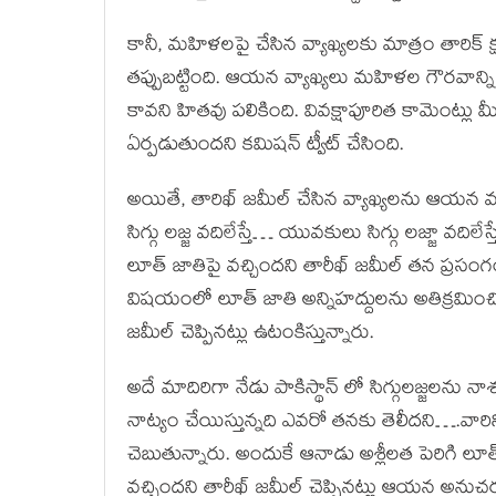
కానీ, మహిళలపై చేసిన వ్యాఖ్యలకు మాత్రం తారిక్‌
తప్పుబట్టింది. ఆయన‌ వ్యాఖ్యలు మహిళల గౌరవాన్
కావని హితవు పలికింది. వివక్షాపూరిత కామెంట్
ఏర్పడుతుందని కమిషన్‌ ట్వీట్‌ చేసింది.
అయితే, తారిఖ్ జమీల్ చేసిన వ్యాఖ్యలను ఆయన
సిగ్గు లజ్జ వదిలేస్తే… యువకులు సిగ్గు లజ్జా వద
లూత్ జాతిపై వచ్చిందని తారీఖ్ జమీల్ తన ప్రసంగ
విషయంలో లూత్ జాతి అన్నిహద్దులను అతిక్రమించి
జమీల్ చెప్పినట్లు ఉటంకిస్తున్నారు.
అదే మాదిరిగా నేడు పాకిస్థాన్ లో సిగ్గులజ్జల
నాట్యం చేయిస్తున్నది ఎవరో తనకు తెలీదని….వారిని 
చెబుతున్నారు. అందుకే ఆనాడు అశ్లీలత పెరిగి లూత్
వచ్చిందని తారీఖ్ జమీల్ చెప్పినట్లు ఆయన అనుచరు