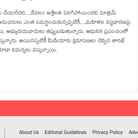
లు చేయలేదని…కేవలం అశ్లీలత పెరిగిపోయిందని మాత్రమే
ీల్ అనుచరులు ఎంత సమర్థించుకున్నప్పటికీ…మహిళల వస్త్రధారణపై
సంఘాలు, అభ్యుదయవాదులు తప్పుబడుతున్నారు. ఆధునిక ప్రపంచంలో
తున్నారు. అయినప్పటికీ మీడియాకు క్షమాపణలు చెప్పిన తారిఖ్
డా విమర్శలు వస్తున్నాయి.
About Us
Editorial Guidelines
Privacy Policy
Adve