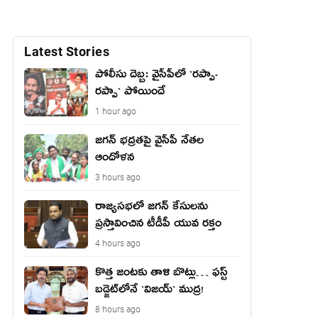
Latest Stories
పోలీసు దెబ్బ: వైసీపీలో `ర‌ప్పా-
ర‌ప్పా` పోయిందే
1 hour ago
జ‌గ‌న్ భద్రతపై వైసీపీ నేతల
ఆందోళన
3 hours ago
రాజ్యసభలో జగన్ కేసులను
ప్రస్తావించిన టీడీపీ యువ రక్తం
4 hours ago
కొత్త జంట‌కు తాళి బొట్లు… ఫ‌స్ట్
బ‌డ్జెట్‌లోనే `విజ‌య్` ముద్ర‌!
8 hours ago