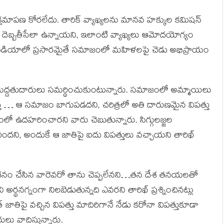
 క్షమాపణ కోరలేదు. తారిక్‌ వ్యాఖ్యలను మానవ హక్కుల కమిషన్‌
ని దెబ్బతీసేలా ఉన్నాయని, ఇలాంటి వ్యాఖ్యలు ఆమోదయోగ్యం
లు మీడియాలో ప్రసారమైతే సమాజంలో మహిళలపై చెడు అభిప్రాయం
 మద్దతుదారులు సమర్థించుకుంటున్నారు. సమాజంలో అమ్మాయిలు
ిలేస్తే … ఆ సమాజం బాగుపడదని, చరిత్రలో అతి దారుణమైన విపత్తు
ంలో ఉదహరించారని వారు చెబుతున్నారు. సిగ్గులజ్జల
ందని, అందుకే ఆ జాతిపై ఐదు విపత్తులు వచ్చాయని తారిఖ్
ను నాశనం చేసిన వారెవరో తాను చెప్పలేనని…తన దేశ తనయలతో
అర్థనగ్నంగా నిలబెడుతున్నది ఎవరని తారిఖ్ ప్రశ్నించినట్లు
 జాతిపై వచ్చిన విపత్తు మాదిరిగానే నేడు కరోనా విపత్తుకూడా
లు వాదిస్తున్నారు.