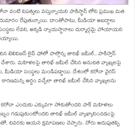
కరోనా వంటి విపత్తులు వస్తున్నాయని పాకిస్థాన్ లోని ప్రముఖ మత
పెనుదుమారం రేపుతున్నాయి. దాంతోపాటు, మీడియా అబద్దాలు
సంస్థలు లేవని, అక్కడి న్యాయస్థానాలు దుర్మార్గమై పోయాయని
 అయ్యాయి.
టెలివిజన్‌ లైవ్‌ షోలో పాల్గొన్న తారిఖ్ జమీల్.. పాకిస్తాన్‌
యలు చేశారు. మహిళలపై తారిఖ్ జమీల్ చేసిన అనుచిత వ్యాఖ్యలపై
, మీడియా సంస్థలు మండిపడ్డాయి. దేశంలో కరోనా వైరస్‌
మే కారణమన్న అర్ధం వచ్చేలా తారిఖ్ జమీల్ చేసిన వ్యాఖ్యలను
్ళకు కరోనా ఎందుకు ఎక్కువగా సోకుతోందని పాక్ మహిళలు
్తూ పబ్బం గడుపుకుంటోందని తారిఖ్ జమీల్ వ్యాఖ్యానించడంపై
ంతో, చివరకు ఆయన క్షమాపణలు చెప్పారు. నోరు అదుపుతప్పి