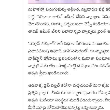
మహిళల్లో పెరుగుతున్న అశ్లీలత, వస్త్రధారణ వల్లే 
పెద్ద, మౌలానా తారిఖ్ జమీల్ చేసిన వ్యాఖ్యలు 
చెబుతోందని, నిజాన్ని నిర్భయంగా చెప్పే మీడియా 
తారిఖ్ జమీల్ చేసిన వివాదాస్పద వ్యాఖ్యలు వైరల్
‘ఎహ్సాస్‌ టెలిథాన్’‌ అనే నిధుల సేకరణకు సంబంధించిన 
ప్రధానమంత్రి ఇమ్రాన్‌ ఖాన్‌ సమక్షంలో ఈ వ్యాఖ్
పాకిస్థాన్ తోపాటు ప్రపంచంలోని మహిళా సంఘాలు
వ్యాప్తికి మహిళలు పొట్టి పొట్టి దుస్తులు ధరించడ
అక్కడి స్త్రీలు ఖండించారు.
ఆడవాళ్ళ డ్రస్ వల్లనే కరోనా వచ్చేదయితే మగాళ
ప్రశ్నిస్తున్నారు. మీడియా అబద్దాలు ప్రచారం చేస
అక్కడి మీడియా సంస్థలు మండిపడుతున్నాయి. దీ
మీడియాపై నోరుపారేసుకున్నట్టు ఒప్పుకున్నారు.