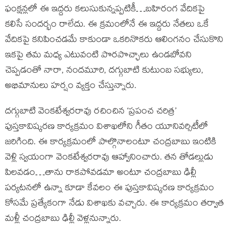
ఫంక్షన్లలో ఈ ఇద్దరు కలుసుకున్నప్పటికీ…బహిరంగ వేదికపై
కలిసే సందర్భం రాలేదు. ఈ క్రమంలోనే ఈ ఇద్దరు నేతలు ఒకే
వేదికపై కనిపించడమే కాకుండా ఒకరినొకరు ఆలింగనం చేసుకొని
ఇకపై తమ మధ్య ఎటువంటి పొరపొచ్ఛాలు ఉండబోవని
చెప్పడంతో నారా, నందమూరి, దగ్గుబాటి కుటుంబ సభ్యులు,
అభిమానులు హర్షం వ్యక్తం చేస్తున్నారు.
దగ్గుబాటి వెంకటేశ్వరరావు రచించిన ‘ప్రపంచ చరిత్ర’
పుస్తకావిష్కరణ కార్యక్రమం విశాఖలోని గీతం యూనివర్సిటీలో
జరిగింది. ఈ కార్యక్రమంలో పాల్గొనాలంటూ చంద్రబాబు ఇంటికి
వెళ్లి స్వయంగా వెంకటేశ్వరరావు ఆహ్వానించారు. తన తోడల్లుడు
పిలవడం…తాను రాకపోవడమా అంటూ చంద్రబాబు ఢిల్లీ
పర్యటనలో ఉన్నా కూడా కేవలం ఈ పుస్తకావిష్కరణ కార్యక్రమం
కోసమే ప్రత్యేకంగా నేడు విశాఖకు వచ్చారు. ఈ కార్యక్రమం తర్వాత
మళ్లీ చంద్రబాబు ఢిల్లీ వెళ్లనున్నారు.