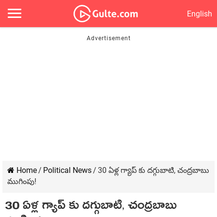
English
Home
/
Political News
/
30 ఏళ్ల గ్యాప్ కు దగ్గుబాటి, చంద్రబాబు
ముగింపు!
30 ఏళ్ల గ్యాప్ కు దగ్గుబాటి, చంద్రబాబు