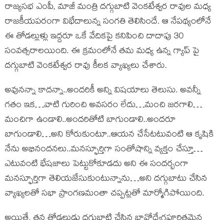
రాజ్యసభ ఎంపీ, మాజీ మంత్రి దగ్గుబాటి వెంకటేశ్వర రావుల మధ్య
రాజకీయపరంగా విభేదాలున్న సంగతి తెలిసిందే. ఆ నేపథ్యంలోనే
ఈ తోడల్లుళ్లు ఇద్దరూ ఒకే వేదికపై కనిపించి దాదాపు 30
సంవత్సరాలయింది. ఈ క్రమంలోనే తమ మధ్య ఉన్న గ్యాప్ పై
దగ్గుబాటి వెంకటేశ్వర రావు కీలక వ్యాఖ్యలు చేశారు.
అవునన్నా కాదన్నా..అందరికీ అన్ని విషయాలు తెలుసు. అవన్నీ
గతం ఇక…వాటి గురించి అవసరం లేదు…మంచి జరగాలి…
మంచిగా ఉండాలి..అందరితోటి బాగుండాలి..అందరూ
బాగుండాలి…అని కోరుకుంటూ..ఆయన చేసేటటువంటి ఆ కృషికి
నేను అభినందనలు..మనస్ఫూర్తిగా సంతోషాన్ని వ్యక్తం చేస్తూ…
ఎటువంటి భేషజాలు పెట్టుకోకూడదు అని ఈ సందర్భంగా
మనస్ఫూర్తిగా తెలియజేసుకుంటున్నాను…అని దగ్గుబాటు చేసిన
వ్యాఖ్యలతో సభా ప్రాంగణమంతా చప్పట్లతో మార్మోగిపోయింది.
అయితే, తన తోడల్లుడు దగ్గుబాటి చేసిన భావోద్వేగపూరితమైన