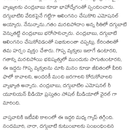
వ్యాఖ్యలకు చంద్రబాబు కూడా భావోద్వేగంతో స్పందించారు.
దగ్గుబాటిని వేదికపైనే గట్టిగా ఆలింగనం చేసుకొని ఎమోషనల్
అయ్యారు. నేనున్నాను..గతం మరచిపోదాం అన్న రీతిలో దగ్గుబాటి
వెన్నుతట్టి చంద్రబాబు భరోసానిచ్చారు. చంద్రబాబు, దగ్గుబాటి
ఆలింగనం చేసుకోవడంతో సభికులంతా చప్పట్లు, కేరింతలతో
తమ హర్షం వ్యక్తం చేశారు. గొప్ప వ్యక్తులు ఇలాగే ఉంటారని,
గతాన్ని మరచిపోయి భవిష్యత్తులో ముందుకు సాగుతుంటారని,
ఈ ఇద్దరు గొప్ప వ్యక్తులను చూసి మనం కూడా జీవితంలో వీరిని
ఫాలో కావాలని, అందరకీ మంచి జరగాలని కోరుకోవాలని
వ్యాఖ్యాత అన్నారు. చంద్రబాబు, దగ్గుబాటిల ఎమోషనల్ రీ
యూనియన్ వీడియో ప్రస్తుతం సోషల్ మీడియాలో వైరల్ గా
మారింది.
వాస్తవానికి ఇటీవలి కాలంలో ఈ ఇద్దరి మధ్య గ్యాప్ తగ్గింది.
నందమూరి, నారా, దగ్గుబాటి కుటుంబాలకు సంబంధించిన