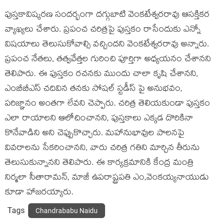
పుస్తకావిష్కరణ సందర్భంగా దగ్గుబాటి వెంకటేశ్వరరావు ఆసక్తికర
వ్యాఖ్యలు చేశారు. ప్రపంచ చరిత్రపై పుస్తకం రాసేందుకు ఎన్నో
విషయాలు తెలుసుకోవాల్సి వచ్చిందని వెంకటేశ్వరరావు అన్నారు.
ప్రపంచ నేతలు, తత్వవేత్తల గురించి పూర్తిగా అధ్యయనం చేశానని
తెలిపారు. ఈ పుస్తకం రచనకు ముందు చాలా కృషి చేశానని,
ఎంబీబీఎస్ చదివిన తనకు సోషల్ స్టడీస్ పై అనుభవం,
పరిజ్ఞానం అంతగా లేవని చెప్పారు. చరిత్ర తెలియకుండా పుస్తకం
ఎలా రాయాలని ఆలోచించానని, పుస్తకాలు ఎక్కడ దొరికినా
కొనేవాడిని అని చెప్పుకొచ్చారు. మహానుభావుల పాలనపై
వివరాలను సేకరించానని, వారు చరిత్ర గతిని మార్చిన తీరును
తెలుసుకున్నానని తెలిపారు. ఈ కార్యక్రమానికి కేంద్ర మంత్రి
నిర్మలా సీతారామన్, మాజీ ఉపరాష్ట్రపతి ఎం,వెంకయ్యనాయుడు
కూడా హాజరయ్యారు.
Tags
Chandrababu Naidu