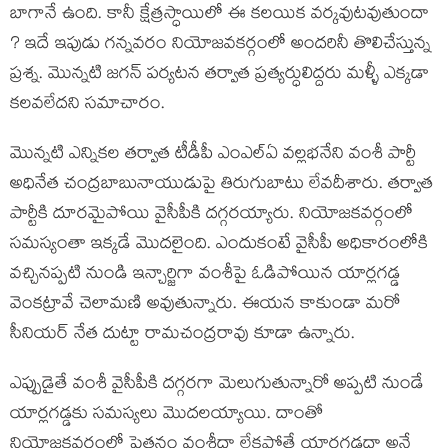
బాగానే ఉంది. కానీ క్షేత్రస్ధాయిలో ఈ కలయిక వర్కవుటవుతుందా
? ఇదే ఇపుడు గన్నవరం నియోజవకర్గంలో అందరినీ తొలిచేస్తున్న
ప్రశ్న. మొన్నటి జగన్ పర్యటన తర్వాత ప్రత్యర్ధులిద్దరు మళ్ళీ ఎక్కడా
కలవలేదని సమాచారం.
మొన్నటి ఎన్నికల తర్వాత టీడీపీ ఎంఎల్ఏ వల్లభనేని వంశీ పార్టీ
అధినేత చంద్రబాబునాయుడుపై తిరుగుబాటు లేవదీశారు. తర్వాత
పార్టీకి దూరమైపోయి వైసీపీకి దగ్గరయ్యారు. నియోజకవర్గంలో
సమస్యంతా ఇక్కడే మొదలైంది. ఎందుకంటే వైసీపీ అధికారంలోకి
వచ్చినప్పటి నుండి ఇన్చార్జిగా వంశీపై ఓడిపోయిన యార్లగడ్డ
వెంకట్రావే చెలామణి అవుతున్నారు. ఈయన కాకుండా మరో
సీనియర్ నేత దుట్టా రామచంద్రరావు కూడా ఉన్నారు.
ఎప్పుడైతే వంశీ వైసీపీకి దగ్గరగా మెలుగుతున్నారో అప్పటి నుండే
యార్లగడ్డకు సమస్యలు మొదలయ్యాయి. దాంతో
నియోజకవర్గంలో పెత్తనం వంశీదా లేకపోతే యార్లగడ్డదా అనే