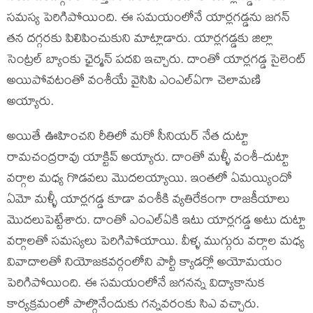
సమస్య పెరిగిపోయింది. ఈ సమయంలోనే యార్లగడ్డను జగన్
తన దగ్గరకు పిలిపించుకుని మాట్లాడారు. యార్లగడ్డకు జిల్లా
సెంట్రల్ బ్యాంకు ఛైర్మన్ పదవి ఇచ్చారు. దాంతో యార్లగడ్డ సైలెంట్
అయిపోవటంతో వంశీయే వైసిపి ఎంఎల్ఏగా చెలామణి
అయ్యారు.
అయితే ఊహించని రీతిలో మరో సీనియర్ నేత దుట్టా
రామచంద్రరావు యాక్టివ్ అయ్యారు. దాంతో మళ్ళీ వంశీ-దుట్టా
వర్గాల మధ్య గొడవలు మొదలయ్యాయి. ఇంతలో ఏమయ్యిందో
ఏమో మళ్ళీ యార్లగడ్డ కూడా వంశీకి వ్యతిరేకంగా రాజకీయాలు
మొదలుపెట్టేశారు. దాంతో ఎంఎల్ఏకి ఇటు యార్లగడ్డ అటు దుట్టా
వర్గాలతో సమస్యలు పెరిగిపోయాయి. వీళ్ళ ముగ్గురు వర్గాల మధ్య
వివాదాలతో నియోజకవర్గంలోని పార్టీ క్యాడర్లో అయోమయం
పెరిగిపోయింది. ఈ సమయంలోనే జగనన్న విద్యాకానుక
కార్యక్రమంలో పాల్గొనేందుకు గన్నవరంకు సిఎ వచ్చారు.