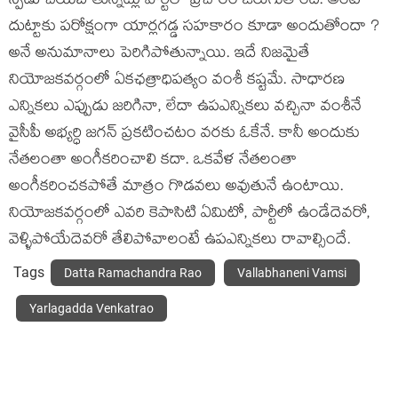
స్పీడు చేయబోతున్నట్లు పార్టీలో ప్రచారం జరుగుతోంది. అంటే
దుట్టాకు పరోక్షంగా యార్లగడ్డ సహకారం కూడా అందుతోందా ?
అనే అనుమానాలు పెరిగిపోతున్నాయి. ఇదే నిజమైతే
నియోజకవర్గంలో ఏకఛత్రాధిపత్యం వంశీ కష్టమే. సాధారణ
ఎన్నికలు ఎప్పుడు జరిగినా, లేదా ఉపఎన్నికలు వచ్చినా వంశీనే
వైసీపీ అభ్యర్ధి జగన్ ప్రకటించటం వరకు ఓకేనే. కానీ అందుకు
నేతలంతా అంగీకరించాలి కదా. ఒకవేళ నేతలంతా
అంగీకరించకపోతే మాత్రం గొడవలు అవుతునే ఉంటాయి.
నియోజకవర్గంలో ఎవరి కెపాసిటి ఏమిటో, పార్టీలో ఉండేదెవరో,
వెళ్ళిపోయేదెవరో తేలిపోవాలంటే ఉపఎన్నికలు రావాల్సిందే.
Tags
Datta Ramachandra Rao
Vallabhaneni Vamsi
Yarlagadda Venkatrao