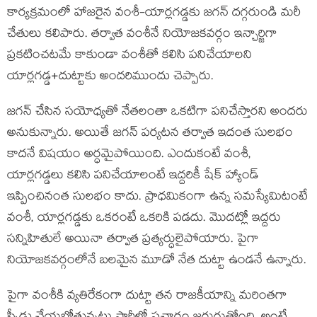
కార్యక్రమంలో హాజరైన వంశీ-యార్లగడ్డకు జగన్ దగ్గరుండి మరీ
చేతులు కలిపారు. తర్వాత వంశీనే నియోజకవర్గం ఇన్చార్జిగా
ప్రకటించటమే కాకుండా వంశీతో కలిసి పనిచేయాలని
యార్లగడ్డ+దుట్టాకు అందరిముందు చెప్పారు.
జగన్ చేసిన సయోధ్యతో నేతలంతా ఒకటిగా పనిచేస్తారని అందరు
అనుకున్నారు. అయితే జగన్ పర్యటన తర్వాత ఇదంత సులభం
కాదనే విషయం అర్ధమైపోయింది. ఎందుకంటే వంశీ,
యార్లగడ్డలు కలిసి పనిచేయాలంటే ఇద్దరికీ షేక్ హ్యాండ్
ఇప్పించినంత సులభం కాదు. ప్రాధమికంగా ఉన్న సమస్యేమిటంటే
వంశీ, యార్లగడ్డకు ఒకరంటే ఒకరికి పడదు. మొదట్లో ఇద్దరు
సన్నిహితులే అయినా తర్వాత ప్రత్యర్ధులైపోయారు. పైగా
నియోజకవర్గంలోనే బలమైన మూడో నేత దుట్టా ఉండనే ఉన్నారు.
పైగా వంశీకి వ్యతిరేకంగా దుట్టా తన రాజకీయాన్ని మరింతగా