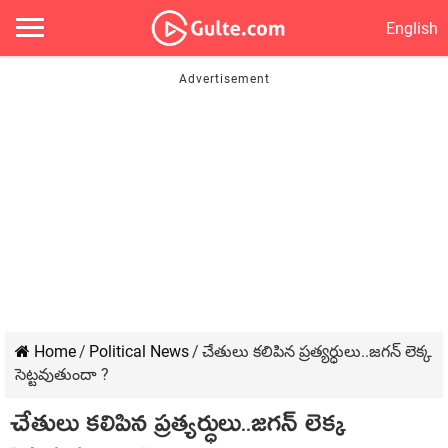
English
Home
/
Political News
/
చేతులు కలిపిన ప్రత్యర్ధులు..జగన్ లెక్క
సెట్టవుతుందా ?
చేతులు కలిపిన ప్రత్యర్ధులు..జగన్ లెక్క