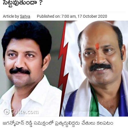
సెట్టవుతుందా ?
Article by
Satya
Published on: 7:00 am, 17 October 2020
జగన్మోహన్ రెడ్డి సమక్షంలో ప్రత్యర్ధులిద్దరు చేతులు కలపటం