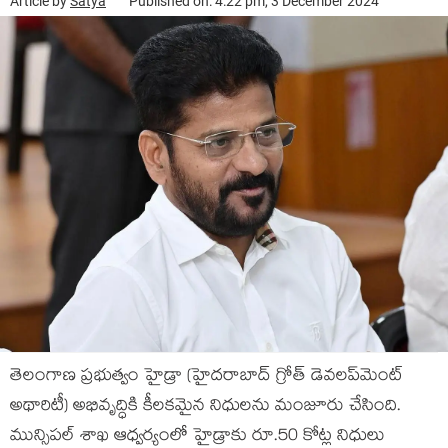
Article by
Satya
Published on: 4:22 pm, 3 December 2024
తెలంగాణ ప్రభుత్వం హైడ్రా (హైదరాబాద్ గ్రోత్ డెవలప్‌మెంట్
అథారిటీ) అభివృద్ధికి కీలకమైన నిధులను మంజూరు చేసింది.
మున్సిపల్ శాఖ ఆధ్వర్యంలో హైడ్రాకు రూ.50 కోట్ల నిధులు