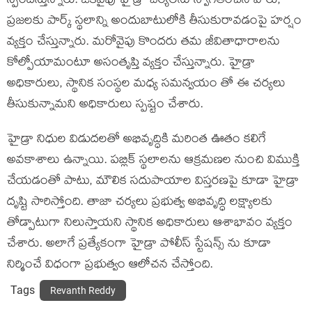
స్పందిస్తున్నారు. ఒకవైపు హైడ్రా చర్యలను స్వాగతించిన వారు,
ప్రజలకు పార్క్ స్థలాన్ని అందుబాటులోకి తీసుకురావడంపై హర్షం
వ్యక్తం చేస్తున్నారు. మరోవైపు కొందరు తమ జీవితాధారాలను
కోల్పోయామంటూ అసంతృప్తి వ్యక్తం చేస్తున్నారు. హైడ్రా
అధికారులు, స్థానిక సంస్థల మధ్య సమన్వయం తో ఈ చర్యలు
తీసుకున్నామని అధికారులు స్పష్టం చేశారు.
హైడ్రా నిధుల విడుదలతో అభివృద్ధికి మరింత ఊతం కలిగే
అవకాశాలు ఉన్నాయి. పబ్లిక్ స్థలాలను ఆక్రమణల నుంచి విముక్తి
చేయడంతో పాటు, మౌలిక సదుపాయాల విస్తరణపై కూడా హైడ్రా
దృష్టి సారిస్తోంది. తాజా చర్యలు ప్రభుత్వ అభివృద్ధి లక్ష్యాలకు
తోడ్పాటుగా నిలుస్తాయని స్థానిక అధికారులు ఆశాభావం వ్యక్తం
చేశారు. అలాగే ప్రత్యేకంగా హైడ్రా పోలీస్ స్టేషన్స్ ను కూడా
నిర్మించే విధంగా ప్రభుత్వం ఆలోచన చేస్తోంది.
Tags
Revanth Reddy