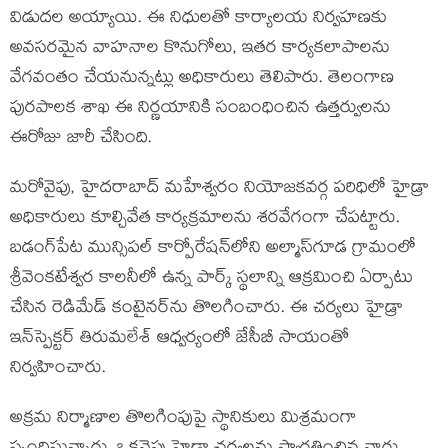
విడుదల అయ్యాయి. ఈ నిధులతో కార్యాలయ నిర్వహణకు
అవసరమైన వాహనాల కొనుగోలు, ఇతర కార్యకలాపాలను
వేగవంతం చేయనున్నట్లు అధికారులు తెలిపారు. తెలంగాణ
పురపాలక శాఖ ఈ నిర్ణయానికి సంబంధించిన ఉత్తర్వులను
ఈరోజు జారీ చేసింది.
మరోవైపు, హైదరాబాద్ మహేశ్వరం నియోజకవర్గ పరిధిలో హైడ్రా
అధికారులు కూల్చివేత కార్యక్రమాలను శరవేగంగా చేపట్టారు.
బడంగ్‌పేట మున్సిపల్ కార్పోరేషన్‌లోని అల్మాస్‌గూడ గ్రామంలో
శ్రీవెంకటేశ్వర కాలనీలో ఉన్న పార్క్ స్థలాన్ని ఆక్రమించి ఏర్పాటు
చేసిన రెడిమేడ్ కంటైనర్‌ను తొలగించారు. ఈ చర్యలు హైడ్రా
ఇన్‌స్పెక్టర్ తిరుమలేశ్ ఆధ్వర్యంలో జేసీబీ సాయంతో
నిర్వహించారు.
అక్రమ నిర్మాణాల తొలగింపుపై స్థానికులు మిశ్రమంగా