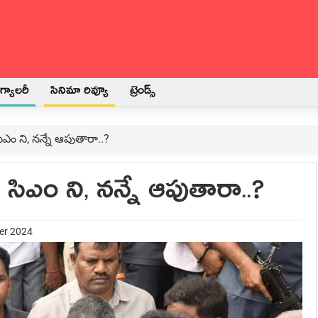
్యాలరీ
సినిమా రివ్యూ
ట్రెండ్స్
సిఎం ని, నన్నే ఆపుతారా..?
ీ సిఎం ని, నన్నే ఆపుతారా..?
er 2024