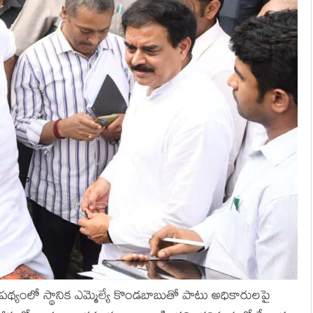
పథ్యంలో స్థానిక ఎమ్మెల్యే కొండబాబుతో పాటు అధికారులపై