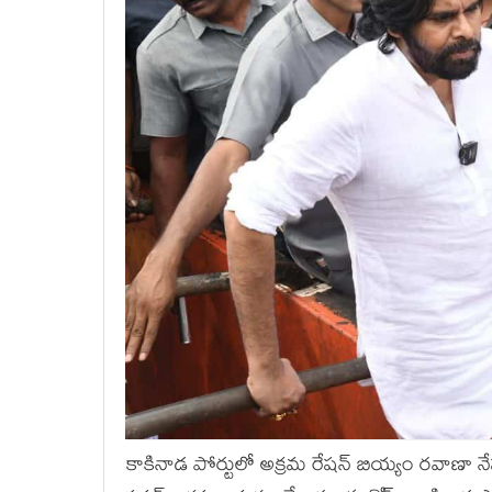
కాకినాడ పోర్టులో అక్రమ రేషన్ బియ్యం రవాణా నే