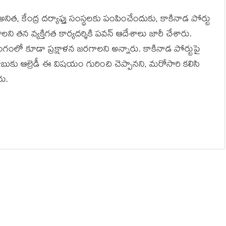
నిత, కేంద్ర దర్యాప్తు సంస్థలకు పంపించేందుకు, కాకినాడ పోర్టు
ి తన వ్యక్తిగత కార్యదర్శికి పవన్ ఆదేశాలు జారీ చేశారు.
ంలో కూడా ప్రక్షాళన జరగాలని అన్నారు. కాకినాడ పోర్టుపై
ాబుకు ఆల్రెడీ ఈ విషయం గురించి చెప్పానని, మరోసారి కలిసి
రు.