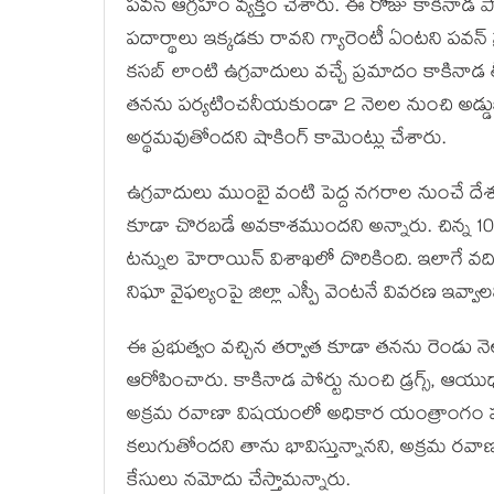
పవన్ ఆగ్రహం వ్యక్తం చేశారు. ఈ రో్జు కాకినాడ ప
పదార్థాలు ఇక్కడకు రావని గ్యారెంటీ ఏంటని పవన్ ప
కసబ్ లాంటి ఉగ్రవాదులు వచ్చే ప్రమాదం కాకినాడ త
తనను పర్యటించనీయకుండా 2 నెలల నుంచి అడ్డుక
అర్థమవుతోందని షాకింగ్ కామెంట్లు చేశారు.
ఉగ్రవాదులు ముంబై వంటి పెద్ద నగరాల నుంచే దేశం
కూడా చొరబడే అవకాశముందని అన్నారు. చిన్న 10 మం
టన్నుల హెరాయిన్ విశాఖలో దొరికింది. ఇలాగే వది
నిఘా వైఫల్యంపై జిల్లా ఎస్పీ వెంటనే వివరణ ఇవ్వా
ఈ ప్రభుత్వం వచ్చిన తర్వాత కూడా తనను రెండు నె
ఆరోపించారు. కాకినాడ పోర్టు నుంచి డ్రగ్స్, ఆయుధాల
అక్రమ రవాణా విషయంలో అధికార యంత్రాంగం పూర
కలుగుతోందని తాను భావిస్తున్నానని, అక్రమ రవాణా చ
కేసులు నమోదు చేస్తామన్నారు.