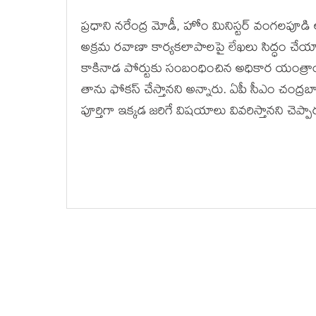
ప్రధాని నరేంద్ర మోడీ, హోం మినిస్టర్ వంగలపూడి అ
అక్రమ రవాణా కార్యకలాపాలపై లేఖలు సిద్ధం చేయాలన
కాకినాడ పోర్టుకు సంబంధించిన అధికార యంత్రాంగ
తాను ఫోకస్ చేస్తానని అన్నారు. ఏపీ సీఎం చంద్రబ
పూర్తిగా ఇక్కడ జరిగే విషయాలు వివరిస్తానని చెప్పా