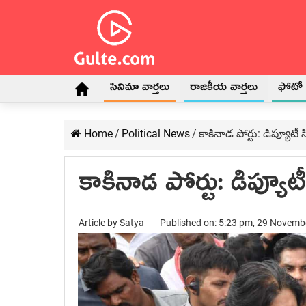
సినిమా వార్తలు
రాజకీయ వార్తలు
ఫోటో గ
Home
/
Political News
/
కాకినాడ పోర్టు: డిప్యూటీ 
కాకినాడ పోర్టు: డిప్యూట
Article by
Satya
Published on: 5:23 pm, 29 Novemb