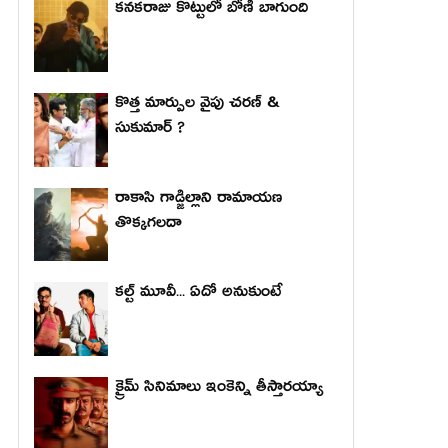
కనకరాజు కొట్టులో బోణీ బాగుంది
కొత్త మార్పుల వైపు చరణ్ &
సుకుమార్ ?
రాకాసి గాడ్జిల్లాని రామాయణ
తొక్కగలదా
కల్ట్ మూవీ... ఏదో అనుకుంటే
క్రైమ్ సినిమాలు ఇంకెన్ని తీస్తారయ్యా