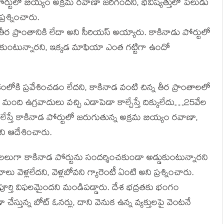
ోర్టులో బియ్యం అక్రమ రవాణా జరిగిందని, భవిష్యత్తులో పేలుడు
్రశ్నించారు.
ీర ప్రాంతానికి లేదా అని సీరియస్ అయ్యారు. కాకినాడు పోర్టులో
ుంటున్నారని, ఇక్కడ మాఫియా ఎంత గట్టిగా ఉందో
లోకి ప్రవేశించడం లేదని, కాకినాడ వంటి చిన్న తీర ప్రాంతాలలో
ది ఉగ్రవాదులు వచ్చి ఎడాపెడా కాల్చేస్తే దిక్కులేదు…25వేల
లేస్తే కాకినాడ పోర్టులో జరుగుతున్న అక్రమ బియ్యం రవాణా,
లని ఆదేశించారు.
లలుగా కాకినాడ పోర్టును సందర్శించకుండా అడ్డుకుంటున్నారని
ు వెళ్లలేదని, వెళ్లబోవని గ్యారెంటీ ఏంటి అని ప్రశ్నించారు.
్తి విఫలమైందని మండిపడ్డారు. దేశ భద్రతకు భంగం
ేస్తున్న బోట్ ఓనర్లు, దాని వెనుక ఉన్న వ్యక్తులపై వెంటనే