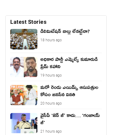
Latest Stories
డీలిమిటేషన్ బిల్లు లేన‌ట్టేనా?
18 hours ago
అధికార పార్టీ ఎమ్మెల్యే కుమారుడి
ప్రేమ్ కహాని
19 hours ago
మరో రెండు ఎయిమ్స్ ఆసుపత్రుల
కోసం జనసేన వినతి
20 hours ago
వైసీపీ ‘జెన్ జీ’ కాదు… ‘గంజాయ్
జీ’
21 hours ago