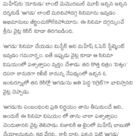
మహేష్‌కు ‘దూకుడు’ లాంటి మెమొరబుల్ మూవీ ఇచ్చిన ఇచ్చిన
దర్శకుడే ‘ఆగడు’ లాంటి మరిచిపోదగ్గ సినిమాను ఇవ్వడం
అభిమానులు జీర్ణించుకోలేకపోయారు. ఈ సినిమా దగ్గర్నుంచే
శ్రీను వైట్ల కెరీర్ కూడా తిరగబడింది.
‘ఆగడు’ సినిమా చేయడం మిస్టేక్ అని మహేష్ ఓపెన్ స్టేట్మెంట్
ఇవ్వడం గమనార్హం. ఐతే ఇప్పుడు వైట్ల కూడా ఆ సినిమా
విషయంలో పశ్చాత్తాపం వ్యక్తం చేశాడు. తన కొత్త చిత్రం ‘విశ్వం’
దసరా కానుకగా రిలీజ్ కానున్న నేపథ్యంలో ఇచ్చిన ఓ
ఇంటర్వ్యూలో తన కెరీర్లో ‘ఆగడు’ను అతి పెద్ద ‘రిగ్రెట్’గా భావిస్తానని
వైట్ల చెప్పాడు.
‘ఆగడు’కు సంబంధించి ప్రతి నిర్ణయం తాను తీసుకుందే అని..
అందుకే ఈ సినిమా విషయం లో తాను చాలా పశ్చాత్తాపం
చెందుతానని వైట్ల తెలిపాడు. నిజానికి ఆ టైంలో మహేష్ బాబుతో
చేయాలనుకున్న కథ వేరని.. కానీ దాన్ని పక్కన పెట్టి ‘ఆగడు’