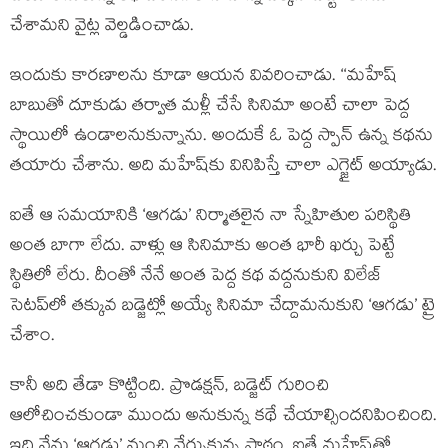
చేశామని వైట్ల వెల్డడించాడు.
ఇందుకు కారణాలను కూడా ఆయన వివరించాడు. ‘‘మహేష్
బాబుతో దూకుడు తర్వాత మళ్లీ చేసే సినిమా అంటే చాలా పెద్ద
స్థాయిలో ఉండాలనుకున్నాను. అందుకే ఓ పెద్ద స్పాన్ ఉన్న కథను
తయారు చేశాను. అది మహేష్‌కు వినిపిస్తే చాలా ఎగ్జైట్ అయ్యాడు.
ఐతే ఆ సమయానికి ‘ఆగడు’ నిర్మాతలైన నా స్నేహితుల పరిస్థితి
అంత బాగా లేదు. వాళ్లు ఆ సినిమాకు అంత భారీ ఖర్చు పెట్టే
స్థితిలో లేరు. దీంతో నేనే అంత పెద్ద కథ వద్దనుకుని విలేజ్
సెటప్‌లో తక్కువ బడ్జెట్లో అయ్యే సినిమా చేద్దామనుకుని ‘ఆగడు’ ట్రై
చేశాం.
కానీ అది తేడా కొట్టింది. ప్రొడక్షన్, బడ్జెట్ గురించి
ఆలోచించకుండా ముందు అనుకున్న కథే చేయాల్సిందనిపించింది.
ఇది నేను ‘ఆగడు’ నుంచి నేర్చుకున్న పాఠం. ఐతే మహేష్‌తో