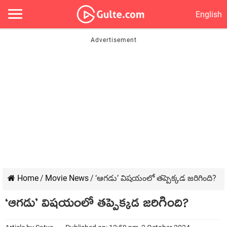
English
Home
/
Movie News
/
‘ఆగడు’ విషయంలో తప్పెక్కడ జరిగింది?
‘ఆగడు’ విషయంలో తప్పెక్కడ జరిగింది?