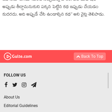
అప్పుడు తీద్దామనుకుని పక్కన పెట్టిన కథ ఇప్పుడు చేయడం
కుదరదు. అది అప్పుడే చేసి ఉండాల్సిన కథ’’ అని వైట్ల తెలిపాడు.
Back To Top
FOLLOW US
About Us
Editorial Guidelines