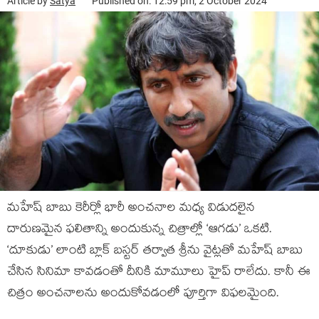
Article by
Satya
Published on: 12:59 pm, 2 October 2024
మహేష్ బాబు కెరీర్లో భారీ అంచనాల మధ్య విడుదలైన
దారుణమైన ఫలితాన్ని అందుకున్న చిత్రాల్లో ‘ఆగడు’ ఒకటి.
‘దూకుడు’ లాంటి బ్లాక్ బస్టర్ తర్వాత శ్రీను వైట్లతో మహేష్ బాబు
చేసిన సినిమా కావడంతో దీనికి మామూలు హైప్ రాలేదు. కానీ ఈ
చిత్రం అంచనాలను అందుకోవడంలో పూర్తిగా విఫలమైంది.