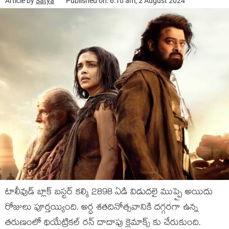
Article by
Satya
Published on: 6:10 am, 2 August 2024
టాలీవుడ్ బ్లాక్ బస్టర్ కల్కి 2898 ఏడి విడుదలై ముప్పై అయిదు
రోజులు పూర్తయ్యింది. అర్ధ శతదినోత్సవానికి దగ్గరగా ఉన్న
తరుణంలో థియేట్రికల్ రన్ దాదాపు క్లైమాక్స్ కు చేరుకుంది.