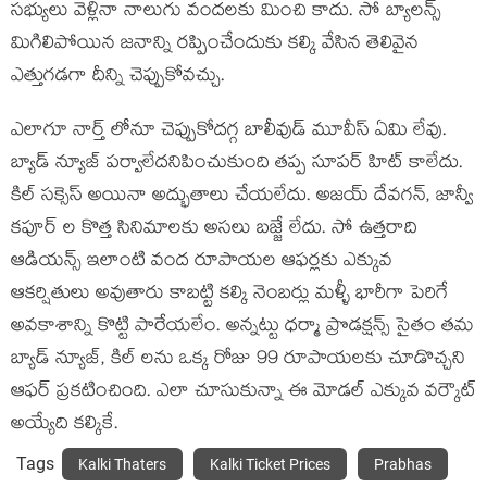
సభ్యులు వెళ్లినా నాలుగు వందలకు మించి కాదు. సో బ్యాలన్స్
మిగిలిపోయిన జనాన్ని రప్పించేందుకు కల్కి వేసిన తెలివైన
ఎత్తుగడగా దీన్ని చెప్పుకోవచ్చు.
ఎలాగూ నార్త్ లోనూ చెప్పుకోదగ్గ బాలీవుడ్ మూవీస్ ఏమి లేవు.
బ్యాడ్ న్యూజ్ పర్వాలేదనిపించుకుంది తప్ప సూపర్ హిట్ కాలేదు.
కిల్ సక్సెస్ అయినా అద్భుతాలు చేయలేదు. అజయ్ దేవగన్, జాన్వీ
కపూర్ ల కొత్త సినిమాలకు అసలు బజ్జే లేదు. సో ఉత్తరాది
ఆడియన్స్ ఇలాంటి వంద రూపాయల ఆఫర్లకు ఎక్కువ
ఆకర్షితులు అవుతారు కాబట్టి కల్కి నెంబర్లు మళ్ళీ భారీగా పెరిగే
అవకాశాన్ని కొట్టి పారేయలేం. అన్నట్టు ధర్మా ప్రొడక్షన్స్ సైతం తమ
బ్యాడ్ న్యూజ్, కిల్ లను ఒక్క రోజు 99 రూపాయలకు చూడొచ్చని
ఆఫర్ ప్రకటించింది. ఎలా చూసుకున్నా ఈ మోడల్ ఎక్కువ వర్కౌట్
అయ్యేది కల్కికే.
Tags
Kalki Thaters
Kalki Ticket Prices
Prabhas