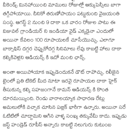
వీకెండ్స్ మినహాయించి మాములు రోజుల్లో ఆక్యుపెన్సీలు బాగా
తగ్గిపోయాయి. దీనికో తరుణోపాయం పట్టుకుంది వైజయంతి
సంస్థ. ఆగస్ట్ 2 నుంచి 9 దాకా ఒక వారం రోజుల పాటు ఈ
విజువల్ గ్రాండియర్ ని ఇండియా వైడ్ ఎక్కడైనా ఎందులో
అయినా కేవలం 100 రూపాయలకే చూసేయొచ్చు. ఎలాగూ
బాక్సాఫిస్ దగ్గర చెప్పుకోదగ్గ సినిమాలు లేవు కాబట్టి హాలు దాకా
కల్కికివెళ్లని ఆడియన్స్ కి ఇదో మంచి ఛాన్స్.
అంతా అయిపోయాక ఇప్పుడెందుకనే డౌట్ రావొచ్చు. రిలీజైన
టైంలో ప్రతి టికెట్ మీద నూటా ఇరవై రూపాయల దాకా హైక్
తీసుకున్న కల్కి సహజంగానే కామన్ ఆడియన్స్ కి కొంత
దూరమయ్యింది. రెండు వారాలయ్యాక సాధారణ రేట్లు
అమలులోకి వచ్చాక చూసిన పబ్లిక్ భారీగా ఉన్నారు. అయినా సరే
ఓటిటిలో చూద్దామని ఆగిన వాళ్ళ సంఖ్య తక్కువేమీ కాదు. ఇప్పుడు
జస్ట్ హండ్రెడ్ రూపీస్ అన్నారు కాబట్టి నలుగురు కుటుంబ