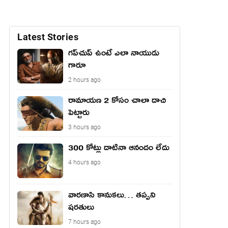
Latest Stories
గప్‌చుప్ ఉంటే ఎలా నాయుడు
గారూ
2 hours ago
రామాయణ 2 కోసం చాలా దాచి
పెట్టారు
3 hours ago
300 కోట్లు దాటినా ఆనందం లేదు
4 hours ago
వారణాసి కానుకలు… తప్పని
షరతులు
7 hours ago