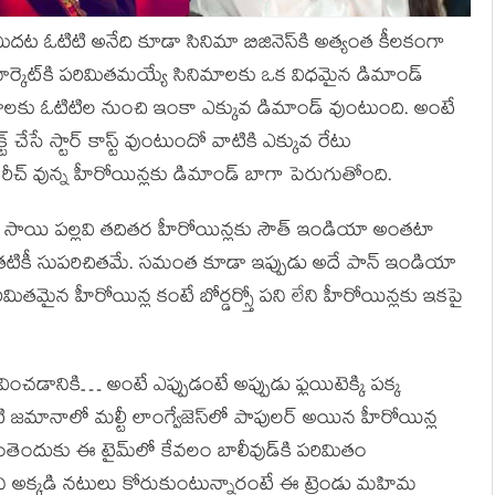
ీదట ఓటిటి అనేది కూడా సినిమా బిజినెస్‍కి అత్యంత కీలకంగా
ార్కెట్‍కి పరిమితమయ్యే సినిమాలకు ఒక విధమైన డిమాండ్‍
మాలకు ఓటిటిల నుంచి ఇంకా ఎక్కువ డిమాండ్‍ వుంటుంది. అంటే
్ చేసే స్టార్‍ కాస్ట్ వుంటుందో వాటికి ఎక్కువ రేటు
చ్‍ వున్న హీరోయిన్లకు డిమాండ్‍ బాగా పెరుగుతోంది.
్‍, సాయి పల్లవి తదితర హీరోయిన్లకు సౌత్‍ ఇండియా అంతటా
టికీ సుపరిచితమే. సమంత కూడా ఇప్పుడు అదే పాన్‍ ఇండియా
పరిమితమైన హీరోయిన్ల కంటే బోర్డర్స్తో పని లేని హీరోయిన్లకు ఇకపై
ంచడానికి… అంటే ఎప్పుడంటే అప్పుడు ఫ్లయిటెక్కి పక్క
టి జమానాలో మల్టీ లాంగ్వేజెస్‍లో పాపులర్‍ అయిన హీరోయిన్ల
తెందుకు ఈ టైమ్‍లో కేవలం బాలీవుడ్‍కి పరిమితం
ని అక్కడి నటులు కోరుకుంటున్నారంటే ఈ ట్రెండు మహిమ