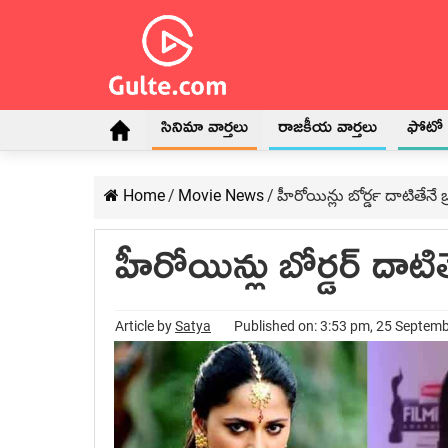
సినిమా వార్తలు
రాజకీయ వార్తలు
ఫోటో గ
Home
/
Movie News
/
హీరోయిన్లు బోర్డర్‍ దాటితేనే 
హీరోయిన్లు బోర్డర్‍ దాటి
Article by
Satya
Published on: 3:53 pm, 25 Septem