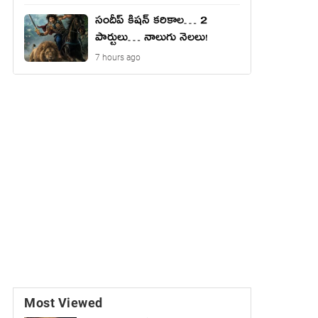
సందీప్ కిషన్ కరికాల… 2
పార్టులు… నాలుగు నెలలు!
7 hours ago
Most Viewed