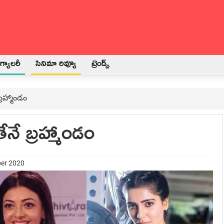
్యాలరీ
సినిమా రివ్యూ
ట్రెండ్స్
బ్రహ్మాండం
తేనే బ్రహ్మాండం
ber 2020