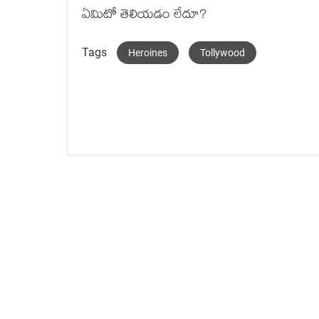
ఏమిటో తెలియడం లేదూ?
Tags
Heroines
Tollywood