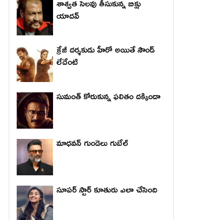
శాశ్వత సెలవు తీసుకున్న బిక్షు
యాదవ్
క్రేజీ దర్శకుడు హీరో అయితే సౌండ్
లేదేంటి
సుమంత్ కోరుకున్న ఫలితం దక్కిందా
మాధ‌వ‌న్ గుండెలు గుబేల్‌
సూపర్ స్టార్ కూతురు ఎలా చేసింది