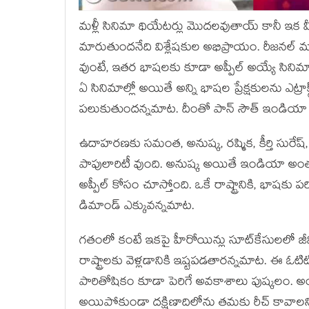
మళ్లీ సినిమా థియేటర్లు మొదలవుతాయ్‍ కానీ ఇక మ
మారుతుందనేది విశ్లేషకుల అభిప్రాయం. రీజనల్‍ మ
వుంటే, ఇతర భాషలకు కూడా అప్పీల్‍ అయ్యే సిని
ఏ సినిమాల్లో అయితే అన్ని భాషల ప్రేక్షకులను ఎట్రాక్ట
పలుకుతుందన్నమాట. దీంతో పాన్‍ సౌత్‍ ఇండియా రీ
ఉదాహరణకు సమంత, అనుష్క, రష్మిక, కీర్తి సురేష
పాపులారిటీ వుంది. అనుష్క అయితే ఇండియా అంత
అప్పీల్‍ కోసం చూస్తోంది. ఒకే రాష్ట్రానికి, భాషకు 
డిమాండ్‍ ఎక్కువన్నమాట.
గతంలో కంటే ఇకపై హీరోయిన్లు సూట్‍కేసులలో జీవి
రాష్ట్రాలకు వెళ్లడానికి ఇష్టపడతారన్నమాట. ఈ ఓటి
పారితోషికం కూడా పెరిగే అవకాశాలు పుష్కలం. అం
అయిపోకుండా దక్షిణాదిలోను తమకు రీచ్‍ కావాల