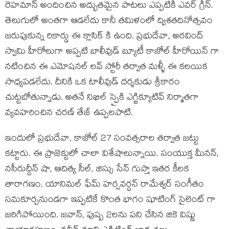
రెహమాన్ అందించిన అద్భుతమైన పాటలు ఎప్పటికీ ఎవర్ గ్రీన్.
తెలుగులో అంతగా ఆడలేదు కానీ తమిళంలో ద్విశతదినోత్సవం
జరుపుకున్న రికార్డు ఈ క్లాసిక్ కి ఉంది. ప్రభుదేవా, అరవింద్
స్వామి హీరోలుగా అప్పటి బాలీవుడ్ బ్యూటీ కాజోల్ హీరోయిన్ గా
నటించిన ఈ ఎమోషనల్ లవ్ స్టోరీ తర్వాత మళ్ళీ ఈ కలయిక
సాధ్యపడలేదు. దీనికి ఒక టాలీవుడ్ దర్శకుడు శ్రీకారం
చుట్టబోతున్నాడు. అతనే నిఖిల్ స్పైకి ఎగ్జిక్యూటివ్ నిర్మాతగా
వ్యవహరించిన చరణ్ తేజ్ ఉప్పలపాటి.
ఇందులో ప్రభుదేవా, కాజోల్ 27 సంవత్సరాల తర్వాత జట్టు
కట్టారు. ఈ ప్రాజెక్టులో చాలా విశేషాలున్నాయి. సంయుక్త మీనన్,
నసీరుద్దీన్ షా, ఆదిత్య సీల్, జిస్సు సేన్ గుప్తా ఇతర కీలక
తారాగణం. యానిమల్ ఫేమ్ హర్షవర్ధన్ రామేశ్వర్ సంగీతం
సమకూర్చనుండగా ఇప్పటికే కొంత భాగం షూటింగ్ సైలెంట్ గా
జరిగిపోయింది. జవాన్, పుష్ప 2లను పని చేసిన జికె విష్ణు