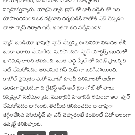
ఛాయాగ్రహణం, నవీన్ నూలి ఎడిటింగ్ బాధ్యతలు
నిర్వహిస్తున్నారు. యాక్షన్ బ్యాక్ డ్రాప్ లో భారీ బడ్జెట్ తో ఇది
రూపొందనుంది.ఒక దక్షిణాది దర్శకుడికి కాజోల్ ఎస్ చెప్పడం
చాలా గ్యాప్ తర్వాత ఇదే. అంతగా కథ నచ్చేసిందట.
ప్యాన్ ఇండియా భాషల్లో ప్లాన్ చేస్తున్న ఈ సినిమా విడుదల తేదీ
ఇంకా ఖరారు చేయలేదు. మరికొందరు స్టార్ యాక్టర్స్ ఇందులో
భాగమవుతారని తెలిసింది. ఇంత పెద్ద స్కేల్ లో చరణ్ ప్రాజెక్టుని
సెట్ చేసుకోవడం తెరవెనుక గప్ చుప్ గా జరిగిపోయింది.
కాజోల్ ప్రస్తుతం మరో మూడో హిందీ సినిమాలతో బిజీగా
ఉండగా ప్రభుదేవా ది గ్రేటెస్ట్ అఫ్ అల్ టైం గోట్ తో పాటు
కన్నప్పలో నటిస్తున్నాడు. మొత్తానికి హడావిడి లేకుండా ఇలా ప్లాన్
చేసుకోవడం బాగుంది. తెరమీద కనిపించడం దాదాపుగా
తగ్గించేసిన నసీరుద్దీన్ షా ఎస్ చెప్పారంటే కంటెంట్ ఏదో బలంగా
ఉన్నట్టే కనిపిస్తోంది.