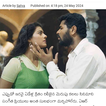
Article by
Satya
Published on: 4:18 pm, 24 May 2024
ఎప్పుడో ఇరవై ఏడేళ్ల క్రితం రిలీజైన మెరుపు కలలు సినిమాని
సంగీత ప్రియులు అంత సులభంగా మర్చిపోలేరు. ఏఆర్