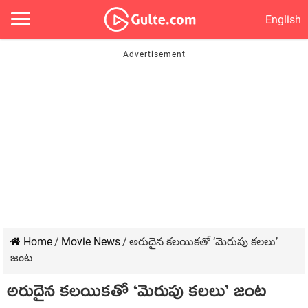
English
Home
/
Movie News
/
అరుదైన కలయికతో ‘మెరుపు కలలు’
జంట
అరుదైన కలయికతో ‘మెరుపు కలలు’ జంట